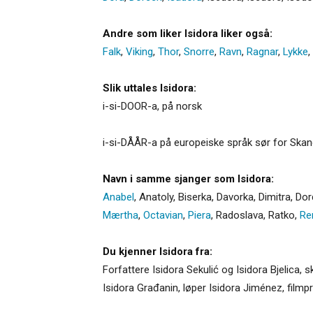
Andre som liker Isidora liker også:
Falk
,
Viking
,
Thor
,
Snorre
,
Ravn
,
Ragnar
,
Lykke
,
Slik uttales Isidora:
i-si-DOOR-a, på norsk
i-si-DÅÅR-a på europeiske språk sør for Skan
Navn i samme sjanger som Isidora:
Anabel
,
Anatoly
,
Biserka
,
Davorka
,
Dimitra
,
Dor
Mærtha
,
Octavian
,
Piera
,
Radoslava
,
Ratko
,
Re
Du kjenner Isidora fra:
Forfattere Isidora Sekulić og Isidora Bjelica, s
Isidora Građanin, løper Isidora Jiménez, filmpr