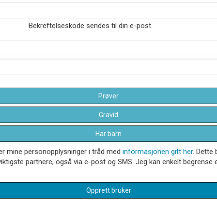
Bekreftelseskode sendes til din e-post.
Prøver
Gravid
Har barn
dler mine personopplysninger i tråd med
informasjonen gitt her
. Dette 
iktigste partnere, også via e-post og SMS. Jeg kan enkelt begrense el
Opprett bruker