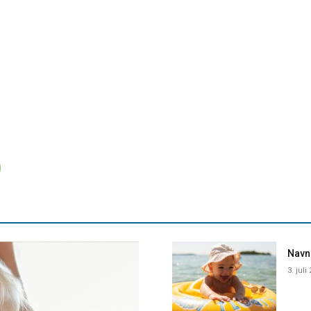
Navne
3. juli