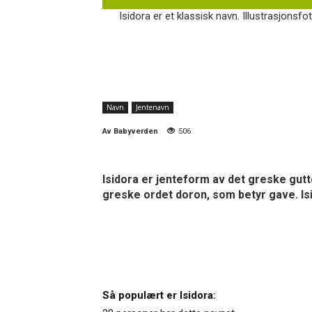
Isidora er et klassisk navn. Illustrasjonsfo
Navn
Jentenavn
Av
Babyverden
506
Isidora er jenteform av det greske gutt
greske ordet doron, som betyr gave. Isis 
Så populært er Isidora: