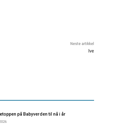
Neste artikkel
Ive
toppen på Babyverden til nå i år
 2026