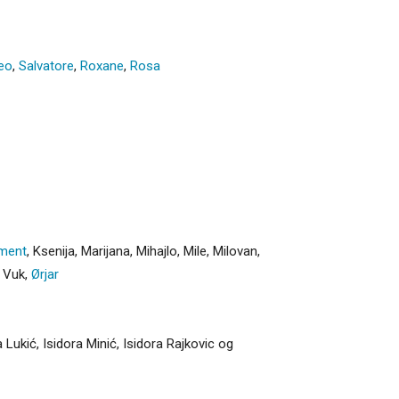
eo
,
Salvatore
,
Roxane
,
Rosa
ment
,
Ksenija
,
Marijana
,
Mihajlo
,
Mile
,
Milovan
,
,
Vuk
,
Ørjar
a Lukić, Isidora Minić, Isidora Rajkovic og