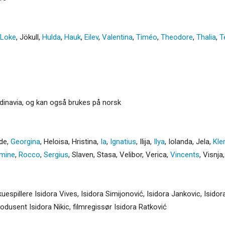
Loke
,
Jökull
,
Hulda
,
Hauk
,
Eilev
,
Valentina
,
Timéo
,
Theodore
,
Thalia
,
T
dinavia, og kan også brukes på norsk
de
,
Georgina
,
Heloisa
,
Hristina
,
Ia
,
Ignatius
,
Ilija
,
Ilya
,
Iolanda
,
Jela
,
Kle
mine
,
Rocco
,
Sergius
,
Slaven
,
Stasa
,
Velibor
,
Verica
,
Vincents
,
Visnja
kuespillere Isidora Vives, Isidora Simijonović, Isidora Jankovic, Isidor
odusent Isidora Nikic, filmregissør Isidora Ratković