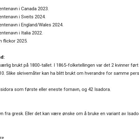
jentenavn i Canada 2023.
entenavn i Sveits 2024.
 jentenavn i England/Wales 2024.
entenavn i Italia 2022.
n flickor 2025.
nd:
særlig brukt på 1800-tallet. I 1865-folketellingen var det 2 kvinner ført
10. Slike skrivemåter kan ha blitt brukt om hverandre for samme person
Isidora som første eller eneste fornavn, og 42 Isadora.
navn fra gresk. Eller det kan være ønske om å bruke en variant av Isad
re