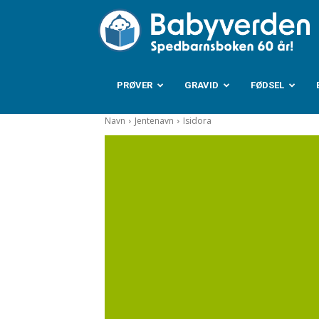
B
PRØVER
GRAVID
FØDSEL
Navn
Jentenavn
Isidora