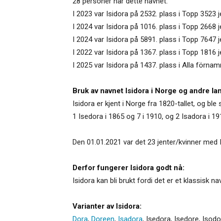
28 personer har dette navnet.
I 2023 var Isidora på 2532. plass i Topp 3523 
I 2024 var Isidora på 1016. plass i Topp 2668 j
I 2024 var Isidora på 5891. plass i Topp 7647
I 2022 var Isidora på 1367. plass i Topp 1816 j
I 2025 var Isidora på 1437. plass i Alla förnam
Bruk av navnet Isidora i Norge og andre la
Isidora er kjent i Norge fra 1820-tallet, og ble 
1 Isedora i 1865 og 7 i 1910, og 2 Isadora i 19
Den 01.01.2021 var det 23 jenter/kvinner med 
Derfor fungerer Isidora godt nå:
Isidora kan bli brukt fordi det er et klassisk 
Varianter av Isidora:
Dora
,
Doreen
,
Isadora
,
Isedora
,
Isedore
,
Isodo