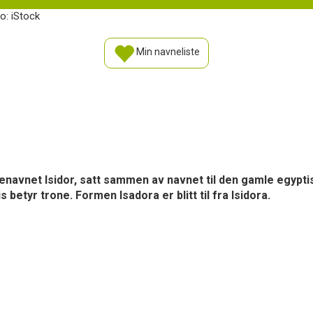
to: iStock
Min navneliste
enavnet Isidor, satt sammen av navnet til den gamle egypti
betyr trone. Formen Isadora er blitt til fra Isidora.