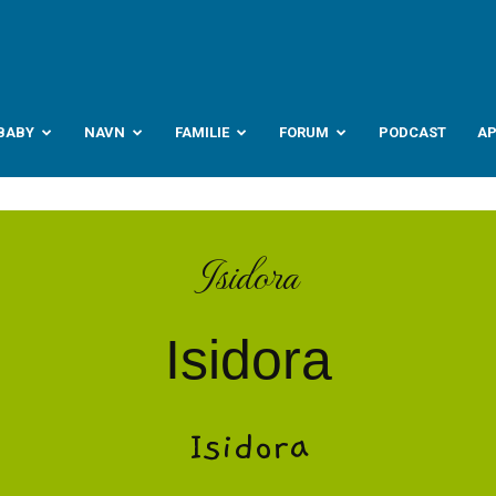
abyverden.no
BABY
NAVN
FAMILIE
FORUM
PODCAST
A
Isidora
Isidora
Isidora