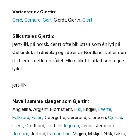
Varianter av Gjertin:
Gerd
,
Gerhard
,
Gert
,
Gierdt
,
Gierth
,
Gjert
Slik uttales Gjertin:
jært-IIN, på norsk, der rt ofte blir uttalt som én lyd på
Østlandet, i Trøndelag og i deler av Nordland. Det er som
rt i hjerte i dette området. Ellers blir RT uttalt som egne
lyder.
jert-IIN
Navn i samme sjanger som Gjertin:
Angjelina
,
Argjent
,
Bjørnstjern
,
Elsi
,
Engjell
,
Everte
,
Falkvard
,
Faltin
,
Georgette
,
Gerbrand
,
Gjersom
,
Gjeruld
,
Gjest
,
Godthard
,
Gretelill
,
Ingerda
,
Jerina
,
Jeronimo
,
Jersom
,
Jertrud
,
Lambertine
,
Migjen
,
Mikkjel
,
Nikk
,
Nikka
,