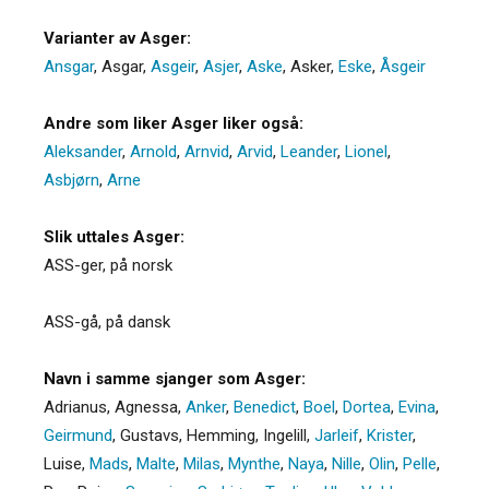
Varianter av Asger:
Ansgar
,
Asgar
,
Asgeir
,
Asjer
,
Aske
,
Asker
,
Eske
,
Åsgeir
Andre som liker Asger liker også:
Aleksander
,
Arnold
,
Arnvid
,
Arvid
,
Leander
,
Lionel
,
Asbjørn
,
Arne
Slik uttales Asger:
ASS-ger, på norsk
ASS-gå, på dansk
Navn i samme sjanger som Asger:
Adrianus
,
Agnessa
,
Anker
,
Benedict
,
Boel
,
Dortea
,
Evina
,
Geirmund
,
Gustavs
,
Hemming
,
Ingelill
,
Jarleif
,
Krister
,
Luise
,
Mads
,
Malte
,
Milas
,
Mynthe
,
Naya
,
Nille
,
Olin
,
Pelle
,