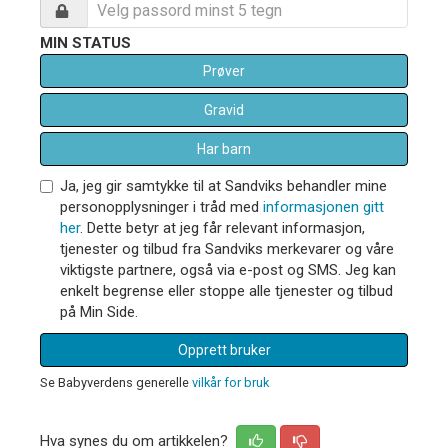
MIN STATUS
Prøver
Gravid
Har barn
Ja, jeg gir samtykke til at Sandviks behandler mine
personopplysninger i tråd med
informasjonen gitt
her
. Dette betyr at jeg får relevant informasjon,
tjenester og tilbud fra Sandviks merkevarer og våre
viktigste partnere, også via e-post og SMS. Jeg kan
enkelt begrense eller stoppe alle tjenester og tilbud
på Min Side.
Opprett bruker
Se Babyverdens generelle
vilkår for bruk
Hva synes du om artikkelen?