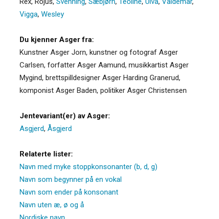
Rex
,
Rojus
,
Svenning
,
Sæbjørn
,
Teoline
,
Ulva
,
Valdemar
,
Vigga
,
Wesley
Du kjenner Asger fra:
Kunstner Asger Jorn, kunstner og fotograf Asger
Carlsen, forfatter Asger Aamund, musikkartist Asger
Mygind, brettspilldesigner Asger Harding Granerud,
komponist Asger Baden, politiker Asger Christensen
Jentevariant(er) av Asger:
Asgjerd
,
Åsgjerd
Relaterte lister:
Navn med myke stoppkonsonanter (b, d, g)
Navn som begynner på en vokal
Navn som ender på konsonant
Navn uten æ, ø og å
Nordiske navn