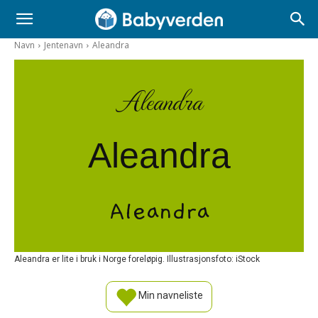
Navn
Jentenavn
Aleandra
Aleandra
Aleandra
Aleandra
Aleandra er lite i bruk i Norge foreløpig. Illustrasjonsfoto: iStock
Min navneliste