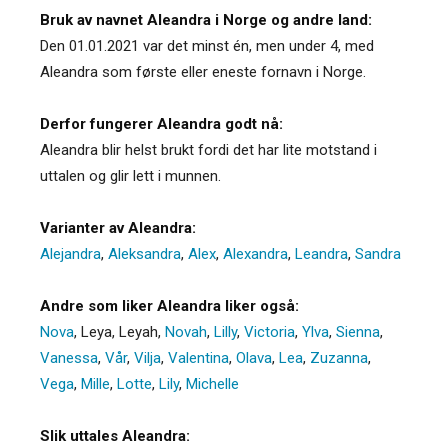
Bruk av navnet Aleandra i Norge og andre land:
Den 01.01.2021 var det minst én, men under 4, med
Aleandra som første eller eneste fornavn i Norge.
Derfor fungerer Aleandra godt nå:
Aleandra blir helst brukt fordi det har lite motstand i
uttalen og glir lett i munnen.
Varianter av Aleandra:
Alejandra
,
Aleksandra
,
Alex
,
Alexandra
,
Leandra
,
Sandra
Andre som liker Aleandra liker også:
Nova
,
Leya
,
Leyah
,
Novah
,
Lilly
,
Victoria
,
Ylva
,
Sienna
,
Vanessa
,
Vår
,
Vilja
,
Valentina
,
Olava
,
Lea
,
Zuzanna
,
Vega
,
Mille
,
Lotte
,
Lily
,
Michelle
Slik uttales Aleandra: