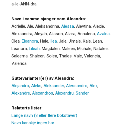
a-le-ANN-dra
Navn i samme sjanger som Aleandra:
Adrielle
,
Ale
,
Aleksandrina
,
Alessa
,
Alevtina
,
Alexie
,
Alexsandra
,
Aleyah
,
Alisson
,
Alzira
,
Annalena
,
Azalea
,
Clea
,
Eleanora
,
Hale
,
Ilea
,
Jale
,
Jimale
,
Kale
,
Lean
,
Leanora
,
Lileah
,
Magdalen
,
Maleen
,
Michale
,
Natalee
,
Saleema
,
Shaleen
,
Solea
,
Thales
,
Vale
,
Valencia
,
Valerica
Guttevarianter(er) av Aleandra:
Alejandro
,
Aleks
,
Aleksander
,
Alessandro
,
Alex
,
Alexandre
,
Alexandros
,
Alexandru
,
Sander
Relaterte lister:
Lange navn (8 eller flere bokstaver)
Navn kanskje ingen har