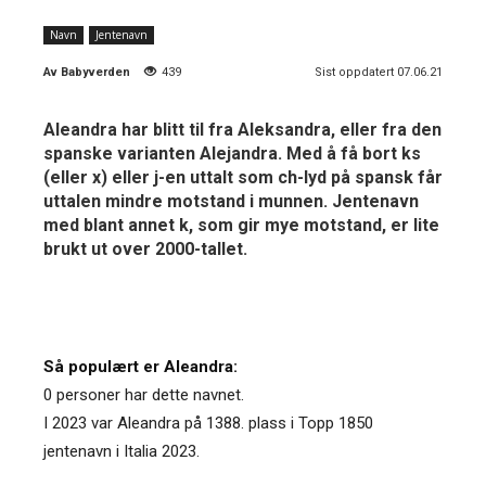
Navn
Jentenavn
Av
Babyverden
439
Sist oppdatert 07.06.21
Aleandra har blitt til fra Aleksandra, eller fra den
spanske varianten Alejandra. Med å få bort ks
(eller x) eller j-en uttalt som ch-lyd på spansk får
uttalen mindre motstand i munnen. Jentenavn
med blant annet k, som gir mye motstand, er lite
brukt ut over 2000-tallet.
Så populært er Aleandra:
0 personer har dette navnet.
I 2023 var Aleandra på 1388. plass i Topp 1850
jentenavn i Italia 2023.