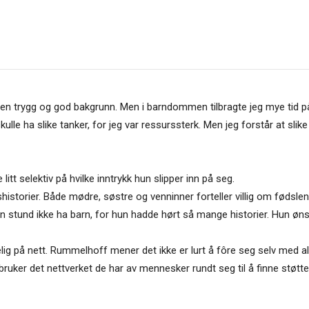
 en trygg og god bakgrunn. Men i barndommen tilbragte jeg mye tid på
skulle ha slike tanker, for jeg var ressurssterk. Men jeg forstår at sl
litt selektiv på hvilke inntrykk hun slipper inn på seg.
selshistorier. Både mødre, søstre og venninner forteller villig om føds
e en stund ikke ha barn, for hun hadde hørt så mange historier. Hun 
ngelig på nett. Rummelhoff mener det ikke er lurt å fôre seg selv med 
e bruker det nettverket de har av mennesker rundt seg til å finne støtte