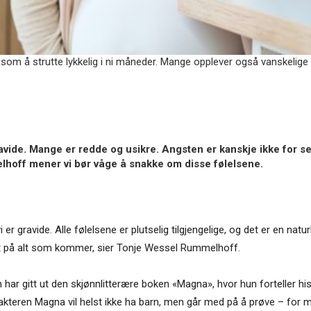
om å strutte lykkelig i ni måneder. Mange opplever også vanskelige ta
ravide. Mange er redde og usikre. Angsten er kanskje ikke for s
hoff mener vi bør våge å snakke om disse følelsene.
r gravide. Alle følelsene er plutselig tilgjengelige, og det er en natur
edt på alt som kommer, sier Tonje Wessel Rummelhoff.
 har gitt ut den skjønnlitterære boken «Magna», hvor hun forteller hi
arakteren Magna vil helst ikke ha barn, men går med på å prøve – for 