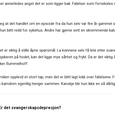
per annerledes angst det er som ligger bak. Følelser som forveksles
e seg at det handlet om en episode fra da hun selv var fire år gamme
e hun blitt redd for sykehus. Andre har gjerne sett en skremmende kalv
det er viktig å stille åpne spørsmål. La kvinnene selv få lete etter 
pikeren på hodet, kan det ligge mye sårhet og frykt. Da er det vikti
eker Rummelhoff.
en opplevd et stort tap, men det er blitt lagt lokk over følelsene. 
 barndom egentlig henger sammen. Kanskje blir hun ikke en så dårlig
Er det svangerskapsdepresjon?