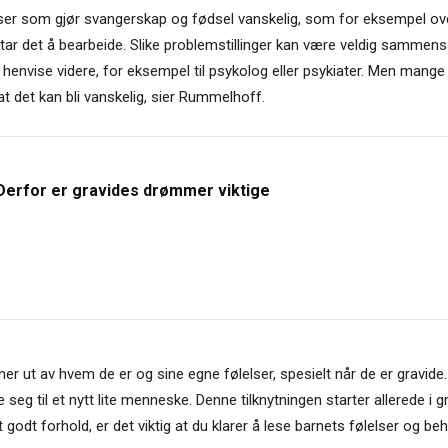
lser som gjør svangerskap og fødsel vanskelig, som for eksempel ov
id tar det å bearbeide. Slike problemstillinger kan være veldig samm
henvise videre, for eksempel til psykolog eller psykiater. Men mang
at det kan bli vanskelig, sier Rummelhoff.
Derfor er gravides drømmer viktige
er ut av hvem de er og sine egne følelser, spesielt når de er gravide.
e seg til et nytt lite menneske. Denne tilknytningen starter allerede i
t godt forhold, er det viktig at du klarer å lese barnets følelser og beh