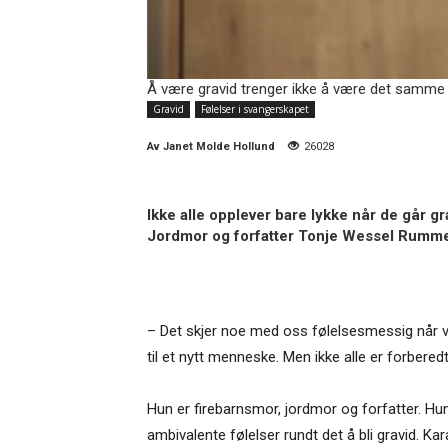
Å være gravid trenger ikke å være det samme s
Gravid
Følelser i svangerskapet
Av
Janet Molde Hollund
26028
Ikke alle opplever bare lykke når de går g
Jordmor og forfatter Tonje Wessel Rummel
– Det skjer noe med oss følelsesmessig når vi e
til et nytt menneske. Men ikke alle er forber
Hun er firebarnsmor, jordmor og forfatter. Hun
ambivalente følelser rundt det å bli gravid. K