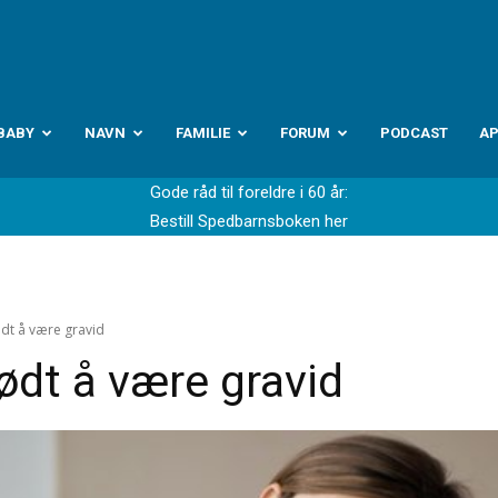
abyverden.no
BABY
NAVN
FAMILIE
FORUM
PODCAST
A
Gode råd til foreldre i 60 år:
Bestill Spedbarnsboken her
dt å være gravid
ødt å være gravid