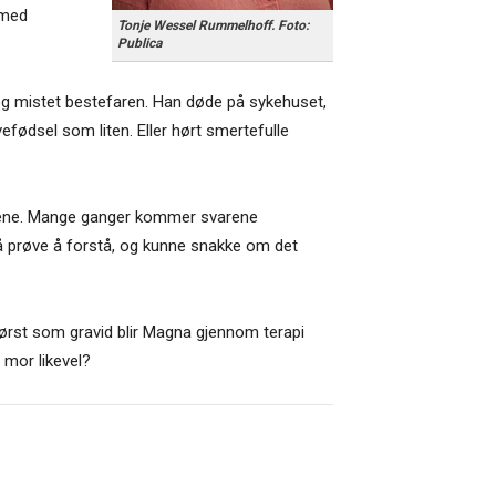
 med
Tonje Wessel Rummelhoff. Foto:
Publica
l og mistet bestefaren. Han døde på sykehuset,
efødsel som liten. Eller hørt smertefulle
svarene. Mange ganger kommer svarene
g å prøve å forstå, og kunne snakke om det
Først som gravid blir Magna gjennom terapi
 mor likevel?