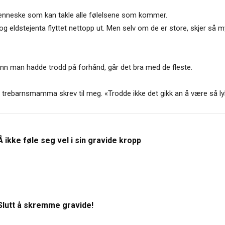
lt menneske som kan takle alle følelsene som kommer.
, og eldstejenta flyttet nettopp ut. Men selv om de er store, skjer så 
n man hadde trodd på forhånd, går det bra med de fleste.
trebarnsmamma skrev til meg. «Trodde ikke det gikk an å være så ly
Å ikke føle seg vel i sin gravide kropp
Slutt å skremme gravide!