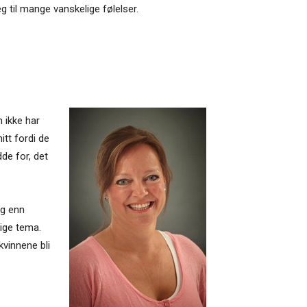
eg til mange vanskelige følelser.
 ikke har
itt fordi de
de for, det
ng enn
ige tema.
kvinnene bli