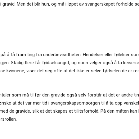
bli gravid. Men det blir hun, og må i løpet av svangerskapet forholde s
 å få fram ting fra underbevisstheten. Hendelser eller følelser som
gjen. Stadig flere får fødselsangst, og noen velger også å ta keisersn
e kvinnene, viser det seg ofte at det ikke er selve fødselen de er red
.
mtaler som må til før den gravide også selv forstår at det er andre ti
ske at det var mer tid i svangerskapsomsorgen til å ta opp vanskel
 med de gravide, slik at det skapes et tillitsforhold. På den måten kan 
rsrollen.