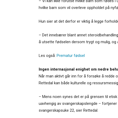
– Vi kan ikke forutse hvilke barn som fødes i uk
hvilke barn som vil overleve oppholdet på nyfø
Hun sier at det derfor er viktig å legge forhol
– Det innebærer blant annet steroidbehandlin
å utsette fødselen dersom trygt og mulig, og a
Les også:
Prematur fødsel
Ingen internasjonal enighet om nedre beh
Når man aktivt går inn for å forsøke å redde og
Rettedal kan både kulturelle og ressursmessige
– Mens noen synes det er på grensen til etisk
uavhengig av svangerskapslengde – fortjener sa
svangerskapsuke 22, sier Rettedal.