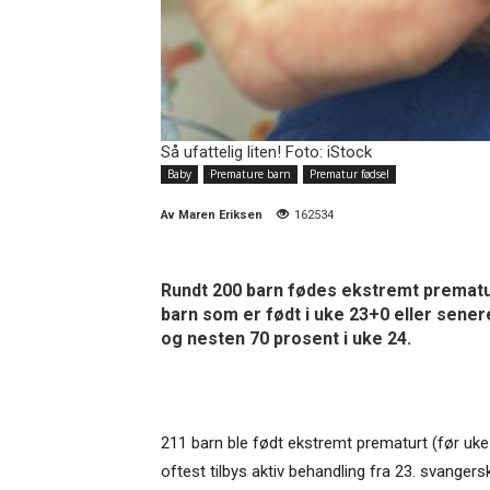
Så ufattelig liten! Foto: iStock
Baby
Premature barn
Prematur fødsel
Av
Maren Eriksen
162534
Rundt 200 barn fødes ekstremt prematurt 
barn som er født i uke 23+0 eller sener
og nesten 70 prosent i uke 24.
211 barn ble født ekstremt prematurt (før uke 
oftest tilbys aktiv behandling fra 23. svanger