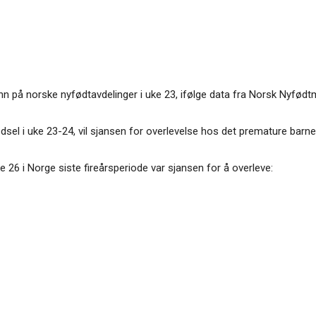
n på norske nyfødtavdelinger i uke 23, ifølge data fra Norsk Nyfødtme
dsel i uke 23-24, vil sjansen for overlevelse hos det premature barne
 26 i Norge siste fireårsperiode var sjansen for å overleve: