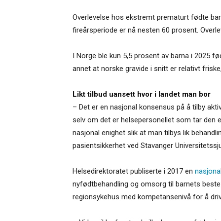
Overlevelse hos ekstremt prematurt fødte barn 
fireårsperiode er nå nesten 60 prosent. Overl
I Norge ble kun 5,5 prosent av barna i 2025 fø
annet at norske gravide i snitt er relativt fr
Likt tilbud uansett hvor i landet man bor
– Det er en nasjonal konsensus på å tilby akti
selv om det er helsepersonellet som tar den en
nasjonal enighet slik at man tilbys lik behandl
pasientsikkerhet ved Stavanger Universitetssj
Helsedirektoratet publiserte i 2017 en
nasjonal
nyfødtbehandling og omsorg til barnets beste 
regionsykehus med kompetansenivå for å driv