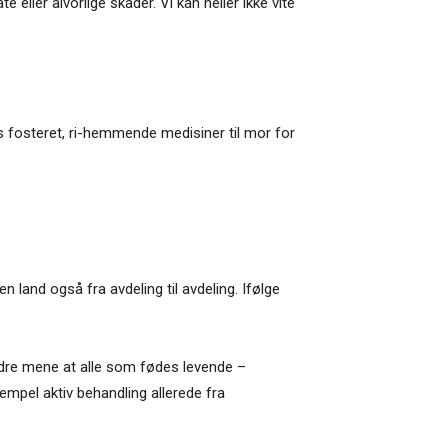
 eller alvorlige skader. Vi kan heller ikke vite
 fosteret, ri-hemmende medisiner til mor for
n land også fra avdeling til avdeling. Ifølge
andre mene at alle som fødes levende –
empel aktiv behandling allerede fra