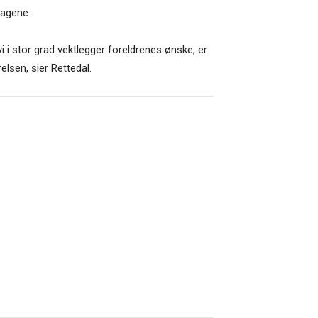
dagene.
 i stor grad vektlegger foreldrenes ønske, er
lsen, sier Rettedal.