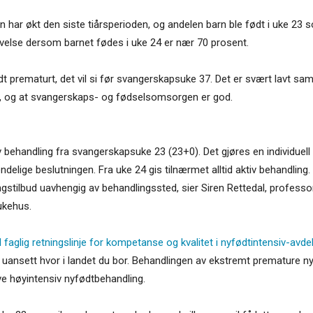
har økt den siste tiårsperioden, og andelen barn ble født i uke 23 so
evelse dersom barnet fødes i uke 24 er nær 70 prosent.
dt prematurt, det vil si før svangerskapsuke 37. Det er svært lavt s
iske, og at svangerskaps- og fødselsomsorgen er god.
v behandling fra svangerskapsuke 23 (23+0). Det gjøres en individuell 
delige beslutningen. Fra uke 24 gis tilnærmet alltid aktiv behandling
ingstilbud uavhengig av behandlingssted, sier Siren Rettedal, professo
ukehus.
 faglig retningslinje for kompetanse og kvalitet i nyfødtintensiv-avde
uansett hvor i landet du bor. Behandlingen av ekstremt premature nyfø
e høyintensiv nyfødtbehandling.