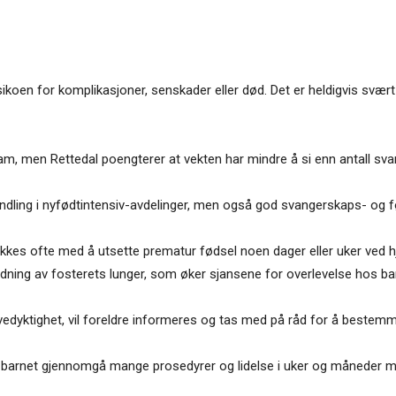
sikoen for komplikasjoner, senskader eller død. Det er heldigvis svær
ram, men Rettedal poengterer at vekten har mindre å si enn antall sv
andling i nyfødtintensiv-avdelinger, men også god svangerskaps- og 
lykkes ofte med å utsette prematur fødsel noen dager eller uker ved h
ng av fosterets lunger, som øker sjansene for overlevelse hos barn
vedyktighet, vil foreldre informeres og tas med på råd for å bestemme
 barnet gjennomgå mange prosedyrer og lidelse i uker og måneder med