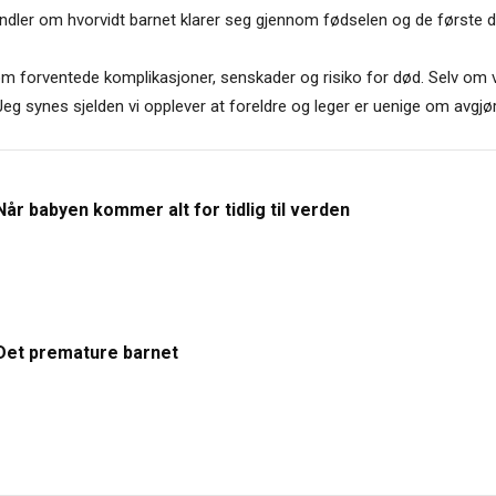
 handler om hvorvidt barnet klarer seg gjennom fødselen og de første 
m forventede komplikasjoner, senskader og risiko for død. Selv om vi
eg synes sjelden vi opplever at foreldre og leger er uenige om avgjøre
Når babyen kommer alt for tidlig til verden
Det premature barnet