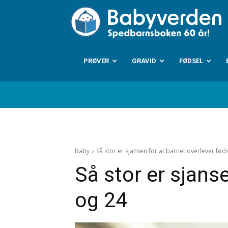
B
PRØVER
GRAVID
FØDSEL
Baby
Så stor er sjansen for at barnet overlever fødse
Så stor er sjanse
og 24