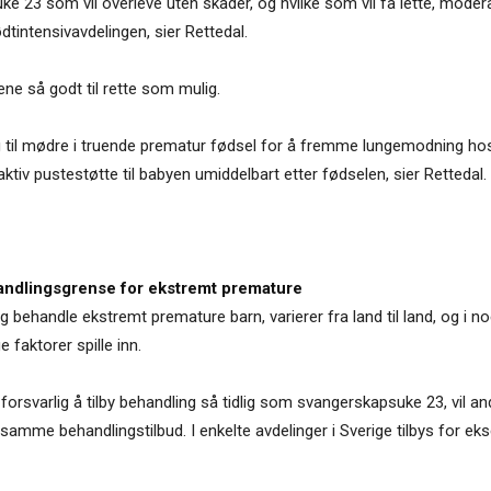
e 23 som vil overleve uten skader, og hvilke som vil få lette, moderate
dtintensivavdelingen, sier Rettedal.
dene så godt til rette som mulig.
g til mødre i truende prematur fødsel for å fremme lungemodning hos
ktiv pustestøtte til babyen umiddelbart etter fødselen, sier Rettedal.
andlingsgrense for ekstremt premature
 behandle ekstremt premature barn, varierer fra land til land, og i noe
 faktorer spille inn.
 forsvarlig å tilby behandling så tidlig som svangerskapsuke 23, vil 
mme behandlingstilbud. I enkelte avdelinger i Sverige tilbys for eks