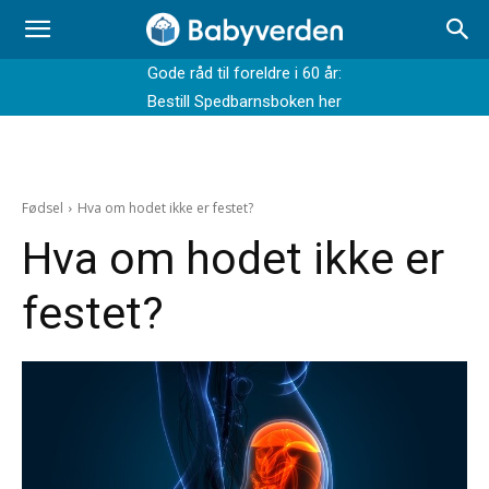
Gode råd til foreldre i 60 år:
Bestill Spedbarnsboken her
Fødsel
Hva om hodet ikke er festet?
Hva om hodet ikke er
festet?