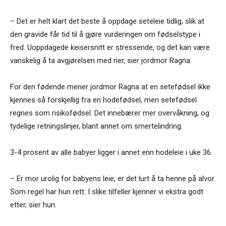
– Det er helt klart det beste å oppdage seteleie tidlig, slik at
den gravide får tid til å gjøre vurderingen om fødselstype i
fred. Uoppdagede keisersnitt er stressende, og det kan være
vanskelig å ta avgjørelsen med rier, sier jordmor Ragna.
For den fødende mener jordmor Ragna at en setefødsel ikke
kjennes så forskjellig fra en hodefødsel, men setefødsel
regnes som risikofødsel. Det innebærer mer overvåkning, og
tydelige retningslinjer, blant annet om smertelindring.
3-4 prosent av alle babyer ligger i annet enn hodeleie i uke 36.
– Er mor urolig for babyens leie, er det lurt å ta henne på alvor.
Som regel har hun rett. I slike tilfeller kjenner vi ekstra godt
etter, sier hun.