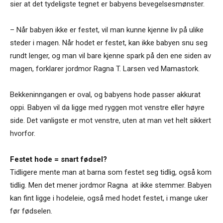
sier at det tydeligste tegnet er babyens bevegelsesmønster.
– Når babyen ikke er festet, vil man kunne kjenne liv på ulike
steder i magen. Når hodet er festet, kan ikke babyen snu seg
rundt lenger, og man vil bare kjenne spark på den ene siden av
magen, forklarer jordmor Ragna T. Larsen ved Mamastork.
Bekkeninngangen er oval, og babyens hode passer akkurat
oppi. Babyen vil da ligge med ryggen mot venstre eller høyre
side. Det vanligste er mot venstre, uten at man vet helt sikkert
hvorfor.
Festet hode = snart fødsel?
Tidligere mente man at barna som festet seg tidlig, også kom
tidlig. Men det mener jordmor Ragna at ikke stemmer. Babyen
kan fint ligge i hodeleie, også med hodet festet, i mange uker
før fødselen.