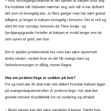
– Hos førstegangsfødende er det sjelden at babyen snur seg
fra hodeleie når fødselen nærmer seg, selv når vi har definert
det som et bevegelig leie. Jo flere ganger man har vært gravid
tidligere, jo lenger er babyen bevegelig i livmoren. Det er rett og
slett litt mer romslig i livmoren da. Flere tredje- og
fjerdgangsgravide forteller at babyen er mobil lenger enn de
selv synes er greit, sier hun.
Det er sjelden problematisk her, men kan være skummelt
andre steder i verden hvor en del får mange barn og
fødselsomsorgen er dårlig, mener Ragna.
Hva om jordmor/lege er usikker på leie?
Fra og med uke 36 skal man vite sikkert hvordan babyen ligger
på svangerskapskontrollen. Er jordmor/lege i tvil, skal den
gravide henvise til poliklinikk for ny vurdering og ultralyd.
– Noen ganger kan det være vanskelig å kjenne. Særlig hvis