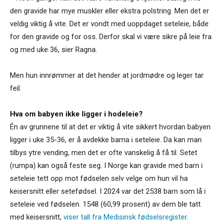
den gravide har mye muskler eller ekstra polstring. Men det er
veldig viktig å vite. Det er vondt med uoppdaget seteleie, både
for den gravide og for oss. Derfor skal vi være sikre på leie fra
og med uke 36, sier Ragna.
Men hun innrømmer at det hender at jordmødre og leger tar
feil.
Hva om babyen ikke ligger i hodeleie?
Én av grunnene til at det er viktig å vite sikkert hvordan babyen
ligger i uke 35-36, er å avdekke barna i seteleie. Da kan man
tilbys ytre vending, men det er ofte vanskelig å få til. Setet
(rumpa) kan også feste seg. I Norge kan gravide med barn i
seteleie tett opp mot fødselen selv velge om hun vil ha
keisersnitt eller setefødsel. I 2024 var det 2538 barn som lå i
seteleie ved fødselen. 1548 (60,99 prosent) av dem ble tatt
med keisersnitt,
viser tall fra Medisinsk fødselsregister
.