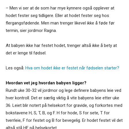
– Men vi ser at de som har mye kynnere også opplever at
hodet fester seg tidligere. Eller at hodet fester seg hos
flergangsfødende. Men man trenger likevel ikke å føde før
termin, sier jordmor Ragna.
At babyen ikke har festet hodet, trenger altså ikke å bety at
det er lenge til fødsel.
Les også:
Hva om hodet ikke er festet når fødselen starter?
Hvordan vet jeg hvordan babyen ligger?
Rundt uke 30-32 vil jordmor og lege definere babyens leie ved
hver kontroll. Det er særlig viktig å vite babyens leie etter uke
36. Leiet blir notert på helsekort for gravide, og forkortes med
bokstavene H, S, T, B, og F. H for hode, S for sete, T for
tverrleie, F for festet og B for bevegelig. Er hodet festet vil det
altså stå HF på helsekortet.