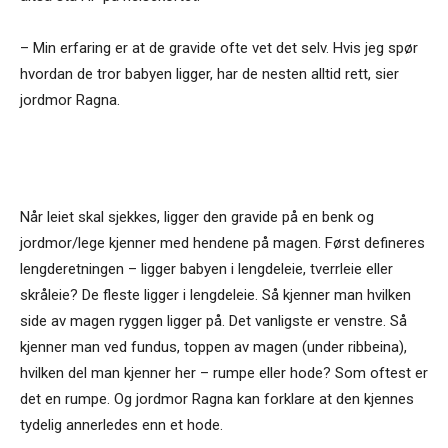
– Min erfaring er at de gravide ofte vet det selv. Hvis jeg spør
hvordan de tror babyen ligger, har de nesten alltid rett, sier
jordmor Ragna.
Når leiet skal sjekkes, ligger den gravide på en benk og
jordmor/lege kjenner med hendene på magen. Først defineres
lengderetningen – ligger babyen i lengdeleie, tverrleie eller
skråleie? De fleste ligger i lengdeleie. Så kjenner man hvilken
side av magen ryggen ligger på. Det vanligste er venstre. Så
kjenner man ved fundus, toppen av magen (under ribbeina),
hvilken del man kjenner her – rumpe eller hode? Som oftest er
det en rumpe. Og jordmor Ragna kan forklare at den kjennes
tydelig annerledes enn et hode.