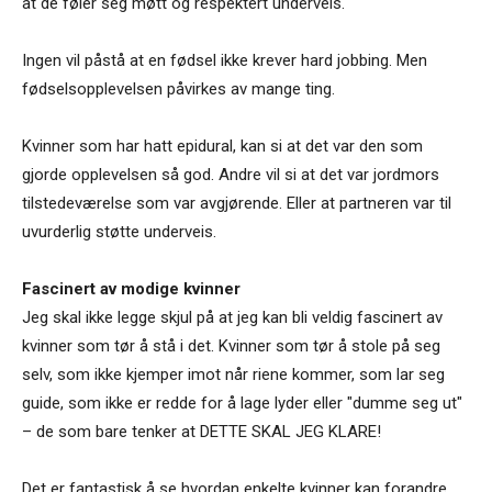
at de føler seg møtt og respektert underveis.
Ingen vil påstå at en fødsel ikke krever hard jobbing. Men
fødselsopplevelsen påvirkes av mange ting.
Kvinner som har hatt epidural, kan si at det var den som
gjorde opplevelsen så god. Andre vil si at det var jordmors
tilstedeværelse som var avgjørende. Eller at partneren var til
uvurderlig støtte underveis.
Fascinert av modige kvinner
Jeg skal ikke legge skjul på at jeg kan bli veldig fascinert av
kvinner som tør å stå i det. Kvinner som tør å stole på seg
selv, som ikke kjemper imot når riene kommer, som lar seg
guide, som ikke er redde for å lage lyder eller "dumme seg ut"
– de som bare tenker at DETTE SKAL JEG KLARE!
Det er fantastisk å se hvordan enkelte kvinner kan forandre