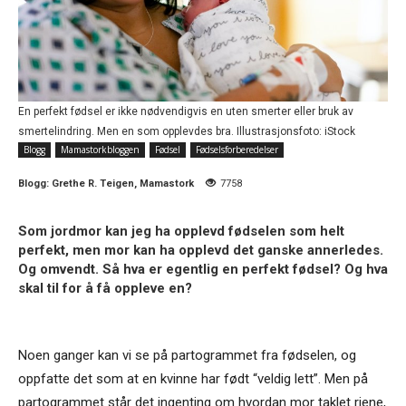
En perfekt fødsel er ikke nødvendigvis en uten smerter eller bruk av
smertelindring. Men en som opplevdes bra. Illustrasjonsfoto: iStock
Blogg
Mamastorkbloggen
Fødsel
Fødselsforberedelser
Blogg:
Grethe R. Teigen, Mamastork
7758
Som jordmor kan jeg ha opplevd fødselen som helt
perfekt, men mor kan ha opplevd det ganske annerledes.
Og omvendt. Så hva er egentlig en perfekt fødsel? Og hva
skal til for å få oppleve en?
Noen ganger kan vi se på partogrammet fra fødselen, og
oppfatte det som at en kvinne har født “veldig lett”. Men på
partogrammet står det ingenting om hvordan mor taklet riene,