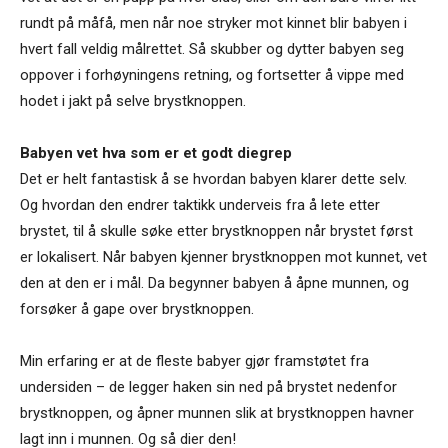
rundt på måfå, men når noe stryker mot kinnet blir babyen i
hvert fall veldig målrettet. Så skubber og dytter babyen seg
oppover i forhøyningens retning, og fortsetter å vippe med
hodet i jakt på selve brystknoppen.
Babyen vet hva som er et godt diegrep
Det er helt fantastisk å se hvordan babyen klarer dette selv.
Og hvordan den endrer taktikk underveis fra å lete etter
brystet, til å skulle søke etter brystknoppen når brystet først
er lokalisert. Når babyen kjenner brystknoppen mot kunnet, vet
den at den er i mål. Da begynner babyen å åpne munnen, og
forsøker å gape over brystknoppen.
Min erfaring er at de fleste babyer gjør framstøtet fra
undersiden – de legger haken sin ned på brystet nedenfor
brystknoppen, og åpner munnen slik at brystknoppen havner
lagt inn i munnen. Og så dier den!