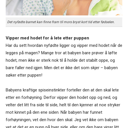
Det nyfødte barnet kan finne fram til mors bryst kort tid etter fødselen.
Vipper med hodet for å lete etter puppen
Har du sett hvordan nyfødte ligger og vipper med hodet når de
legges på magen? Mange tror at babyen bare prøver å løfte
hodet, men ikke er sterk nok til å holde det stabilt oppe, og
bare faller ned igjen. Men det er ikke det som skjer – babyen
søker etter puppen!
Babyens kraftige spiseinstinkter forteller den at den skal lete
etter en forhøyning. Derfor vipper den hodet opp og ned, og
velter det litt fra side til side, helt til den kjenner at noe stryker
mot kinnet på den ene siden. Når babyen har funnet
forhøyningen, vet den hvor den skal. Jeg vet ikke om babyen
vet at det er en pupp på hver side, eller om den bare virrer litt