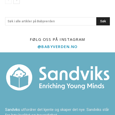
Søk
Søk i alle artikler på Babyverden
FØLG OSS PÅ INSTAGRAM
@BABYVERDEN.NO
Sandviks
utfordrer det kjente og skaper det nye. Sandviks står