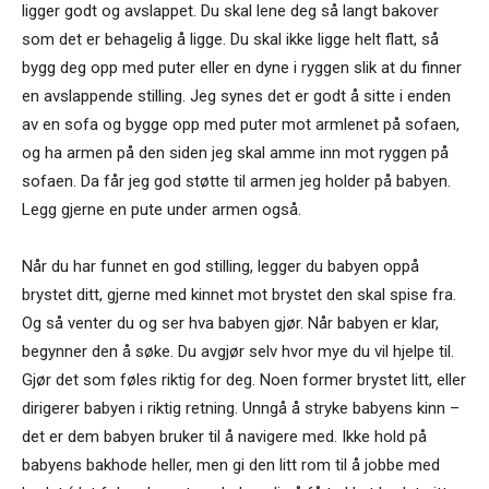
ligger godt og avslappet. Du skal lene deg så langt bakover
som det er behagelig å ligge. Du skal ikke ligge helt flatt, så
bygg deg opp med puter eller en dyne i ryggen slik at du finner
en avslappende stilling. Jeg synes det er godt å sitte i enden
av en sofa og bygge opp med puter mot armlenet på sofaen,
og ha armen på den siden jeg skal amme inn mot ryggen på
sofaen. Da får jeg god støtte til armen jeg holder på babyen.
Legg gjerne en pute under armen også.
Når du har funnet en god stilling, legger du babyen oppå
brystet ditt, gjerne med kinnet mot brystet den skal spise fra.
Og så venter du og ser hva babyen gjør. Når babyen er klar,
begynner den å søke. Du avgjør selv hvor mye du vil hjelpe til.
Gjør det som føles riktig for deg. Noen former brystet litt, eller
dirigerer babyen i riktig retning. Unngå å stryke babyens kinn –
det er dem babyen bruker til å navigere med. Ikke hold på
babyens bakhode heller, men gi den litt rom til å jobbe med