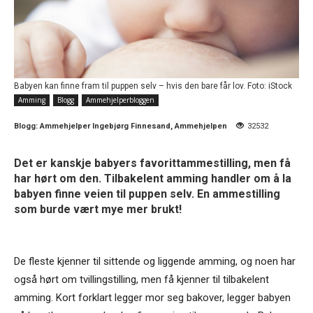
Babyen kan finne fram til puppen selv – hvis den bare får lov. Foto: iStock
Amming
Blogg
Ammehjelperbloggen
Blogg:
Ammehjelper Ingebjørg Finnesand, Ammehjelpen
32532
Det er kanskje babyers favorittammestilling, men få
har hørt om den. Tilbakelent amming handler om å la
babyen finne veien til puppen selv. En ammestilling
som burde vært mye mer brukt!
De fleste kjenner til sittende og liggende amming, og noen har
også hørt om tvillingstilling, men få kjenner til tilbakelent
amming. Kort forklart legger mor seg bakover, legger babyen