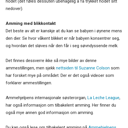
hodet (det føles dessuten ubehagelig å få trykket hodet sitt
nedover).
Amming med blikkontakt
Det beste av alt er kanskje at du kan se babyen i øynene mens
den dier. Se hvor våkent blikket er når babyen konsentrer seg,
og hvordan det sløves når den får i seg søvndyssende melk.
Det finnes dessverre ikke så mye bilder av denne
ammestillingen, men sjekk
nettsiden til Suzanne Colson
som
har forsket mye på området. Der er det også videoer som
forklarer ammestillingen.
Ammehjelpens internasjonale søsterorgan,
La Leche League
,
har også informasjon om tilbakelent amming. Her finner du
også mye annen god informasjon om amming.
Du kan også lese om tilbakelent amming på
Ammehjelpens