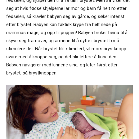
fødselen, og hjulpet den til å få tak i brystet. Men så viser det
seg at hvis fødselshjelperne lar mor og barn få helt ro etter
fødselen, så kravler babyen seg av gårde, og søker intenst
etter brystet. Babyen kan faktisk krype fra helt nede på
mammas mage, og opp til puppen! Babyen bruker beina til å
skyve seg framover, og armene til å dytte i brystet for å
stimulere det. Når brystet blit stimulert, vil mors brystknopp
svare med å knoppe seg, og det blir lettere å finne den.
Babyen navigerer med kinnene sine, og leter først etter
brystet, så brystknoppen.