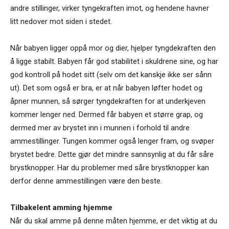
andre stillinger, virker tyngekraften imot, og hendene havner
litt nedover mot siden i stedet.
Når babyen ligger oppå mor og dier, hjelper tyngdekraften den
å ligge stabilt. Babyen får god stabilitet i skuldrene sine, og har
god kontroll på hodet sitt (selv om det kanskje ikke ser sånn
ut). Det som også er bra, er at når babyen løfter hodet og
åpner munnen, så sørger tyngdekraften for at underkjeven
kommer lenger ned. Dermed får babyen et større grap, og
dermed mer av brystet inn i munnen i forhold til andre
ammestillinger. Tungen kommer også lenger fram, og svøper
brystet bedre. Dette gjør det mindre sannsynlig at du får såre
brystknopper. Har du problemer med såre brystknopper kan
derfor denne ammestillingen være den beste.
Tilbakelent amming hjemme
Når du skal amme på denne måten hjemme, er det viktig at du