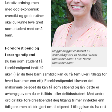
lukrativ ordning, men
med god økonomisk
oversikt og gode rutiner
skal du kunne leve greit
som student med små
barn.
Foreldrestipend og
Blogginnlegget er skrevet av
forsørgerstipend
seniorrådgiver Eva Sørmo i Norsk
familieøkonomi. Foto: Norsk
Du kan som student få
familieøkonomi
foreldrestipend inntil 49
uker. (Får du flere barn samtidig kan du få fem uker i tillegg for
hvert barn mer enn ett). Foreldrestipendet tilsvarer det
maksimale beløpet du kan få som stipend og lån, dette er
avhengig av om du er fulltids- eller deltidsstudent. Med andre
ord gir ikke foreldrestipendet deg tilgang til mer inntekter enn
tidligere, men alt blir gjort om til stipend. I tillegg kan du ha rett