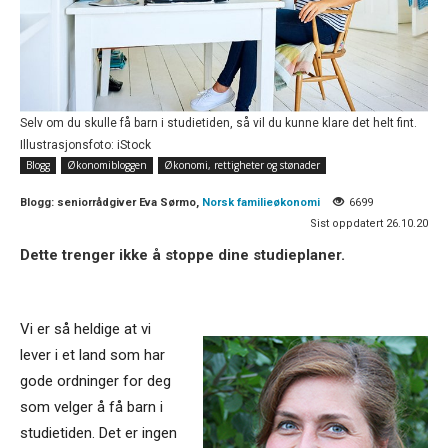
Selv om du skulle få barn i studietiden, så vil du kunne klare det helt fint.
Illustrasjonsfoto: iStock
Blogg
Økonomibloggen
Økonomi, rettigheter og stønader
Blogg:
seniorrådgiver Eva Sørmo,
Norsk familieøkonomi
6699
Sist oppdatert 26.10.20
Dette trenger ikke å stoppe dine studieplaner.
Vi er så heldige at vi
lever i et land som har
gode ordninger for deg
som velger å få barn i
studietiden. Det er ingen