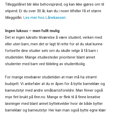
Tilleggslånet blir ikke behovsprøvd, og kan ikke gjøres om til
stipend. Er du over 30 år, kan du i noen tilfeller få et større
tilleggslån.
Les mer hos Lånekassen
.
Ingen luksus – men fullt mulig
Det er ingen lukrativ tilværelse å være student, verken med
eller uten barn, men det er lagt til rette for at du skal kunne
fortsette dine studier selv om du skulle velge å få barn i
studietiden. Mange studiesteder prioriterer blant annet
studenter med barn ved tildeling av studentbolig.
For mange innebærer studietiden at man må ha stramt
budsjett. Vi anbefaler at du er åpen for å bytte barneklær og
barneutstyr med andre småbarnsforeldre. Man finner også
mye fint brukt på finn.no. Mange er flink til å finne kreative
løsninger med blant annet byttekvelder hvor de både bytter
barneklær og barneutstyr. Her kan man også bytte egne klær