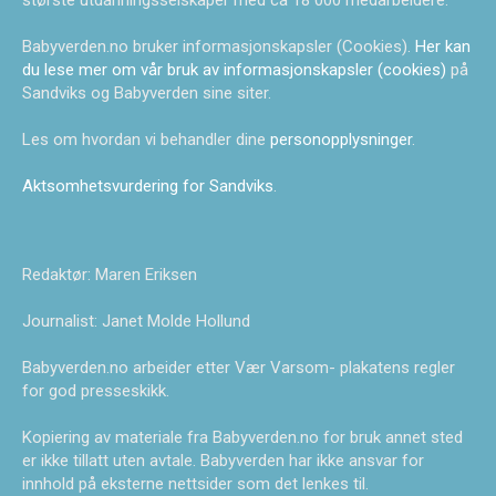
største utdanningsselskaper med ca 18 000 medarbeidere.
Babyverden.no bruker informasjonskapsler (Cookies).
Her kan
du lese mer om vår bruk av informasjonskapsler (cookies)
på
Sandviks og Babyverden sine siter.
Les om hvordan vi behandler dine
personopplysninger
.
Aktsomhetsvurdering for Sandviks
.
Redaktør: Maren Eriksen
Journalist: Janet Molde Hollund
Babyverden.no arbeider etter Vær Varsom- plakatens regler
for god presseskikk.
Kopiering av materiale fra Babyverden.no for bruk annet sted
er ikke tillatt uten avtale. Babyverden har ikke ansvar for
innhold på eksterne nettsider som det lenkes til.