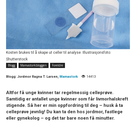
Kosten brukes til å skape ut celler til analyse. Illustrasjonsfoto:
Shutterstock
Blogg
Mamastorkbloggen
Foreldre
Blogg:
Jordmor Ragna T. Larsen,
Mamastork
14413
Altfor få unge kvinner tar regelmessig celleprøve.
Samtidig er antallet unge kvinner som får livmorhalskreft
stigende. Så her er min oppfordring til deg – husk å ta
celleprøve jevnlig! Du kan ta den hos jordmor, fastlege
eller gynekolog – og det tar bare noen få minutter.