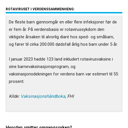
ROTAVIRUSET I VERDENSSAMMENHENG:
De fleste barn gjennomgår en eller flere infeksjoner før de
er fem år.
På verdensbasis er rotavirussykdom den
viktigste årsaken til alvorlig diaré hos sped- og småbarn,
og fører til cirka 200.000 dødsfall årlig hos barn under 5 år.
I januar 2023 hadde 123 land inkludert rotavirusvaksine i
sine barnevaksinasjonsprogram, og
vaksinasjonsdekningen for verdens barn var estimert til 55
prosent.
Kilde:
Vaksinasjonshåndboka
, FHI
Hvordan smitter omgangssyken?