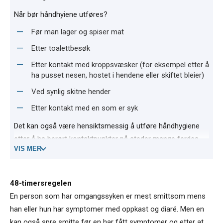
Når bør håndhyiene utføres?
Før man lager og spiser mat
Etter toalettbesøk
Etter kontakt med kroppsvæsker (for eksempel etter å
ha pusset nesen, hostet i hendene eller skiftet bleier)
Ved synlig skitne hender
Etter kontakt med en som er syk
Det kan også være hensiktsmessig å utføre håndhygiene
etter å ha berørt kontaktpunkter på steder mange ferdes,
VIS MER
spesielt i perioder med mye sykdom som influensa og
omgangssyke.
Såpe og vann er førstevalget, alkoholbasert
48-timersregelen
hånddesinfeksjon et godt alternativ.
En person som har omgangssyken er mest smittsom mens
han eller hun har symptomer med oppkast og diaré. Men en
Kilde:
Folkehelseinstituttet
kan også spre smitte før en har fått symptomer og etter at