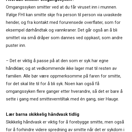
Omgangssyken smitter ved at du får viruset inn i munnen.
Ifølge FHI kan smitte skje fra person til person via uvaskede
hender, og fra kontakt med forurensede overflater, som for
eksempel dørhåndtak og vannkraner. Det går også an å bli
smittet via små dråper som dannes ved oppkast, som andre
puster inn.
– Det er viktig å passe på at den som er syk har egne
håndklær, og at vedkommende ikke lager mat til resten av
familien. Alle bør være oppmerksomme på faren for smitte,
for det skal lite til for å bli syk. Noen kan også få
omgangssyken flere ganger etter hverandre, så det er bare å
sette i gang med smitteverntiltak med én gang, sier Hauge.
Lær barna skikkelig håndvask tidlig
Skikkelig håndvask er viktig for å forebygge smitte, men også
for å forhindre videre spredning av smitte når det er sykdom i