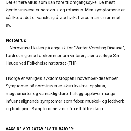
Det er flere virus som kan føre til omgangssyke. De mest
kjente virusene er norovirus og rotavirus. Men symptomene er
så like, at det er vanskelig å vite hvilket virus man er rammet
av.
Norovirus
– Noroviruset kalles på engelsk for ”Winter Vomiting Disease”,
fordi den gjerne forekommer om vinteren, sier overlege Siri
Hauge ved Folkehelseinstituttet (FHI).
I Norge er vanligvis sykdomstoppen i november-desember.
Symptomer på noroviruset er akutt kvalme, oppkast,
magesmerter og vannaktig diaré. I tillegg opplever mange
influensalignende symptomer som feber, muskel- og leddverk
og hodepine. Symptomene varer fra ett til tre døgn.
VAKSINE MOT ROTAVIRUS TIL BABYER: