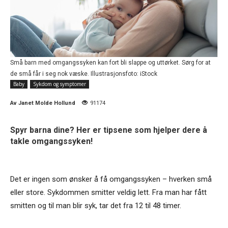
Små barn med omgangssyken kan fort bli slappe og uttørket. Sørg for at
de små får i seg nok væske. Illustrasjonsfoto: iStock
Baby
Sykdom og symptomer
Av
Janet Molde Hollund
91174
Spyr barna dine? Her er tipsene som hjelper dere å
takle omgangssyken!
Det er ingen som ønsker å få omgangssyken – hverken små
eller store. Sykdommen smitter veldig lett. Fra man har fått
smitten og til man blir syk, tar det fra 12 til 48 timer.