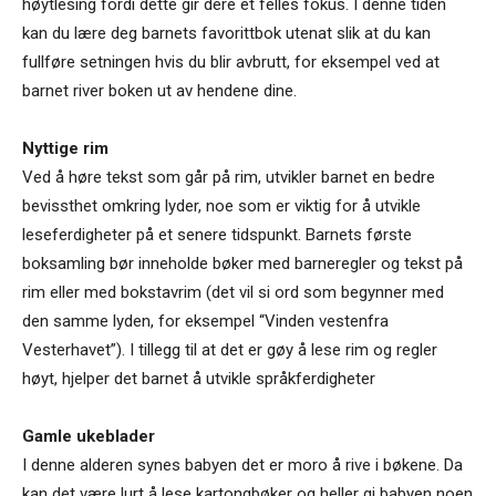
høytlesing fordi dette gir dere et felles fokus. I denne tiden
kan du lære deg barnets favorittbok utenat slik at du kan
fullføre setningen hvis du blir avbrutt, for eksempel ved at
barnet river boken ut av hendene dine.
Nyttige rim
Ved å høre tekst som går på rim, utvikler barnet en bedre
bevissthet omkring lyder, noe som er viktig for å utvikle
leseferdigheter på et senere tidspunkt. Barnets første
boksamling bør inneholde bøker med barneregler og tekst på
rim eller med bokstavrim (det vil si ord som begynner med
den samme lyden, for eksempel “Vinden vestenfra
Vesterhavet”). I tillegg til at det er gøy å lese rim og regler
høyt, hjelper det barnet å utvikle språkferdigheter
Gamle ukeblader
I denne alderen synes babyen det er moro å rive i bøkene. Da
kan det være lurt å lese kartongbøker og heller gi babyen noen