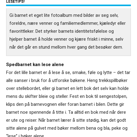
LESETIPS!
Gi barnet et eget lite fotoalbum med bilder av seg selv,
foreldre, nære venner og familiemedlemmer, kjæledyr eller
favorittleker. Det styrker barnets identitetsfølelse og
hjelper barnet å holde venner og kjære friskt i minne, selv
når det går en stund mellom hver gang det besøker dem.
Spedbarnet kan lese alene
For det lille barnet er å lese å se, smake, føle og lytte – det tar
alle sanser i bruk for å utforske bøkene. Heng trekkspillbøker
over stellebordet, eller gi barnet en lett bok det selv kan holde
mens du skifter bleie og steller. Fest en bok til sengestolpen,
klips den på barnevognen eller foran barnet i bilen. Dette gir
barnet noe spennende å titte i. Ta alltid en bok med når dere
er ute og reiser. Når barnet lærer å sitte stødig, kan det godt
sitte alene på gulvet med bøker mellom bena og bla, peke og
“lese” i bøker alene.