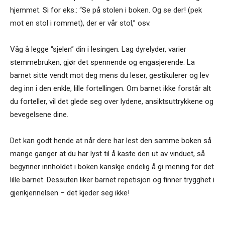
hjemmet. Si for eks.: “Se på stolen i boken. Og se der! (pek
mot en stol i rommet), der er vår stol,” osv.
Våg å legge “sjelen” din i lesingen. Lag dyrelyder, varier
stemmebruken, gjør det spennende og engasjerende. La
barnet sitte vendt mot deg mens du leser, gestikulerer og lev
deg inn i den enkle, lille fortellingen. Om barnet ikke forstår alt
du forteller, vil det glede seg over lydene, ansiktsuttrykkene og
bevegelsene dine.
Det kan godt hende at når dere har lest den samme boken så
mange ganger at du har lyst til å kaste den ut av vinduet, så
begynner innholdet i boken kanskje endelig å gi mening for det
lille barnet. Dessuten liker barnet repetisjon og finner trygghet i
gjenkjennelsen – det kjeder seg ikke!