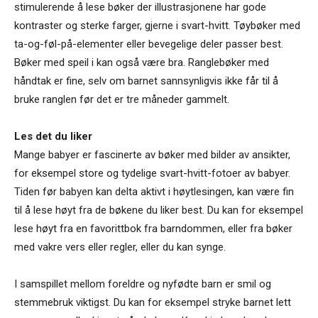
stimulerende å lese bøker der illustrasjonene har gode
kontraster og sterke farger, gjerne i svart-hvitt. Tøybøker med
ta-og-føl-på-elementer eller bevegelige deler passer best.
Bøker med speil i kan også være bra. Ranglebøker med
håndtak er fine, selv om barnet sannsynligvis ikke får til å
bruke ranglen før det er tre måneder gammelt.
Les det du liker
Mange babyer er fascinerte av bøker med bilder av ansikter,
for eksempel store og tydelige svart-hvitt-fotoer av babyer.
Tiden før babyen kan delta aktivt i høytlesingen, kan være fin
til å lese høyt fra de bøkene du liker best. Du kan for eksempel
lese høyt fra en favorittbok fra barndommen, eller fra bøker
med vakre vers eller regler, eller du kan synge.
I samspillet mellom foreldre og nyfødte barn er smil og
stemmebruk viktigst. Du kan for eksempel stryke barnet lett