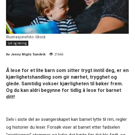
Illustrasjonsfoto: iStock
Lek og læring
Av
Jenny Miglis Sandvik
21666
Å lese for et lite barn som sitter trygt inntil deg, er en
kjærlighetshandling som gir nærhet, trygghet og
glede. Samtidig vokser kjærligheten til bøker frem.
Og du kan aldri begynne for tidlig å lese for barnet
ditt!
Selv i siste del av svangerskapet kan barnet lytte til rim, regler
og historier du leser. Forsøk viser at barnet etter fødselen
“gjenkjenner” stemmer og lyder det hørte før det ble født, og