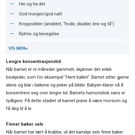
Hei og ha det
God morgen/god natt
Kroppsdeler (ansiktet, “hode, skulder, kne og tå”)
Rytme og bevegelse
Kyss og klem
VIS MER
Familie
Lengre konsentrasjonstid
DyrTyper bøker
Når barnet er ni måneder gammelt, skjønner det enkle
Kartongbøker med luker
beskjeder, som for eksempel “Hent ballen”. Barnet sitter gjerne
Bøker med håndtak
alene og blar i bøkene og peker på bilder. Babyen klarer nå å
konsentrere seg over lengre tid. Barnets humoristisk sans er
Bøker som lager lyd
tydligere. På dette stadiet vil barnet prøve å være morsom og
Sprett-opp-bøker
få deg til å le.
Fotoalbumbøker
Finner bøker selv
Når barnet har lært å krabbe, vil det kanskje selv finne bøker