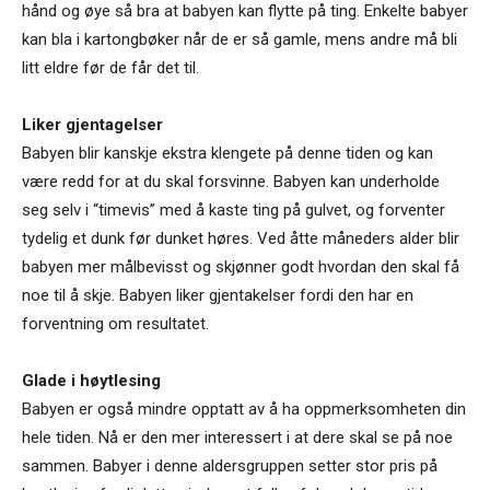
hånd og øye så bra at babyen kan flytte på ting. Enkelte babyer
kan bla i kartongbøker når de er så gamle, mens andre må bli
litt eldre før de får det til.
Liker gjentagelser
Babyen blir kanskje ekstra klengete på denne tiden og kan
være redd for at du skal forsvinne. Babyen kan underholde
seg selv i “timevis” med å kaste ting på gulvet, og forventer
tydelig et dunk før dunket høres. Ved åtte måneders alder blir
babyen mer målbevisst og skjønner godt hvordan den skal få
noe til å skje. Babyen liker gjentakelser fordi den har en
forventning om resultatet.
Glade i høytlesing
Babyen er også mindre opptatt av å ha oppmerksomheten din
hele tiden. Nå er den mer interessert i at dere skal se på noe
sammen. Babyer i denne aldersgruppen setter stor pris på