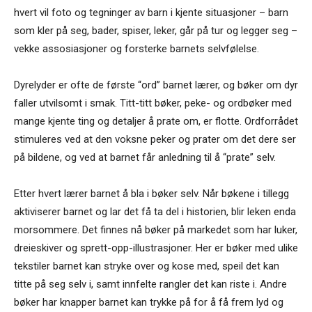
hvert vil foto og tegninger av barn i kjente situasjoner – barn
som kler på seg, bader, spiser, leker, går på tur og legger seg –
vekke assosiasjoner og forsterke barnets selvfølelse.
Dyrelyder er ofte de første “ord” barnet lærer, og bøker om dyr
faller utvilsomt i smak. Titt-titt bøker, peke- og ordbøker med
mange kjente ting og detaljer å prate om, er flotte. Ordforrådet
stimuleres ved at den voksne peker og prater om det dere ser
på bildene, og ved at barnet får anledning til å “prate” selv.
Etter hvert lærer barnet å bla i bøker selv. Når bøkene i tillegg
aktiviserer barnet og lar det få ta del i historien, blir leken enda
morsommere. Det finnes nå bøker på markedet som har luker,
dreieskiver og sprett-opp-illustrasjoner. Her er bøker med ulike
tekstiler barnet kan stryke over og kose med, speil det kan
titte på seg selv i, samt innfelte rangler det kan riste i. Andre
bøker har knapper barnet kan trykke på for å få frem lyd og