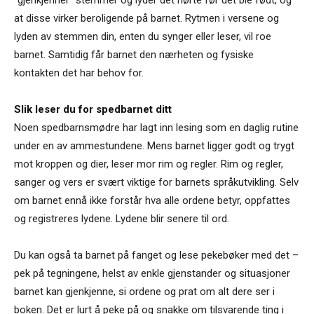
at disse virker beroligende på barnet. Rytmen i versene og
lyden av stemmen din, enten du synger eller leser, vil roe
barnet. Samtidig får barnet den nærheten og fysiske
kontakten det har behov for.
Slik leser du for spedbarnet ditt
Noen spedbarnsmødre har lagt inn lesing som en daglig rutine
under en av ammestundene. Mens barnet ligger godt og trygt
mot kroppen og dier, leser mor rim og regler. Rim og regler,
sanger og vers er svært viktige for barnets språkutvikling. Selv
om barnet ennå ikke forstår hva alle ordene betyr, oppfattes
og registreres lydene. Lydene blir senere til ord.
Du kan også ta barnet på fanget og lese pekebøker med det –
pek på tegningene, helst av enkle gjenstander og situasjoner
barnet kan gjenkjenne, si ordene og prat om alt dere ser i
boken. Det er lurt å peke på og snakke om tilsvarende ting i