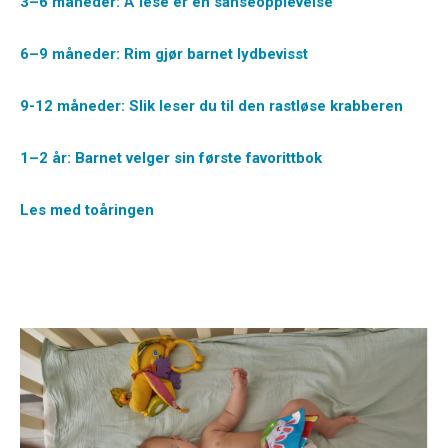
3–6 måneder: Å lese er en sanseopplevelse
6–9 måneder: Rim gjør barnet lydbevisst
9-12 måneder: Slik leser du til den rastløse krabberen
1–2 år: Barnet velger sin første favorittbok
Les med toåringen