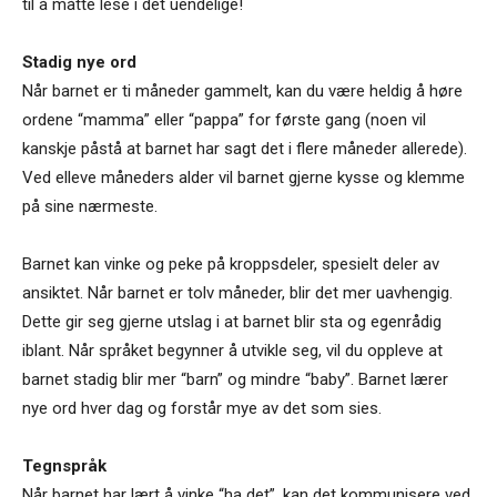
til å måtte lese i det uendelige!
Stadig nye ord
Når barnet er ti måneder gammelt, kan du være heldig å høre
ordene “mamma” eller “pappa” for første gang (noen vil
kanskje påstå at barnet har sagt det i flere måneder allerede).
Ved elleve måneders alder vil barnet gjerne kysse og klemme
på sine nærmeste.
Barnet kan vinke og peke på kroppsdeler, spesielt deler av
ansiktet. Når barnet er tolv måneder, blir det mer uavhengig.
Dette gir seg gjerne utslag i at barnet blir sta og egenrådig
iblant. Når språket begynner å utvikle seg, vil du oppleve at
barnet stadig blir mer “barn” og mindre “baby”. Barnet lærer
nye ord hver dag og forstår mye av det som sies.
Tegnspråk
Når barnet har lært å vinke “ha det”, kan det kommunisere ved