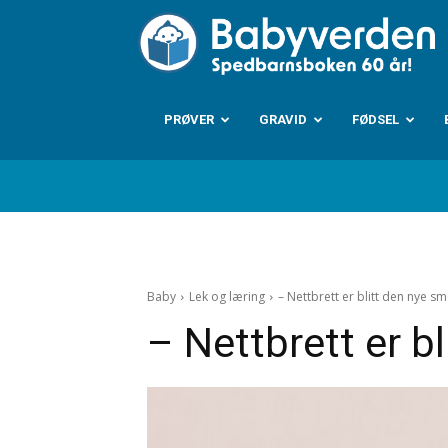
B
PRØVER
GRAVID
FØDSEL
Baby
Lek og læring
– Nettbrett er blitt den nye s
– Nettbrett er b