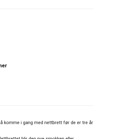
mer
til å komme i gang med nettbrett før de er tre år
 Nettbrettet blir den nye smokken eller