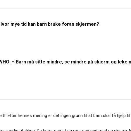
Hvor mye tid kan barn bruke foran skjermen?
WHO: – Barn må sitte mindre, se mindre på skjerm og leke 
rett. Etter hennes mening er det ingen grunn til at barn skal få hjelp 
lipp av viktig utvikling. De lærer seg at en roer seg ned med en skjerm.