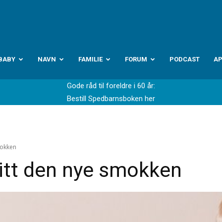
abyverden.no
BABY
NAVN
FAMILIE
FORUM
PODCAST
A
Gode råd til foreldre i 60 år:
Bestill Spedbarnsboken her
mokken
litt den nye smokken