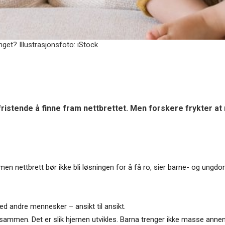
anget? Illustrasjonsfoto: iStock
ristende å finne fram nettbrettet. Men forskere frykter at
en nettbrett bør ikke bli løsningen for å få ro, sier barne- og ung
ed andre mennesker – ansikt til ansikt.
ammen. Det er slik hjernen utvikles. Barna trenger ikke masse annen 