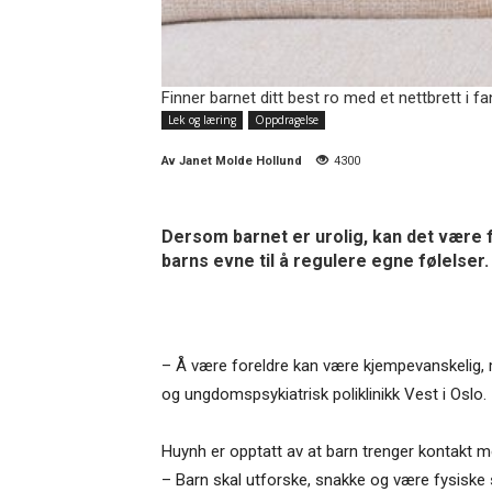
Finner barnet ditt best ro med et nettbrett i f
Lek og læring
Oppdragelse
Av
Janet Molde Hollund
4300
Dersom barnet er urolig, kan det være f
barns evne til å regulere egne følelser.
– Å være foreldre kan være kjempevanskelig, m
og ungdomspsykiatrisk poliklinikk Vest i Oslo.
Huynh er opptatt av at barn trenger kontakt m
– Barn skal utforske, snakke og være fysiske s