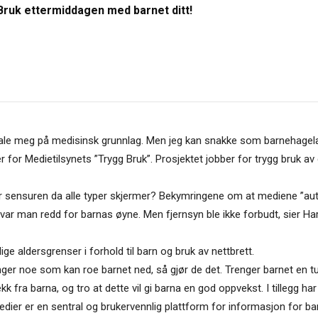
Bruk ettermiddagen med barnet ditt!
uttale meg på medisinsk grunnlag. Men jeg kan snakke som barnehagel
 for Medietilsynets ”Trygg Bruk”. Prosjektet jobber for trygg bruk av 
lder sensuren da alle typer skjermer? Bekymringene om at mediene ”a
var man redd for barnas øyne. Men fjernsyn ble ikke forbudt, sier Ha
ge aldersgrenser i forhold til barn og bruk av nettbrett.
ger noe som kan roe barnet ned, så gjør de det. Trenger barnet en tur 
kk fra barna, og tro at dette vil gi barna en god oppvekst. I tillegg 
dier er en sentral og brukervennlig plattform for informasjon for barn