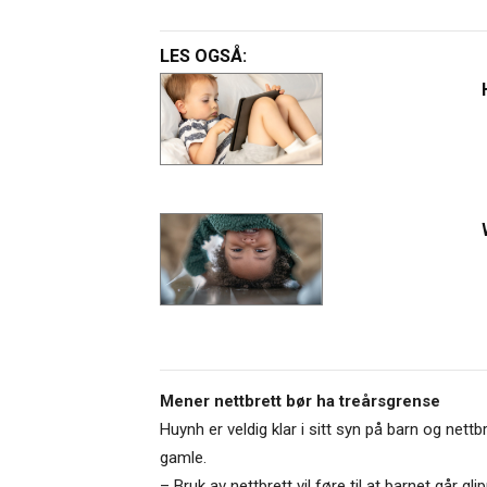
LES OGSÅ:
Mener nettbrett bør ha treårsgrense
Huynh er veldig klar i sitt syn på barn og nettb
gamle.
– Bruk av nettbrett vil føre til at barnet går g