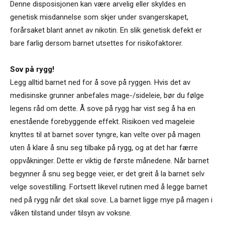
Denne disposisjonen kan være arvelig eller skyldes en
genetisk misdannelse som skjer under svangerskapet,
forårsaket blant annet av nikotin. En slik genetisk defekt er
bare farlig dersom barnet utsettes for risikofaktorer.
Sov på rygg!
Legg alltid barnet ned for å sove på ryggen. Hvis det av
medisinske grunner anbefales mage-/sideleie, bør du følge
legens råd om dette. Å sove på rygg har vist seg å ha en
enestående forebyggende effekt. Risikoen ved mageleie
knyttes til at barnet sover tyngre, kan velte over på magen
uten å klare å snu seg tilbake på rygg, og at det har færre
oppvåkninger. Dette er viktig de første månedene. Når barnet
begynner å snu seg begge veier, er det greit å la barnet selv
velge sovestilling. Fortsett likevel rutinen med å legge barnet
ned på rygg når det skal sove. La barnet ligge mye på magen i
våken tilstand under tilsyn av voksne.