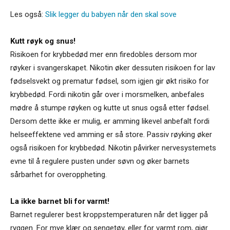
Les også:
Slik legger du babyen når den skal sove
Kutt røyk og snus!
Risikoen for krybbedød mer enn firedobles dersom mor
røyker i svangerskapet. Nikotin øker dessuten risikoen for lav
fødselsvekt og prematur fødsel, som igjen gir økt risiko for
krybbedød. Fordi nikotin går over i morsmelken, anbefales
mødre å stumpe røyken og kutte ut snus også etter fødsel.
Dersom dette ikke er mulig, er amming likevel anbefalt fordi
helseeffektene ved amming er så store. Passiv røyking øker
også risikoen for krybbedød. Nikotin påvirker nervesystemets
evne til å regulere pusten under søvn og øker barnets
sårbarhet for overoppheting.
La ikke barnet bli for varmt!
Barnet regulerer best kroppstemperaturen når det ligger på
ryggen. For mye klær og sengetøy, eller for varmt rom, gjør