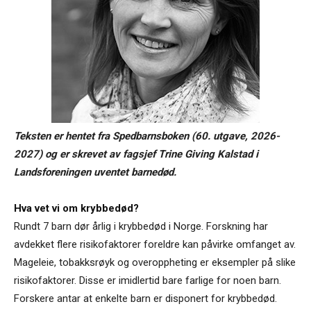
Teksten er hentet fra Spedbarnsboken (60. utgave, 2026-
2027) og er skrevet av fagsjef Trine Giving Kalstad i
Landsforeningen uventet barnedød.
Hva vet vi om krybbedød?
Rundt 7 barn dør årlig i krybbedød i Norge. Forsk­ning har
avdekket flere risiko­faktorer foreldre kan påvirke omfanget av.
Mage­leie, tobakksrøyk og overoppheting er eksempler på slike
risikofaktorer. Disse er imidlertid bare farlige for noen barn.
Forskere antar at enkelte barn er disponert for krybbedød.