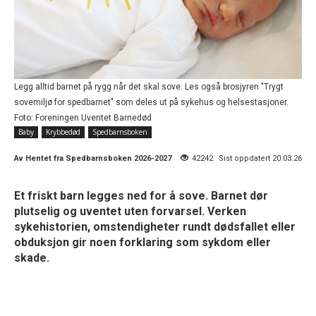
Legg alltid barnet på rygg når det skal sove. Les også brosjyren "Trygt
sovemiljø for spedbarnet" som deles ut på sykehus og helsestasjoner.
Foto: Foreningen Uventet Barnedød
Baby
Krybbedød
Spedbarnsboken
Av
Hentet fra Spedbarnsboken 2026-2027
42242
Sist oppdatert 20.03.26
Et friskt barn legges ned for å sove. Barnet dør
plutselig og uventet uten forvarsel. Verken
sykehistorien, omstendigheter rundt dødsfallet eller
obduksjon gir noen forklaring som sykdom eller
skade.