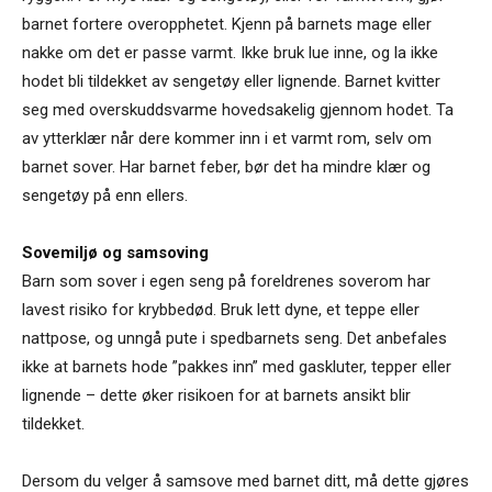
barnet fortere overopphetet. Kjenn på barnets mage eller
nakke om det er passe varmt. Ikke bruk lue inne, og la ikke
hodet bli tildekket av sengetøy eller lignende. Barnet kvitter
seg med overskuddsvarme hovedsakelig gjennom hodet. Ta
av ytterklær når dere kommer inn i et varmt rom, selv om
barnet sover. Har barnet feber, bør det ha mindre klær og
sengetøy på enn ellers.
Sovemiljø og samsoving
Barn som sover i egen seng på foreldrenes soverom har
lavest risiko for krybbedød. Bruk lett dyne, et teppe eller
nattpose, og unngå pute i spedbarnets seng. Det anbefales
ikke at barnets hode ”pakkes inn” med gaskluter, tepper eller
lignende – dette øker risikoen for at barnets ansikt blir
tildekket.
Dersom du velger å samsove med barnet ditt, må dette gjøres