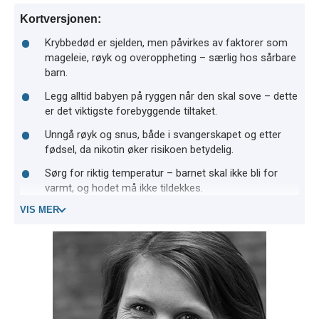
Kortversjonen:
Krybbedød er sjelden, men påvirkes av faktorer som
mageleie, røyk og overoppheting – særlig hos sårbare
barn.
Legg alltid babyen på ryggen når den skal sove – dette
er det viktigste forebyggende tiltaket.
Unngå røyk og snus, både i svangerskapet og etter
fødsel, da nikotin øker risikoen betydelig.
Sørg for riktig temperatur – barnet skal ikke bli for
varmt, og hodet må ikke tildekkes.
VIS MER
Ha et trygt sovemiljø – egen seng på foreldrenes rom
er tryggest, og samsoving må gjøres forsvarlig.