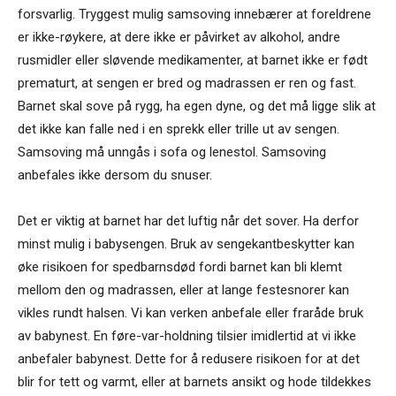
forsvarlig. Tryggest mulig samsoving innebærer at foreldrene
er ikke-røykere, at dere ikke er påvirket av alkohol, andre
rusmidler eller sløvende medikamenter, at barnet ikke er født
prematurt, at sengen er bred og madrassen er ren og fast.
Barnet skal sove på rygg, ha egen dyne, og det må ligge slik at
det ikke kan falle ned i en sprekk eller trille ut av sengen.
Samsoving må unngås i sofa og lenestol. Samsoving
anbefales ikke dersom du snuser.
Det er viktig at barnet har det luftig når det sover. Ha derfor
minst mulig i babysengen. Bruk av sengekantbeskytter kan
øke risikoen for spedbarnsdød fordi barnet kan bli klemt
mellom den og madrassen, eller at lange festesnorer kan
vikles rundt halsen. Vi kan verken anbefale eller fraråde bruk
av babynest. En føre-var-holdning tilsier imidlertid at vi ikke
anbefaler babynest. Dette for å redusere risikoen for at det
blir for tett og varmt, eller at barnets ansikt og hode tildekkes