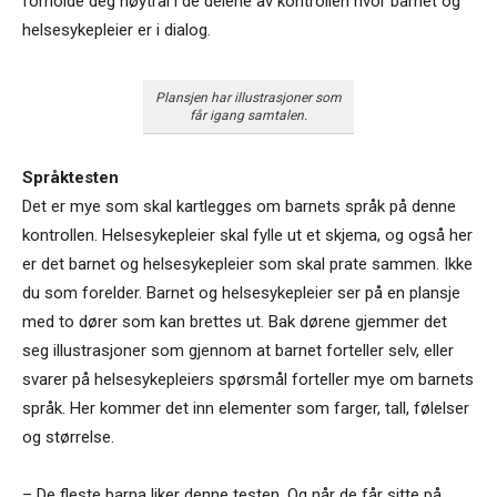
forholde deg nøytral i de delene av kontrollen hvor barnet og
helsesykepleier er i dialog.
Plansjen har illustrasjoner som
får igang samtalen.
Språktesten
Det er mye som skal kartlegges om barnets språk på denne
kontrollen. Helsesykepleier skal fylle ut et skjema, og også her
er det barnet og helsesykepleier som skal prate sammen. Ikke
du som forelder. Barnet og helsesykepleier ser på en plansje
med to dører som kan brettes ut. Bak dørene gjemmer det
seg illustrasjoner som gjennom at barnet forteller selv, eller
svarer på helsesykepleiers spørsmål forteller mye om barnets
språk. Her kommer det inn elementer som farger, tall, følelser
og størrelse.
– De fleste barna liker denne testen. Og når de får sitte på