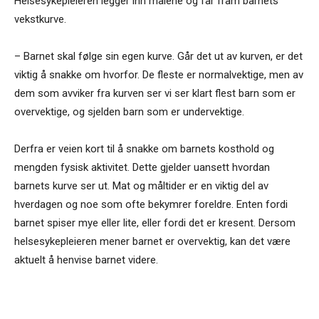
Helsesykepleieren legger inn målene og får fram barnets
vekstkurve.
– Barnet skal følge sin egen kurve. Går det ut av kurven, er det
viktig å snakke om hvorfor. De fleste er normalvektige, men av
dem som avviker fra kurven ser vi ser klart flest barn som er
overvektige, og sjelden barn som er undervektige.
Derfra er veien kort til å snakke om barnets kosthold og
mengden fysisk aktivitet. Dette gjelder uansett hvordan
barnets kurve ser ut. Mat og måltider er en viktig del av
hverdagen og noe som ofte bekymrer foreldre. Enten fordi
barnet spiser mye eller lite, eller fordi det er kresent. Dersom
helsesykepleieren mener barnet er overvektig, kan det være
aktuelt å henvise barnet videre.