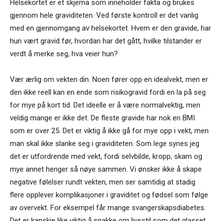
Helsekortet er et skjema som inneholder fakta og brukes
gjennom hele graviditeten. Ved første kontroll er det vanlig
med en gjennomgang av helsekortet. Hvem er den gravide, har
hun vært gravid før, hvordan har det gått, hvilke tilstander er
verdt å merke seg, hva veier hun?
Vær ærlig om vekten din. Noen fører opp en idealvekt, men er
den ikke reell kan en ende som risikogravid fordi en la på seg
for mye på kort tid. Det ideelle er å være normalvektig, men
veldig mange er ikke det. De fleste gravide har nok en BMI
som er over 25. Det er viktig å ikke gå for mye opp i vekt, men
man skal ikke slanke seg i graviditeten. Som lege synes jeg
det er utfordrende med vekt, fordi selvbilde, kropp, skam og
mye annet henger så nøye sammen. Vi ønsker ikke å skape
negative følelser rundt vekten, men ser samtidig at stadig
flere opplever komplikasjoner i graviditet og fødsel som følge
av overvekt. For eksempel får mange svangerskapsdiabetes.
Det er kanskje like viktig å snakke om livsstil som det glasset