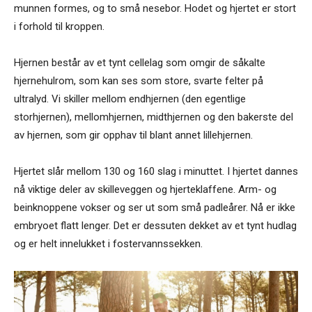
munnen formes, og to små nesebor. Hodet og hjertet er stort
i forhold til kroppen.
Hjernen består av et tynt cellelag som omgir de såkalte
hjernehulrom, som kan ses som store, svarte felter på
ultralyd. Vi skiller mellom endhjernen (den egentlige
storhjernen), mellomhjernen, midthjernen og den bakerste del
av hjernen, som gir opphav til blant annet lillehjernen.
Hjertet slår mellom 130 og 160 slag i minuttet. I hjertet dannes
nå viktige deler av skilleveggen og hjerteklaffene. Arm- og
beinknoppene vokser og ser ut som små padleårer. Nå er ikke
embryoet flatt lenger. Det er dessuten dekket av et tynt hudlag
og er helt innelukket i fostervannssekken.