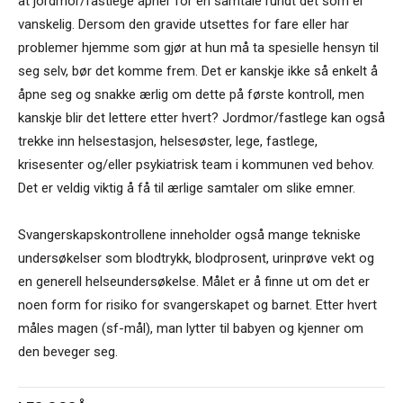
at jordmor/fastlege åpner for en samtale rundt det som er
vanskelig. Dersom den gravide utsettes for fare eller har
problemer hjemme som gjør at hun må ta spesielle hensyn til
seg selv, bør det komme frem. Det er kanskje ikke så enkelt å
åpne seg og snakke ærlig om dette på første kontroll, men
kanskje blir det lettere etter hvert? Jordmor/fastlege kan også
trekke inn helsestasjon, helsesøster, lege, fastlege,
krisesenter og/eller psykiatrisk team i kommunen ved behov.
Det er veldig viktig å få til ærlige samtaler om slike emner.
Svangerskapskontrollene inneholder også mange tekniske
undersøkelser som blodtrykk, blodprosent, urinprøve vekt og
en generell helseundersøkelse. Målet er å finne ut om det er
noen form for risiko for svangerskapet og barnet. Etter hvert
måles magen (sf-mål), man lytter til babyen og kjenner om
den beveger seg.