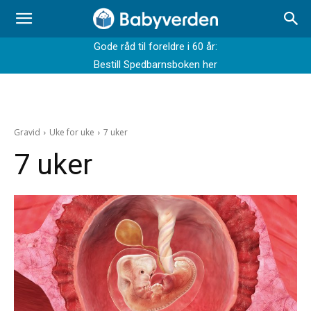
Gode råd til foreldre i 60 år:
Bestill Spedbarnsboken her
Gravid
Uke for uke
7 uker
7 uker