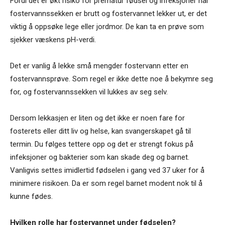
Fordi det er økt risiko for prematur fødsel og infeksjoner når
fostervannssekken er brutt og fostervannet lekker ut, er det
viktig å oppsøke lege eller jordmor. De kan ta en prøve som
sjekker væskens pH-verdi.
Det er vanlig å lekke små mengder fostervann etter en
fostervannsprøve. Som regel er ikke dette noe å bekymre seg
for, og fostervannssekken vil lukkes av seg selv.
Dersom lekkasjen er liten og det ikke er noen fare for
fosterets eller ditt liv og helse, kan svangerskapet gå til
termin. Du følges tettere opp og det er strengt fokus på
infeksjoner og bakterier som kan skade deg og barnet.
Vanligvis settes imidlertid fødselen i gang ved 37 uker for å
minimere risikoen. Da er som regel barnet modent nok til å
kunne fødes.
Hvilken rolle har fostervannet under fødselen?