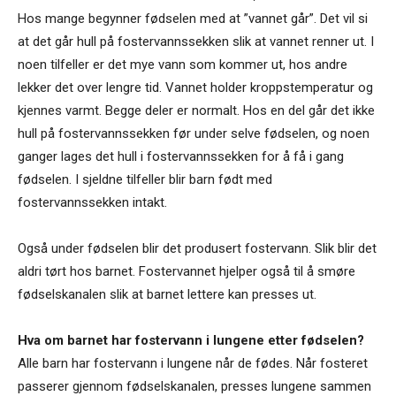
Hos mange begynner fødselen med at ”vannet går”. Det vil si
at det går hull på fostervannssekken slik at vannet renner ut. I
noen tilfeller er det mye vann som kommer ut, hos andre
lekker det over lengre tid. Vannet holder kroppstemperatur og
kjennes varmt. Begge deler er normalt. Hos en del går det ikke
hull på fostervannssekken før under selve fødselen, og noen
ganger lages det hull i fostervannssekken for å få i gang
fødselen. I sjeldne tilfeller blir barn født med
fostervannssekken intakt.
Også under fødselen blir det produsert fostervann. Slik blir det
aldri tørt hos barnet. Fostervannet hjelper også til å smøre
fødselskanalen slik at barnet lettere kan presses ut.
Hva om barnet har fostervann i lungene etter fødselen?
Alle barn har fostervann i lungene når de fødes. Når fosteret
passerer gjennom fødselskanalen, presses lungene sammen