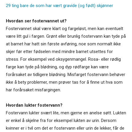
29 ting bare de som har vært gravide (og født) skjønner
Hvordan ser fostervannet ut?
Fostervannet skal være klart og fargeløst, men kan eventuelt
være litt gul i fargen. Grønt eller brunlig fostervann kan tyde på
at barnet har hatt sin første avføring, noe som normalt ikke
skjer før etter fødselen med mindre barnet utsettes for
stress. For eksempel ved oksygenmangel. Rosa- eller rødlig
farge kan tyde på blødning, og dyp rødfarge kan være
forårsaket av tidligere blødning. Misfarget fostervann behøver
ikke å bety problemer, men prøver tas for å finne ut hva som
har forårsaket misfargingen.
Hvordan lukter fostervann?
Fostervann lukter svært lite, men gjerne en anelse søtt. Lukten
er enkel å skjelne fra for eksempel lukten av urin. Dersom
kvinner er i tvil om det er fostervann eller urin de lekker, får de