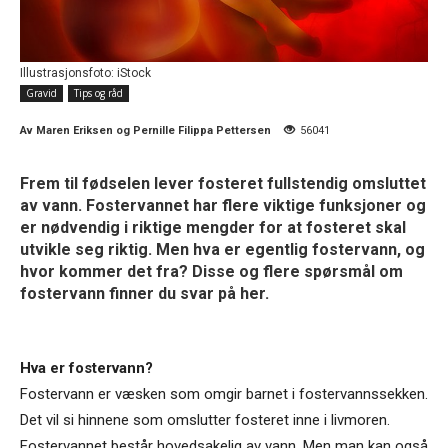
Illustrasjonsfoto: iStock
Gravid
Tips og råd
Av
Maren Eriksen og Pernille Filippa Pettersen
56041
Frem til fødselen lever fosteret fullstendig omsluttet
av vann. Fostervannet har flere viktige funksjoner og
er nødvendig i riktige mengder for at fosteret skal
utvikle seg riktig. Men hva er egentlig fostervann, og
hvor kommer det fra? Disse og flere spørsmål om
fostervann finner du svar på her.
Hva er fostervann?
Fostervann er væsken som omgir barnet i fostervannssekken.
Det vil si hinnene som omslutter fosteret inne i livmoren.
Fostervannet består hovedsakelig av vann. Men man kan også