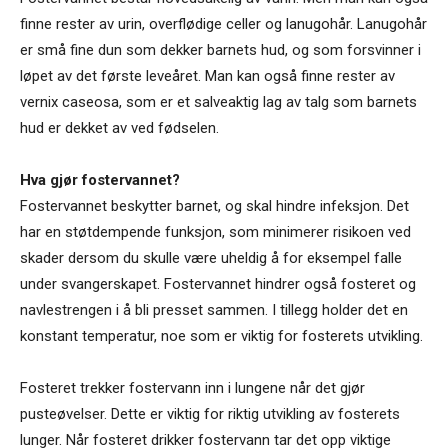
finne rester av urin, overflødige celler og lanugohår. Lanugohår
er små fine dun som dekker barnets hud, og som forsvinner i
løpet av det første leveåret. Man kan også finne rester av
vernix caseosa, som er et salveaktig lag av talg som barnets
hud er dekket av ved fødselen.
Hva gjør fostervannet?
Fostervannet beskytter barnet, og skal hindre infeksjon. Det
har en støtdempende funksjon, som minimerer risikoen ved
skader dersom du skulle være uheldig å for eksempel falle
under svangerskapet. Fostervannet hindrer også fosteret og
navlestrengen i å bli presset sammen. I tillegg holder det en
konstant temperatur, noe som er viktig for fosterets utvikling.
Fosteret trekker fostervann inn i lungene når det gjør
pusteøvelser. Dette er viktig for riktig utvikling av fosterets
lunger. Når fosteret drikker fostervann tar det opp viktige