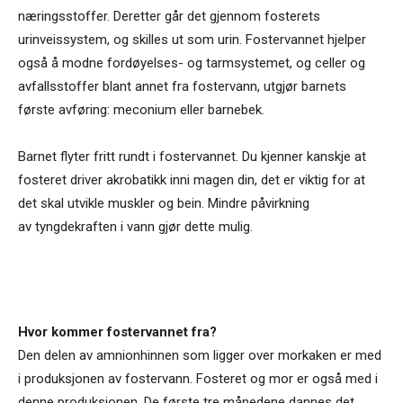
næringsstoffer. Deretter går det gjennom fosterets
urinveissystem, og skilles ut som urin. Fostervannet hjelper
også å modne fordøyelses- og tarmsystemet, og celler og
avfallsstoffer blant annet fra fostervann, utgjør barnets
første avføring: meconium eller barnebek.
Barnet flyter fritt rundt i fostervannet. Du kjenner kanskje at
fosteret driver akrobatikk inni magen din, det er viktig for at
det skal utvikle muskler og bein. Mindre påvirkning
av tyngdekraften i vann gjør dette mulig.
Hvor kommer fostervannet fra?
Den delen av amnionhinnen som ligger over morkaken er med
i produksjonen av fostervann. Fosteret og mor er også med i
denne produksjonen. De første tre månedene dannes det