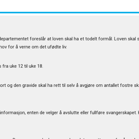
artementet foreslår at loven skal ha et todelt formål. Loven skal si
hov for å verne om det ufødte liv.
 fra uke 12 til uke 18.
t og den gravide skal ha rett til selv å avgjøre om antallet fostre sk
g informasjon, enten de velger å avslutte eller fullføre svangerskapet.