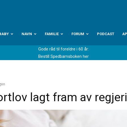
abyverden.no
BABY
NAVN
FAMILIE
FORUM
PODCAST
A
Gode råd til foreldre i 60 år:
Bestill Spedbarnsboken her
ngen
ortlov lagt fram av regje