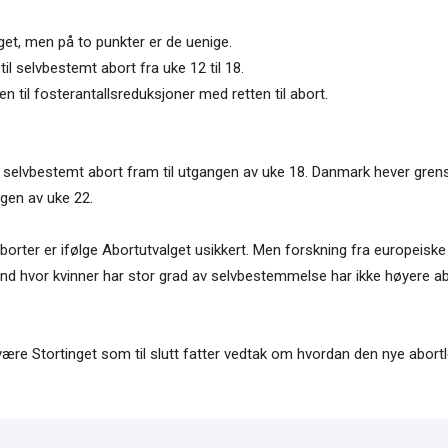
aget, men på to punkter er de uenige.
til selvbestemt abort fra uke 12 til 18.
ten til fosterantallsreduksjoner med retten til abort.
 selvbestemt abort fram til utgangen av uke 18. Danmark hever grens
ngen av uke 22.
e aborter er ifølge Abortutvalget usikkert. Men forskning fra europeis
and hvor kvinner har stor grad av selvbestemmelse har ikke høyere abo
il være Stortinget som til slutt fatter vedtak om hvordan den nye abo