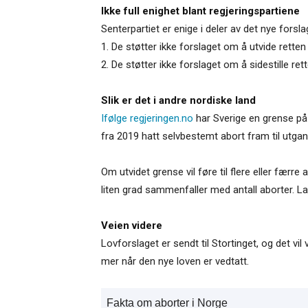
Ikke full enighet blant regjeringspartiene
Senterpartiet er enige i deler av det nye forsl
1. De støtter ikke forslaget om å utvide retten 
2. De støtter ikke forslaget om å sidestille ret
Slik er det i andre nordiske land
Ifølge regjeringen.no
har Sverige en grense på
fra 2019 hatt selvbestemt abort fram til utga
Om utvidet grense vil føre til flere eller færr
liten grad sammenfaller med antall aborter. L
Veien videre
Lovforslaget er sendt til Stortinget, og det v
mer når den nye loven er vedtatt.
Fakta om aborter i Norge