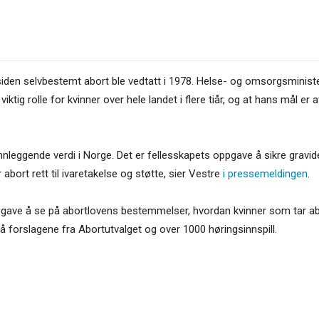
siden selvbestemt abort ble vedtatt i 1978. Helse- og omsorgsministe
iktig rolle for kvinner over hele landet i flere tiår, og at hans mål er
nleggende verdi i Norge. Det er fellesskapets oppgave å sikre gravide kv
 abort rett til ivaretakelse og støtte, sier Vestre
i pressemeldingen
.
ppgave å se på abortlovens bestemmelser, hvordan kvinner som tar abor
å forslagene fra Abortutvalget og over 1000 høringsinnspill.