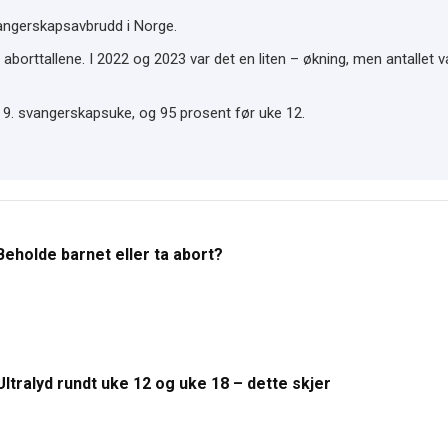
angerskapsavbrudd i Norge.
aborttallene. I 2022 og 2023 var det en liten – økning, men antallet v
ør 9. svangerskapsuke, og 95 prosent før uke 12.
Beholde barnet eller ta abort?
Ultralyd rundt uke 12 og uke 18 – dette skjer