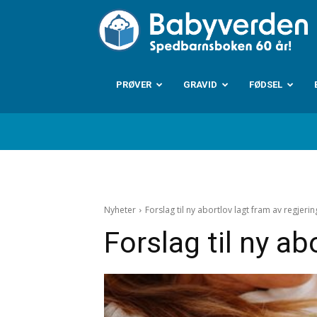
B
PRØVER
GRAVID
FØDSEL
Nyheter
Forslag til ny abortlov lagt fram av regjeri
Forslag til ny ab