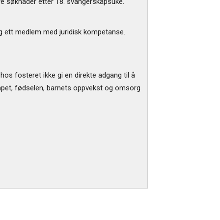
e søknader etter 18. svangerskapsuke.
og ett medlem med juridisk kompetanse.
os fosteret ikke gi en direkte adgang til å
skapet, fødselen, barnets oppvekst og omsorg