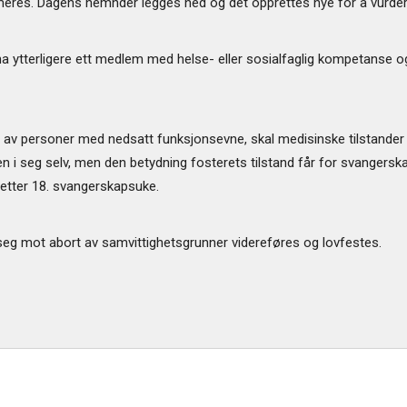
res. Dagens nemnder legges ned og det opprettes nye for å vurder
ha ytterligere ett medlem med helse- eller sosialfaglig kompetanse 
 av personer med nedsatt funksjonsevne, skal medisinske tilstander h
nden i seg selv, men den betydning fosterets tilstand får for svanger
 etter 18. svangerskapsuke.
e seg mot abort av samvittighetsgrunner videreføres og lovfestes.