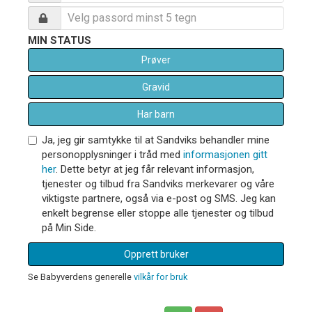
MIN STATUS
Prøver
Gravid
Har barn
Ja, jeg gir samtykke til at Sandviks behandler mine
personopplysninger i tråd med
informasjonen gitt
her
. Dette betyr at jeg får relevant informasjon,
tjenester og tilbud fra Sandviks merkevarer og våre
viktigste partnere, også via e-post og SMS. Jeg kan
enkelt begrense eller stoppe alle tjenester og tilbud
på Min Side.
Opprett bruker
Se Babyverdens generelle
vilkår for bruk