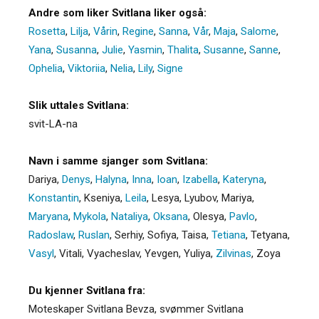
Andre som liker Svitlana liker også:
Rosetta
,
Lilja
,
Vårin
,
Regine
,
Sanna
,
Vår
,
Maja
,
Salome
,
Yana
,
Susanna
,
Julie
,
Yasmin
,
Thalita
,
Susanne
,
Sanne
,
Ophelia
,
Viktoriia
,
Nelia
,
Lily
,
Signe
Slik uttales Svitlana:
svit-LA-na
Navn i samme sjanger som Svitlana:
Dariya
,
Denys
,
Halyna
,
Inna
,
Ioan
,
Izabella
,
Kateryna
,
Konstantin
,
Kseniya
,
Leila
,
Lesya
,
Lyubov
,
Mariya
,
Maryana
,
Mykola
,
Nataliya
,
Oksana
,
Olesya
,
Pavlo
,
Radoslaw
,
Ruslan
,
Serhiy
,
Sofiya
,
Taisa
,
Tetiana
,
Tetyana
,
Vasyl
,
Vitali
,
Vyacheslav
,
Yevgen
,
Yuliya
,
Zilvinas
,
Zoya
Du kjenner Svitlana fra:
Moteskaper Svitlana Bevza, svømmer Svitlana