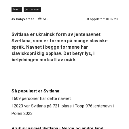
Navn
Jentenavn
Av
Babyverden
515
Sist oppdatert 10.02.23
Svitlana er ukrainsk form av jentenavnet
Svetlana, som er formen på mange slaviske
språk. Navnet i begge formene har
slaviskspråklig opphav. Det betyr lys, i
betydningen motsatt av mørk.
Så populært er Svitlana:
1609 personer har dette navnet.
I 2023 var Svitlana på 721. plass i Topp 976 jentenavn i
Polen 2023.
Bruk av navnet Svitlana i Norge og andre land: