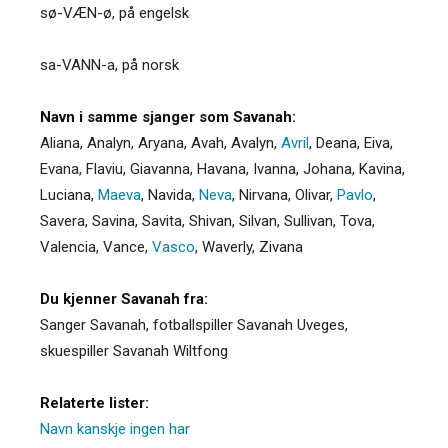
sø-VÆN-ø, på engelsk
sa-VANN-a, på norsk
Navn i samme sjanger som Savanah:
Aliana
,
Analyn
,
Aryana
,
Avah
,
Avalyn
,
Avril
,
Deana
,
Eiva
,
Evana
,
Flaviu
,
Giavanna
,
Havana
,
Ivanna
,
Johana
,
Kavina
,
Luciana
,
Maeva
,
Navida
,
Neva
,
Nirvana
,
Olivar
,
Pavlo
,
Savera
,
Savina
,
Savita
,
Shivan
,
Silvan
,
Sullivan
,
Tova
,
Valencia
,
Vance
,
Vasco
,
Waverly
,
Zivana
Du kjenner Savanah fra:
Sanger Savanah, fotballspiller Savanah Uveges,
skuespiller Savanah Wiltfong
Relaterte lister:
Navn kanskje ingen har