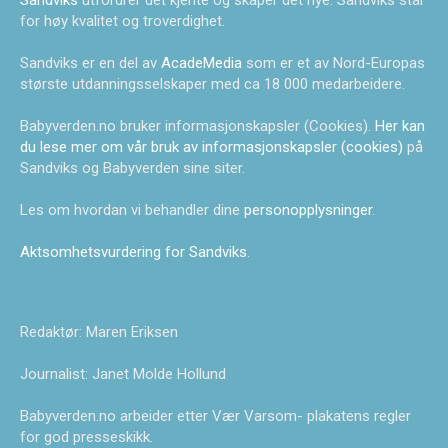
Sandviks
utfordrer det kjente og skaper det nye. Sandviks står
for høy kvalitet og troverdighet.
Sandviks er en del av
AcadeMedia
som er et av Nord-Europas
største utdanningsselskaper med ca 18 000 medarbeidere.
Babyverden.no bruker informasjonskapsler (Cookies).
Her kan
du lese mer om vår bruk av informasjonskapsler (cookies)
på
Sandviks og Babyverden sine siter.
Les om hvordan vi behandler dine
personopplysninger
.
Aktsomhetsvurdering for Sandviks
.
Redaktør: Maren Eriksen
Journalist: Janet Molde Hollund
Babyverden.no arbeider etter Vær Varsom- plakatens regler
for god presseskikk.