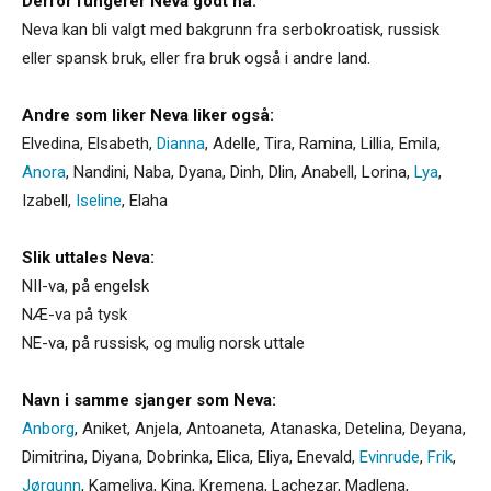
Derfor fungerer Neva godt nå:
Neva kan bli valgt med bakgrunn fra serbokroatisk, russisk
eller spansk bruk, eller fra bruk også i andre land.
Andre som liker Neva liker også:
Elvedina
,
Elsabeth
,
Dianna
,
Adelle
,
Tira
,
Ramina
,
Lillia
,
Emila
,
Anora
,
Nandini
,
Naba
,
Dyana
,
Dinh
,
Dlin
,
Anabell
,
Lorina
,
Lya
,
Izabell
,
Iseline
,
Elaha
Slik uttales Neva:
NII-va, på engelsk
NÆ-va på tysk
NE-va, på russisk, og mulig norsk uttale
Navn i samme sjanger som Neva:
Anborg
,
Aniket
,
Anjela
,
Antoaneta
,
Atanaska
,
Detelina
,
Deyana
,
Dimitrina
,
Diyana
,
Dobrinka
,
Elica
,
Eliya
,
Enevald
,
Evinrude
,
Frik
,
Jørgunn
,
Kameliya
,
Kina
,
Kremena
,
Lachezar
,
Madlena
,