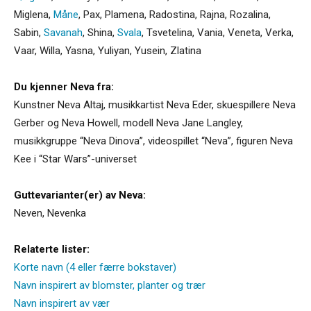
Miglena
,
Måne
,
Pax
,
Plamena
,
Radostina
,
Rajna
,
Rozalina
,
Sabin
,
Savanah
,
Shina
,
Svala
,
Tsvetelina
,
Vania
,
Veneta
,
Verka
,
Vaar
,
Willa
,
Yasna
,
Yuliyan
,
Yusein
,
Zlatina
Du kjenner Neva fra:
Kunstner Neva Altaj, musikkartist Neva Eder, skuespillere Neva
Gerber og Neva Howell, modell Neva Jane Langley,
musikkgruppe “Neva Dinova”, videospillet “Neva”, figuren Neva
Kee i “Star Wars”-universet
Guttevarianter(er) av Neva:
Neven
,
Nevenka
Relaterte lister:
Korte navn (4 eller færre bokstaver)
Navn inspirert av blomster, planter og trær
Navn inspirert av vær