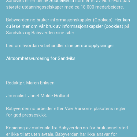
Sandviks er en del av
AcadeMedia
som er et av Nord-Europas
største utdanningsselskaper med ca 18 000 medarbeidere.
Babyverden.no bruker informasjonskapsler (Cookies).
Her kan
du lese mer om vår bruk av informasjonskapsler (cookies)
på
Sandviks og Babyverden sine siter.
Les om hvordan vi behandler dine
personopplysninger
.
Aktsomhetsvurdering for Sandviks
.
Redaktør: Maren Eriksen
Journalist: Janet Molde Hollund
Babyverden.no arbeider etter Vær Varsom- plakatens regler
for god presseskikk.
Kopiering av materiale fra Babyverden.no for bruk annet sted
er ikke tillatt uten avtale. Babyverden har ikke ansvar for