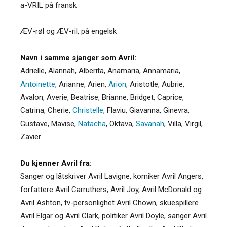
a-VRIL på fransk
ÆV-røl og ÆV-ril, på engelsk
Navn i samme sjanger som Avril:
Adrielle
,
Alannah
,
Alberita
,
Anamaria
,
Annamaria
,
Antoinette
,
Arianne
,
Arien
,
Arion
,
Aristotle
,
Aubrie
,
Avalon
,
Averie
,
Beatrise
,
Brianne
,
Bridget
,
Caprice
,
Catrina
,
Cherie
,
Christelle
,
Flaviu
,
Giavanna
,
Ginevra
,
Gustave
,
Mavise
,
Natacha
,
Oktava
,
Savanah
,
Villa
,
Virgil
,
Zavier
Du kjenner Avril fra:
Sanger og låtskriver Avril Lavigne, komiker Avril Angers,
forfattere Avril Carruthers, Avril Joy, Avril McDonald og
Avril Ashton, tv-personlighet Avril Chown, skuespillere
Avril Elgar og Avril Clark, politiker Avril Doyle, sanger Avril