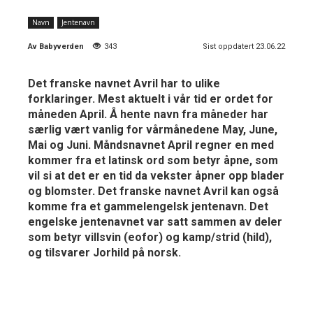
Navn
Jentenavn
Av
Babyverden
343
Sist oppdatert 23.06.22
Det franske navnet Avril har to ulike
forklaringer. Mest aktuelt i vår tid er ordet for
måneden April. Å hente navn fra måneder har
særlig vært vanlig for vårmånedene May, June,
Mai og Juni. Måndsnavnet April regner en med
kommer fra et latinsk ord som betyr åpne, som
vil si at det er en tid da vekster åpner opp blader
og blomster. Det franske navnet Avril kan også
komme fra et gammelengelsk jentenavn. Det
engelske jentenavnet var satt sammen av deler
som betyr villsvin (eofor) og kamp/strid (hild),
og tilsvarer Jorhild på norsk.