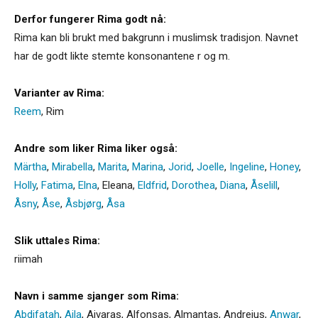
Derfor fungerer Rima godt nå:
Rima kan bli brukt med bakgrunn i muslimsk tradisjon. Navnet
har de godt likte stemte konsonantene r og m.
Varianter av Rima:
Reem
,
Rim
Andre som liker Rima liker også:
Märtha
,
Mirabella
,
Marita
,
Marina
,
Jorid
,
Joelle
,
Ingeline
,
Honey
,
Holly
,
Fatima
,
Elna
,
Eleana
,
Eldfrid
,
Dorothea
,
Diana
,
Åselill
,
Åsny
,
Åse
,
Åsbjørg
,
Åsa
Slik uttales Rima:
riimah
Navn i samme sjanger som Rima:
Abdifatah
,
Aila
,
Aivaras
,
Alfonsas
,
Almantas
,
Andrejus
,
Anwar
,