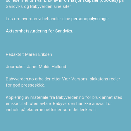
du lese mer om vår bruk av informasjonskapsler (cookies)
på
Sandviks og Babyverden sine siter.
Les om hvordan vi behandler dine
personopplysninger
.
Aktsomhetsvurdering for Sandviks
.
Redaktør: Maren Eriksen
Journalist: Janet Molde Hollund
Babyverden.no arbeider etter Vær Varsom- plakatens regler
for god presseskikk.
Kopiering av materiale fra Babyverden.no for bruk annet sted
er ikke tillatt uten avtale. Babyverden har ikke ansvar for
innhold på eksterne nettsider som det lenkes til.