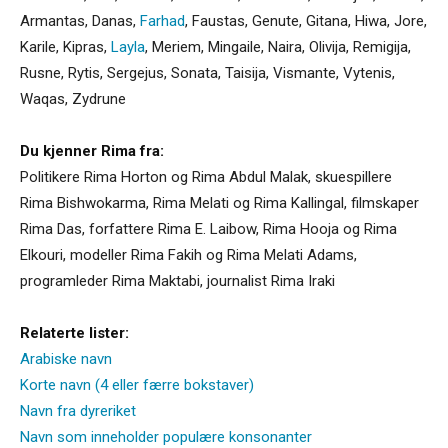
Armantas
,
Danas
,
Farhad
,
Faustas
,
Genute
,
Gitana
,
Hiwa
,
Jore
,
Karile
,
Kipras
,
Layla
,
Meriem
,
Mingaile
,
Naira
,
Olivija
,
Remigija
,
Rusne
,
Rytis
,
Sergejus
,
Sonata
,
Taisija
,
Vismante
,
Vytenis
,
Waqas
,
Zydrune
Du kjenner Rima fra:
Politikere Rima Horton og Rima Abdul Malak, skuespillere
Rima Bishwokarma, Rima Melati og Rima Kallingal, filmskaper
Rima Das, forfattere Rima E. Laibow, Rima Hooja og Rima
Elkouri, modeller Rima Fakih og Rima Melati Adams,
programleder Rima Maktabi, journalist Rima Iraki
Relaterte lister:
Arabiske navn
Korte navn (4 eller færre bokstaver)
Navn fra dyreriket
Navn som inneholder populære konsonanter