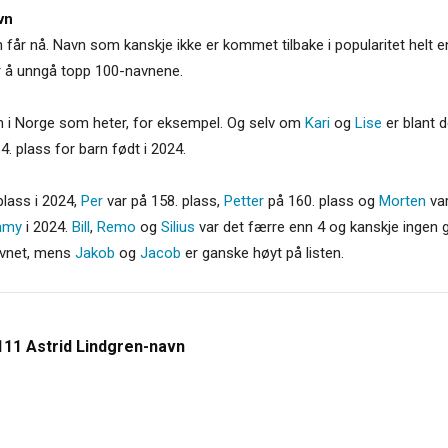
vn
år nå. Navn som kanskje ikke er kommet tilbake i popularitet helt enda
r å unngå topp 100-navnene.
n i Norge som heter, for eksempel. Og selv om
Kari
og
Lise
er blant 
4. plass for barn født i 2024.
plass i 2024,
Per
var på 158. plass,
Petter
på 160. plass og
Morten
var
mmy
i 2024.
Bill
,
Remo
og
Silius
var det færre enn 4 og kanskje ingen g
navnet, mens
Jakob
og
Jacob
er ganske høyt på listen.
111 Astrid Lindgren-navn