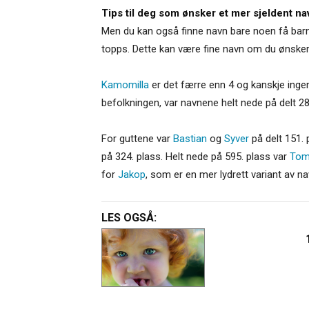
Tips til deg som ønsker et mer sjeldent na
Men du kan også finne navn bare noen få barn f
topps. Dette kan være fine navn om du ønske
Kamomilla
er det færre enn 4 og kanskje inge
befolkningen, var navnene helt nede på delt 28
For guttene var
Bastian
og
Syver
på delt 151. 
på 324. plass. Helt nede på 595. plass var
To
for
Jakop
, som er en mer lydrett variant av 
LES OGSÅ: