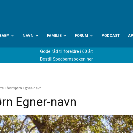
abyverden.no
BABY
NAVN
FAMILIE
FORUM
PODCAST
A
Gode råd til foreldre i 60 år:
Bestill Spedbarnsboken her
otte Thorbjørn Egner-navn
ørn Egner-navn