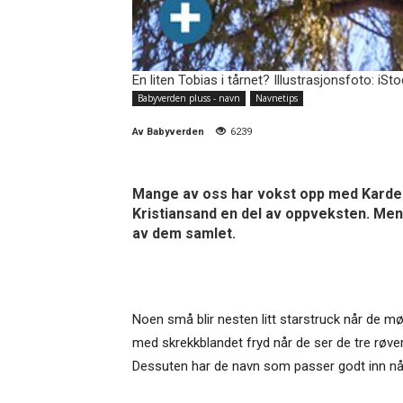
En liten Tobias i tårnet? Illustrasjonsfoto: iSt
Babyverden pluss - navn
Navnetips
Av
Babyverden
6239
Mange av oss har vokst opp med Karde
Kristiansand en del av oppveksten. Men 
av dem samlet.
Noen små blir nesten litt starstruck når de m
med skrekkblandet fryd når de ser de tre røve
Dessuten har de navn som passer godt inn nå 