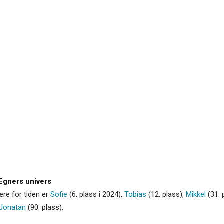
Egners univers
re for tiden er
Sofie
(6. plass i 2024),
Tobias
(12. plass),
Mikkel
(31. 
Jonatan
(90. plass).