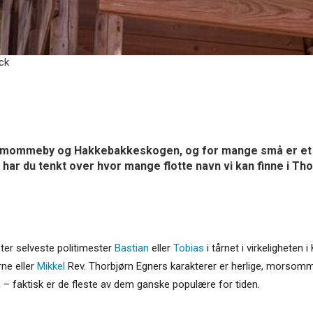
ock
mommeby og Hakkebakkeskogen, og for mange små er et bes
har du tenkt over hvor mange flotte navn vi kan finne i Th
øter selveste politimester
Bastian
eller
Tobias
i tårnet i virkeligheten
rne eller
Mikkel
Rev. Thorbjørn Egners karakterer er herlige, morsomm
– faktisk er de fleste av dem ganske populære for tiden.