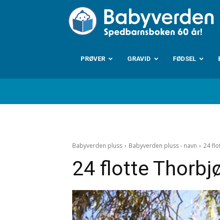
B
PRØVER
GRAVID
FØDSEL
Babyverden pluss
Babyverden pluss - navn
24 fl
24 flotte Thorbj