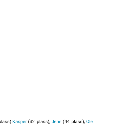
plass)
Kasper
(32. plass),
Jens
(44. plass),
Ole