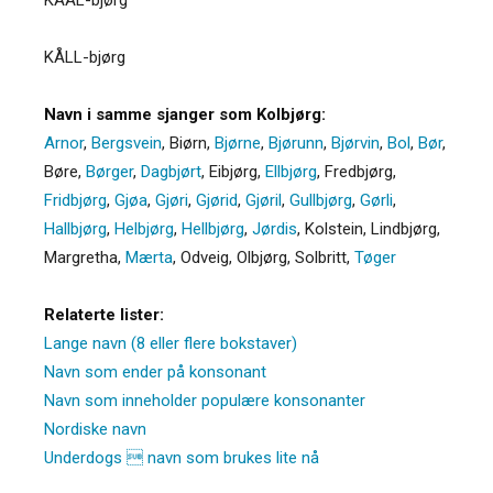
KÅLL-bjørg
Navn i samme sjanger som Kolbjørg:
Arnor
,
Bergsvein
,
Biørn
,
Bjørne
,
Bjørunn
,
Bjørvin
,
Bol
,
Bør
,
Børe
,
Børger
,
Dagbjørt
,
Eibjørg
,
Ellbjørg
,
Fredbjørg
,
Fridbjørg
,
Gjøa
,
Gjøri
,
Gjørid
,
Gjøril
,
Gullbjørg
,
Gørli
,
Hallbjørg
,
Helbjørg
,
Hellbjørg
,
Jørdis
,
Kolstein
,
Lindbjørg
,
Margretha
,
Mærta
,
Odveig
,
Olbjørg
,
Solbritt
,
Tøger
Relaterte lister:
Lange navn (8 eller flere bokstaver)
Navn som ender på konsonant
Navn som inneholder populære konsonanter
Nordiske navn
Underdogs  navn som brukes lite nå