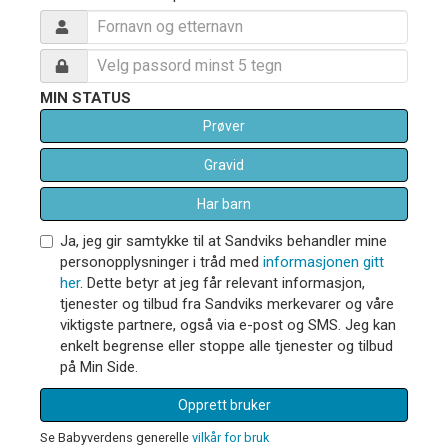
MIN STATUS
Prøver
Gravid
Har barn
Ja, jeg gir samtykke til at Sandviks behandler mine
personopplysninger i tråd med
informasjonen gitt
her
. Dette betyr at jeg får relevant informasjon,
tjenester og tilbud fra Sandviks merkevarer og våre
viktigste partnere, også via e-post og SMS. Jeg kan
enkelt begrense eller stoppe alle tjenester og tilbud
på Min Side.
Opprett bruker
Se Babyverdens generelle
vilkår for bruk