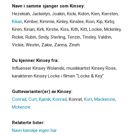
Navn i samme sjanger som Kinsey:
Hezekiah
,
Jackielyn
,
Joakin
,
Kicki
,
Kidon
,
Kien
,
Kiersten
,
Kilian
,
Kimber
,
Kimmie
,
Kinley
,
Kinslee
,
Kion
,
Kip
,
Kirby
,
Kiren
,
Kirian
,
Kirk
,
Kirstie
,
Kiss
,
Kith
,
Kitt
,
Lockie
,
Mckinley
,
Rickie
,
Rubin
,
Sindy
,
Sterling
,
Tenzin
,
Tinsley
,
Valdrin
,
Vickie
,
Westin
,
Zakie
,
Zarina
,
Zineh
Du kjenner Kinsey fra:
Influenser Kinsey Wolanski, musikkartist Kinsey Rose,
karakteren Kinsey Locke i filmen “Locke & Key”
Guttevarianter(er) av Kinsey:
Conrad
,
Curt
,
Kjønik
,
Konrad
,
Konrat
,
Kurt
,
Mackenzie
,
Mckenzie
Relaterte lister:
Navn kanskje ingen har