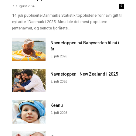
7. august 2026
0
14. juli publiserte Danmarks Statistik topplistene for navn gitt til
nyfødte i Danmark i 2025. Alma ble det mest populære
jentenavnet, og sendte fjorårets...
Navnetoppen på Babyverden til nå i
år
3. juli 2026
Navnetoppen i New Zealand i 2025
2. juli 2026
Keanu
2. juli 2026