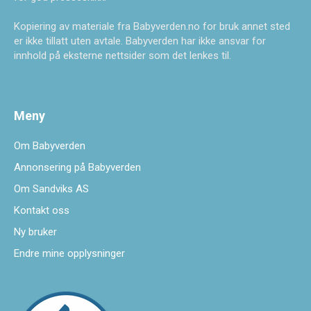
Kopiering av materiale fra Babyverden.no for bruk annet sted
er ikke tillatt uten avtale. Babyverden har ikke ansvar for
innhold på eksterne nettsider som det lenkes til.
Meny
Om Babyverden
Annonsering på Babyverden
Om Sandviks AS
Kontakt oss
Ny bruker
Endre mine opplysninger