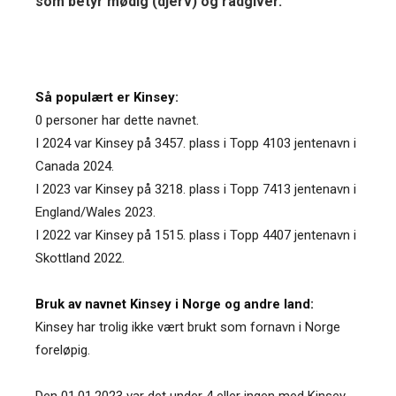
som betyr mødig (djerv) og rådgiver.
Så populært er Kinsey:
0 personer har dette navnet.
I 2024 var Kinsey på 3457. plass i Topp 4103 jentenavn i
Canada 2024.
I 2023 var Kinsey på 3218. plass i Topp 7413 jentenavn i
England/Wales 2023.
I 2022 var Kinsey på 1515. plass i Topp 4407 jentenavn i
Skottland 2022.
Bruk av navnet Kinsey i Norge og andre land:
Kinsey har trolig ikke vært brukt som fornavn i Norge
foreløpig.
Den 01.01.2023 var det under 4 eller ingen med Kinsey