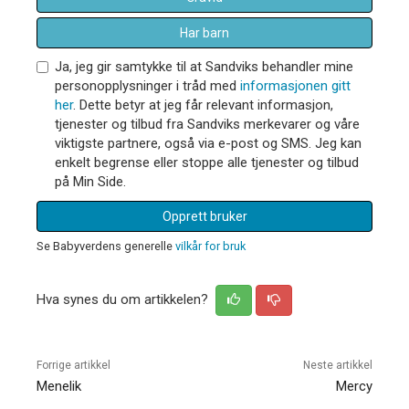
Har barn
Ja, jeg gir samtykke til at Sandviks behandler mine
personopplysninger i tråd med
informasjonen gitt
her
. Dette betyr at jeg får relevant informasjon,
tjenester og tilbud fra Sandviks merkevarer og våre
viktigste partnere, også via e-post og SMS. Jeg kan
enkelt begrense eller stoppe alle tjenester og tilbud
på Min Side.
Opprett bruker
Se Babyverdens generelle
vilkår for bruk
Hva synes du om artikkelen?
Forrige artikkel
Neste artikkel
Menelik
Mercy