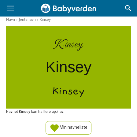
Navn
Jentenavn
Kinsey
Kinsey
Kinsey
Kinsey
Navnet Kinsey kan ha flere opphav.
Min navneliste