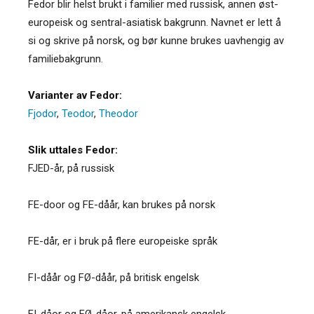
Fedor blir helst brukt i familier med russisk, annen øst-
europeisk og sentral-asiatisk bakgrunn. Navnet er lett å
si og skrive på norsk, og bør kunne brukes uavhengig av
familiebakgrunn.
Varianter av Fedor:
Fjodor
,
Teodor
,
Theodor
Slik uttales Fedor:
FJED-år, på russisk
FE-door og FE-dåår, kan brukes på norsk
FE-dår, er i bruk på flere europeiske språk
FI-dåår og FØ-dåår, på britisk engelsk
FI-dåor og FØ-dåor, på amerikansk engelsk