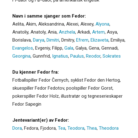
Navn i samme sjanger som Fedor:
Aelita
,
Akim
,
Aleksandrina
,
Alexei
,
Alexey
,
Alyona
,
Anatoliy
,
Anatoly
,
Ania
,
Anzhela
,
Arkadi
,
Artem
,
Asya
,
Borislava
,
Darya
,
Dimitri
,
Dmitry
,
Efrem
,
Elizaveta
,
Emiliya
,
Evangelos
,
Evgeniy
,
Filipp
,
Gala
,
Galya
,
Gena
,
Gennadi
,
Georgina
,
Gunnfrid
,
Ignatius
,
Paulus
,
Reodor
,
Sokrates
Du kjenner Fedor fra:
Fotballspiller Fedor Černych, syklist Fedor den Hertog,
skuespiller Fedor Fedotov, poolspiller Fedor Gorst,
pokerspiller Fedor Holz, illustratør og tegneserieskaper
Fedor Sapegin
Jentevariant(er) av Fedor:
Dora
,
Fedora
,
Fjodora
,
Tea
,
Teodora
,
Thea
,
Theodora