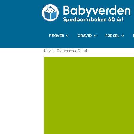
B
PRØVER
GRAVID
FØDSEL
Navn
Guttenavn
Daud