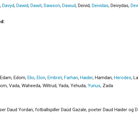
,
Davyd
,
Dawid
,
Dawit
,
Dawson
,
Dawud
,
Deivid
,
Deividas
,
Deivydas
,
De
d:
Edam
,
Edom
,
Elio
,
Elon
,
Embret
,
Farhan
,
Haider
,
Hamdan
,
Herodes
,
L
dom
,
Vada
,
Waheeda
,
Wiltrud
,
Yada
,
Yehuda
,
Yunus
,
Zada
okser Daud Yordan, fotballspiller Daúd Gazale, poeter Daud Haider og