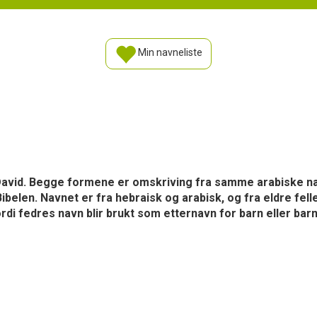
Min navneliste
avid. Begge formene er omskriving fra samme arabiske na
ibelen. Navnet er fra hebraisk og arabisk, og fra eldre fell
ordi fedres navn blir brukt som etternavn for barn eller b