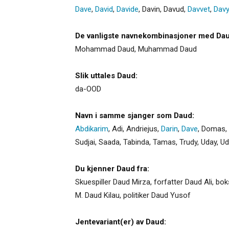
Dave
,
David
,
Davide
,
Davin
,
Davud
,
Davvet
,
Davy
De vanligste navnekombinasjoner med Dau
Mohammad Daud, Muhammad Daud
Slik uttales Daud:
da-OOD
Navn i samme sjanger som Daud:
Abdikarim
,
Adi
,
Andriejus
,
Darin
,
Dave
,
Domas
,
Sudjai
,
Saada
,
Tabinda
,
Tamas
,
Trudy
,
Uday
,
U
Du kjenner Daud fra:
Skuespiller Daud Mirza, forfatter Daud Ali, b
M. Daud Kilau, politiker Daud Yusof
Jentevariant(er) av Daud: