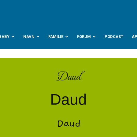
abyverden.no
BABY
NAVN
FAMILIE
FORUM
PODCAST
A
Daud
Daud
Daud