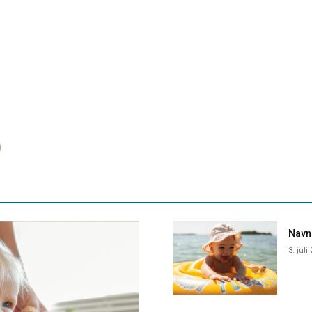
Navne
3. juli