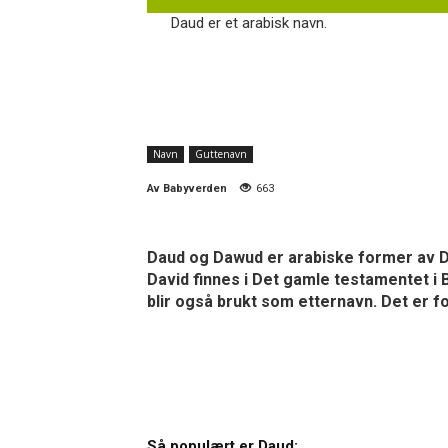
Daud er et arabisk navn.
Navn
Guttenavn
Av
Babyverden
663
Daud og Dawud er arabiske former av D
David finnes i Det gamle testamentet i B
blir også brukt som etternavn. Det er f
Så populært er Daud: