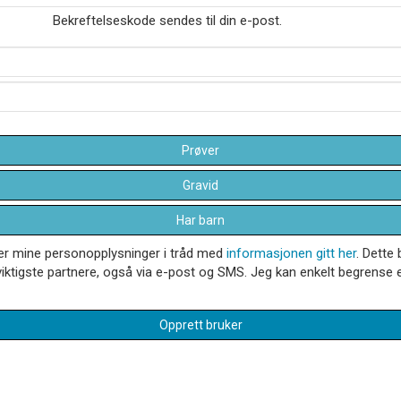
Bekreftelseskode sendes til din e-post.
Prøver
Gravid
Har barn
dler mine personopplysninger i tråd med
informasjonen gitt her
. Dette 
iktigste partnere, også via e-post og SMS. Jeg kan enkelt begrense el
Opprett bruker