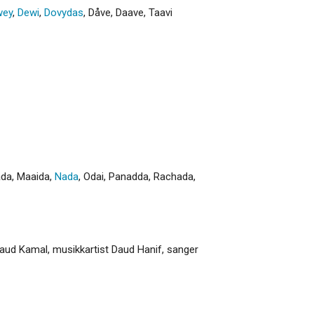
wey
,
Dewi
,
Dovydas
,
Dåve
,
Daave
,
Taavi
ada
,
Maaida
,
Nada
,
Odai
,
Panadda
,
Rachada
,
 Daud Kamal, musikkartist Daud Hanif, sanger