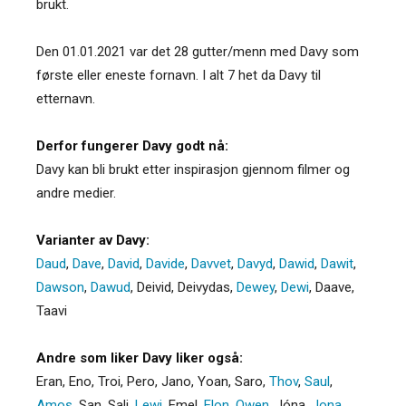
brukt.
Den 01.01.2021 var det 28 gutter/menn med Davy som
første eller eneste fornavn. I alt 7 het da Davy til
etternavn.
Derfor fungerer Davy godt nå:
Davy kan bli brukt etter inspirasjon gjennom filmer og
andre medier.
Varianter av Davy:
Daud
,
Dave
,
David
,
Davide
,
Davvet
,
Davyd
,
Dawid
,
Dawit
,
Dawson
,
Dawud
,
Deivid
,
Deivydas
,
Dewey
,
Dewi
,
Daave
,
Taavi
Andre som liker Davy liker også:
Eran
,
Eno
,
Troi
,
Pero
,
Jano
,
Yoan
,
Saro
,
Thov
,
Saul
,
Amos
,
San
,
Sali
,
Lewi
,
Emel
,
Elon
,
Owen
,
Jóna
,
Jona
,