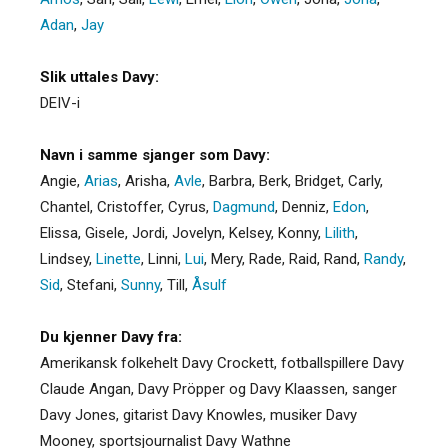
Adan
,
Jay
Slik uttales Davy:
DEIV-i
Navn i samme sjanger som Davy:
Angie
,
Arias
,
Arisha
,
Avle
,
Barbra
,
Berk
,
Bridget
,
Carly
,
Chantel
,
Cristoffer
,
Cyrus
,
Dagmund
,
Denniz
,
Edon
,
Elissa
,
Gisele
,
Jordi
,
Jovelyn
,
Kelsey
,
Konny
,
Lilith
,
Lindsey
,
Linette
,
Linni
,
Lui
,
Mery
,
Rade
,
Raid
,
Rand
,
Randy
,
Sid
,
Stefani
,
Sunny
,
Till
,
Åsulf
Du kjenner Davy fra:
Amerikansk folkehelt Davy Crockett, fotballspillere Davy
Claude Angan, Davy Pröpper og Davy Klaassen, sanger
Davy Jones, gitarist Davy Knowles, musiker Davy
Mooney, sportsjournalist Davy Wathne