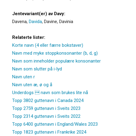
Jentevariant(er) av Davy:
Davena
,
Davida
,
Davine
,
Davinia
Relaterte lister:
Korte navn (4 eller færre bokstaver)
Navn med myke stoppkonsonanter (b, d, g)
Navn som inneholder populære konsonanter
Navn som slutter på i-lyd
Navn uten r
Navn uten æ, ø og å
Underdogs  navn som brukes lite nå
Topp 3802 guttenavn i Canada 2024
Topp 2759 guttenavn i Sveits 2023
Topp 2314 guttenavn i Sveits 2022
Topp 6400 guttenavn i England/Wales 2023
Topp 1823 guttenavn i Frankrike 2024