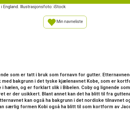
i England. Illustrasjonsfoto: iStock
Min navneliste
nde som er tatt i bruk som fornavn for gutter. Etternavnen
ansk med bakgrunn i det tyske kjælenavnet Kobe, som er kortf
i hælen, og er forklart slik i Bibelen. Coby og lignende som e
 er der usikkert. Blant annet kan det ha blitt til fra gutt
 etternavnet kan også ha bakgrunn i det nordiske tilnavnet o
kan særlig formen Kobi også ha blitt til som kortform av Ja