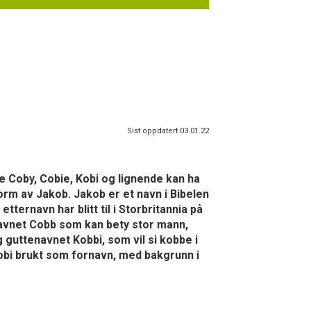
Sist oppdatert 03.01.22
e Coby, Cobie, Kobi og lignende kan ha
orm av Jakob. Jakob er et navn i Bibelen
tternavn har blitt til i Storbritannia på
enavnet Cobb som kan bety stor mann,
g guttenavnet Kobbi, som vil si kobbe i
cobi brukt som fornavn, med bakgrunn i