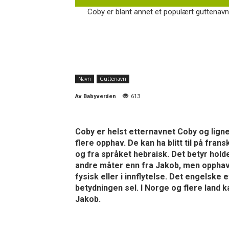
Coby er blant annet et populært guttenavn 
Navn
Guttenavn
Av
Babyverden
613
Coby er helst etternavnet Coby og ligne
flere opphav. De kan ha blitt til på fr
og fra språket hebraisk. Det betyr holde 
andre måter enn fra Jakob, men opphavet
fysisk eller i innflytelse. Det engelske
betydningen sel. I Norge og flere land 
Jakob.