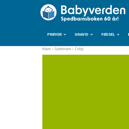
B
PRØVER
GRAVID
FØDSEL
Navn
Guttenavn
Coby