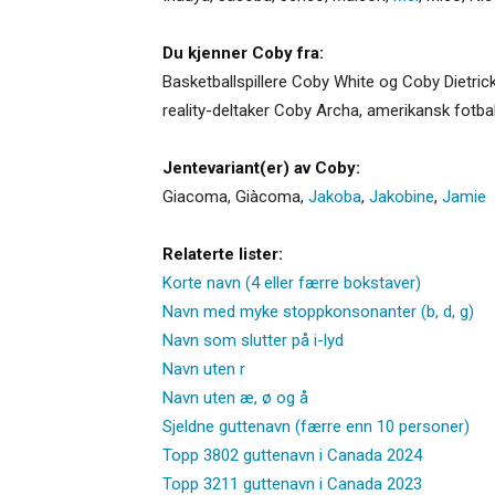
Du kjenner Coby fra:
Basketballspillere Coby White og Coby Dietri
reality-deltaker Coby Archa, amerikansk fotbal
Jentevariant(er) av Coby:
Giacoma
,
Giàcoma
,
Jakoba
,
Jakobine
,
Jamie
Relaterte lister:
Korte navn (4 eller færre bokstaver)
Navn med myke stoppkonsonanter (b, d, g)
Navn som slutter på i-lyd
Navn uten r
Navn uten æ, ø og å
Sjeldne guttenavn (færre enn 10 personer)
Topp 3802 guttenavn i Canada 2024
Topp 3211 guttenavn i Canada 2023