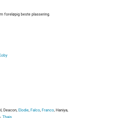
m foreløpig beste plassering.
Koby
l
,
Deacon
,
Elodie
,
Falco
,
Franco
,
Haniya
,
o
,
Thais