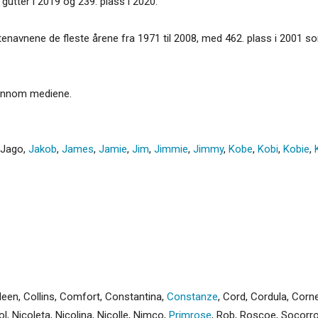
gutter i 2019 og 239. plass i 2020.
enavnene de fleste årene fra 1971 til 2008, med 462. plass i 2001 so
gjennom mediene.
Jago
,
Jakob
,
James
,
Jamie
,
Jim
,
Jimmie
,
Jimmy
,
Kobe
,
Kobi
,
Kobie
,
leen
,
Collins
,
Comfort
,
Constantina
,
Constanze
,
Cord
,
Cordula
,
Corne
ol
,
Nicoleta
,
Nicolina
,
Nicolle
,
Nimco
,
Primrose
,
Rob
,
Roscoe
,
Socorr