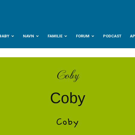
abyverden.no
BABY
NAVN
FAMILIE
FORUM
PODCAST
A
Coby
Coby
Coby