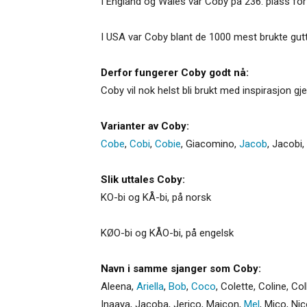
I England og Wales var Coby på 236. plass for 
I USA var Coby blant de 1000 mest brukte gutt
Derfor fungerer Coby godt nå:
Coby vil nok helst bli brukt med inspirasjon 
Varianter av Coby:
Cobe
,
Cobi
,
Cobie
,
Giacomino
,
Jacob
,
Jacobi
,
Slik uttales Coby:
KO-bi og KÅ-bi, på norsk
KØO-bi og KÅO-bi, på engelsk
Navn i samme sjanger som Coby:
Aleena
,
Ariella
,
Bob
,
Coco
,
Colette
,
Coline
,
Col
Inaaya
,
Jacoba
,
Jerico
,
Maicon
,
Mel
,
Mico
,
Nic