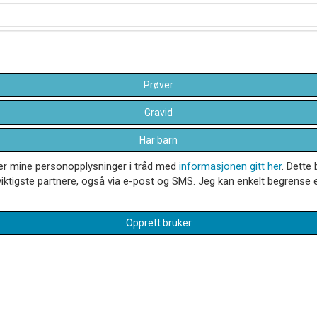
Prøver
Gravid
Har barn
dler mine personopplysninger i tråd med
informasjonen gitt her
. Dette 
iktigste partnere, også via e-post og SMS. Jeg kan enkelt begrense el
Opprett bruker