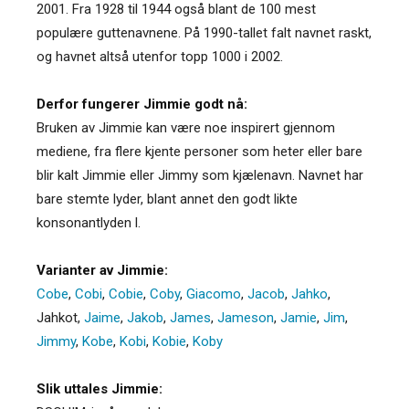
2001. Fra 1928 til 1944 også blant de 100 mest
populære guttenavnene. På 1990-tallet falt navnet raskt,
og havnet altså utenfor topp 1000 i 2002.
Derfor fungerer Jimmie godt nå:
Bruken av Jimmie kan være noe inspirert gjennom
mediene, fra flere kjente personer som heter eller bare
blir kalt Jimmie eller Jimmy som kjælenavn. Navnet har
bare stemte lyder, blant annet den godt likte
konsonantlyden l.
Varianter av Jimmie:
Cobe
,
Cobi
,
Cobie
,
Coby
,
Giacomo
,
Jacob
,
Jahko
,
Jahkot
,
Jaime
,
Jakob
,
James
,
Jameson
,
Jamie
,
Jim
,
Jimmy
,
Kobe
,
Kobi
,
Kobie
,
Koby
Slik uttales Jimmie: