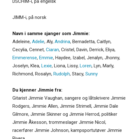
DSCHIM-i, på engelsk
JIMM-i, på norsk
Navn i samme sjanger som Jimmie:
Adeleine
,
Adelie
,
Aly
,
Andrina
,
Bernadetta
,
Caitlyn
,
Cecylia
,
Cennet
,
Ciaran
,
Cristel
,
Davin
,
Derrick
,
Eliya
,
Emmerense
,
Emmie
,
Haydee
,
Izabel
,
Jenalyn
,
Jhonny
,
Joselyn
,
Klea
,
Lexie
,
Liona
,
Lissy
,
Loren
,
Lyn
,
Marly
,
Richmond
,
Rosalyn
,
Rudolph
,
Stacy
,
Sunny
Du kjenner Jimmie fra:
Gitarist Jimmie Vaughan, sangere og låtskrivere Jimmie
Rodgers, Jimmie Allen, Jimmie Strimell, Jimmie Dale
Gilmore, Jimmie Skinner og Jimmie Herrod, politiker
Jimmie Åkesson, trommeslager Jimmie Nicol,
racerfører Jimmie Johnson, kampsportutøver Jimmie
Rivera