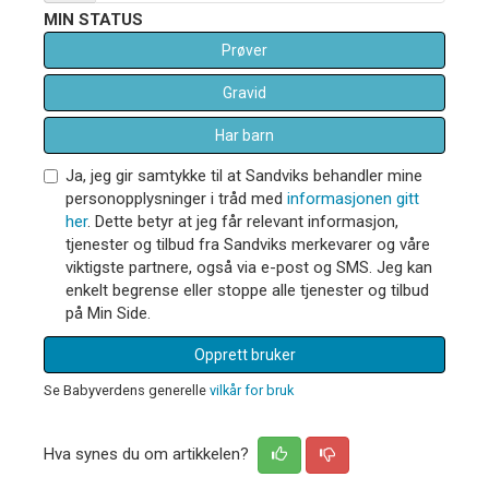
MIN STATUS
Prøver
Gravid
Har barn
Ja, jeg gir samtykke til at Sandviks behandler mine
personopplysninger i tråd med
informasjonen gitt
her
. Dette betyr at jeg får relevant informasjon,
tjenester og tilbud fra Sandviks merkevarer og våre
viktigste partnere, også via e-post og SMS. Jeg kan
enkelt begrense eller stoppe alle tjenester og tilbud
på Min Side.
Opprett bruker
Se Babyverdens generelle
vilkår for bruk
Hva synes du om artikkelen?