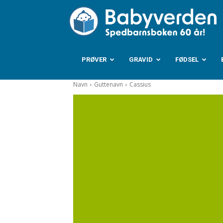
B
PRØVER
GRAVID
FØDSEL
Navn
Guttenavn
Cassius