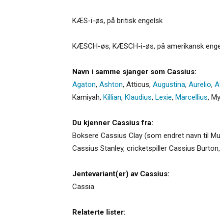
KÆS-i-øs, på britisk engelsk
KÆSCH-øs, KÆSCH-i-øs, på amerikansk enge
Navn i samme sjanger som Cassius:
Agaton
,
Ashton
,
Atticus
,
Augustina
,
Aurelio
,
A
Kamiyah
,
Killian
,
Klaudius
,
Lexie
,
Marcellius
,
My
Du kjenner Cassius fra:
Boksere Cassius Clay (som endret navn til Mu
Cassius Stanley, cricketspiller Cassius Burton
Jentevariant(er) av Cassius:
Cassia
Relaterte lister: