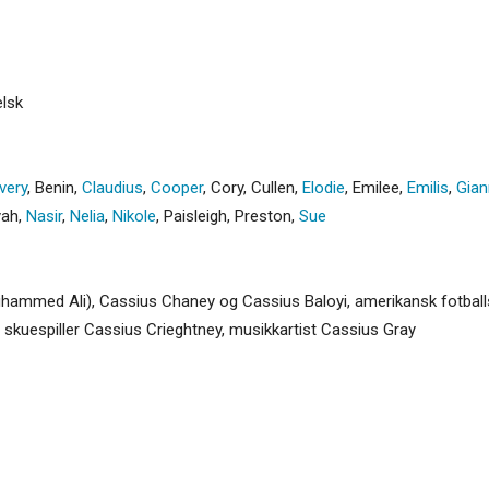
lsk
very
,
Benin
,
Claudius
,
Cooper
,
Cory
,
Cullen
,
Elodie
,
Emilee
,
Emilis
,
Gian
ah
,
Nasir
,
Nelia
,
Nikole
,
Paisleigh
,
Preston
,
Sue
hammed Ali), Cassius Chaney og Cassius Baloyi, amerikansk fotballsp
, skuespiller Cassius Crieghtney, musikkartist Cassius Gray