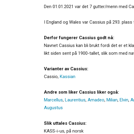
Den 01.01.2021 var det 7 gutter/menn med Cas
I England og Wales var Cassius på 293. plass f
Derfor fungerer Cassius godt nå:
Navnet Cassius kan bli brukt fordi det er et k
likt siden sent på 1900-tallet, slik som med 
Varianter av Cassius:
Cassio
,
Kassian
Andre som liker Cassius liker også:
Marcellus
,
Laurentius
,
Amadeo
,
Milian
,
Elvin
,
A
Augustus
Slik uttales Cassius:
KASS-i-us, på norsk