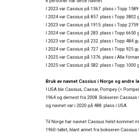
6 personer har dette navnet.
I 2023 var Cassius på 1367. plass i Topp 1589 
I 2024 var Cassius på 857. plass i Topp 3802 
I 2023 var Cassius på 1915. plass i Topp 2759 
I 2024 var Cassius på 283. plass i Topp 6650 
I 2023 var Cassius på 232. plass i Topp 484 g
I 2024 var Cassius på 727. plass i Topp 925 gu
I 2025 var Cassius på 1376. plass i Alla förna
I 2025 var Cassius på 582. plass i Topp 1000 
Bruk av navnet Cassius i Norge og andre l
I USA ble Cassius, Caesar, Pompey (= Pompei) 
1964 og dernest fra 2008. Bokseren Cassiuis 
og navnet var i 2020 på 488. plass i USA.
Til Norge har navnet Cassius helst kommet med
1960-tallet, blant annet fra bokseren Cassius