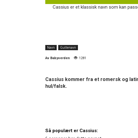
Cassius er et klassisk navn som kan passe 
Navn
Guttenavn
Av
Babyverden
1281
Cassius kommer fra et romersk og latin
hul/falsk.
Så populært er Cassius: