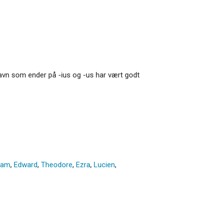
 Navn som ender på -ius og -us har vært godt
iam
,
Edward
,
Theodore
,
Ezra
,
Lucien
,