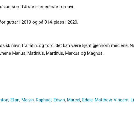
sius som første eller eneste fornavn.
or gutter i 2019 og på 314. plass i 2020.
lassisk navn fra latin, og fordi det kan være kjent gjennom mediene.
navnene Marius, Matinius, Martinus, Markus og Magnus.
nton
,
Elian
,
Melvin
,
Raphael
,
Edwin
,
Marcel
,
Eddie
,
Matthew
,
Vincent
,
L