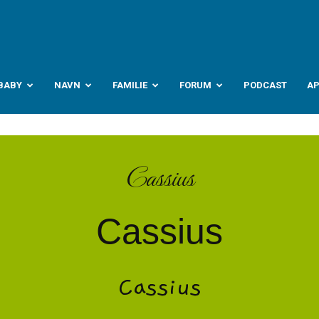
abyverden.no
BABY
NAVN
FAMILIE
FORUM
PODCAST
A
Cassius
Cassius
Cassius