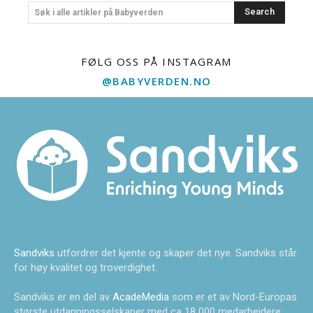
Search
Søk i alle artikler på Babyverden
FØLG OSS PÅ INSTAGRAM
@BABYVERDEN.NO
Sandviks
utfordrer det kjente og skaper det nye. Sandviks står
for høy kvalitet og troverdighet.
Sandviks er en del av
AcadeMedia
som er et av Nord-Europas
største utdanningsselskaper med ca 18 000 medarbeidere.