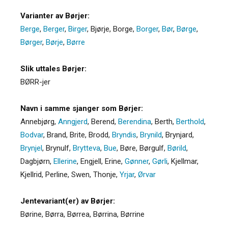
Varianter av Børjer:
Berge
,
Berger
,
Birger
,
Bjørje
,
Borge
,
Borger
,
Bør
,
Børge
,
Børger
,
Børje
,
Børre
Slik uttales Børjer:
BØRR-jer
Navn i samme sjanger som Børjer:
Annebjørg
,
Anngjerd
,
Berend
,
Berendina
,
Berth
,
Berthold
,
Bodvar
,
Brand
,
Brite
,
Brodd
,
Bryndis
,
Brynild
,
Brynjard
,
Brynjel
,
Brynulf
,
Brytteva
,
Bue
,
Børe
,
Børgulf
,
Børild
,
Dagbjørn
,
Ellerine
,
Engjell
,
Erine
,
Gønner
,
Gørli
,
Kjellmar
,
Kjellrid
,
Perline
,
Swen
,
Thonje
,
Yrjar
,
Ørvar
Jentevariant(er) av Børjer:
Børine
,
Børra
,
Børrea
,
Børrina
,
Børrine