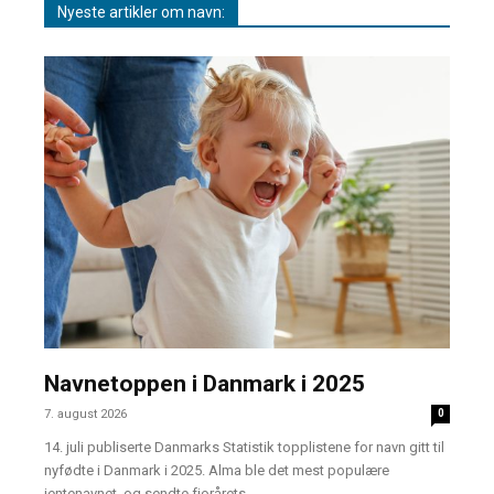
Nyeste artikler om navn:
Navnetoppen i Danmark i 2025
7. august 2026
0
14. juli publiserte Danmarks Statistik topplistene for navn gitt til
nyfødte i Danmark i 2025. Alma ble det mest populære
jentenavnet, og sendte fjorårets...