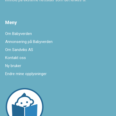
innhold på eksterne nettsider som det lenkes til.
Meny
Om Babyverden
Annonsering på Babyverden
Om Sandviks AS
Kontakt oss
Ny bruker
Endre mine opplysninger