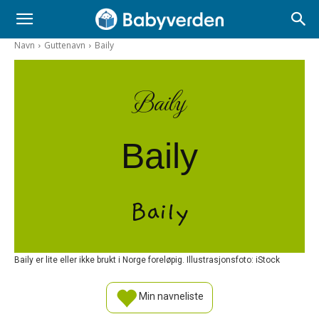
Navn
Guttenavn
Baily
Baily
Baily
Baily
Baily er lite eller ikke brukt i Norge foreløpig. Illustrasjonsfoto: iStock
Min navneliste