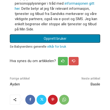
personopplysninger i tråd med
informasjonen gitt
her
. Dette betyr at jeg får relevant informasjon,
tjenester og tilbud fra Sandviks merkevarer og våre
viktigste partnere, også via e-post og SMS. Jeg kan
enkelt begrense eller stoppe alle tjenester og tilbud
på Min Side.
Opprett bruker
Se Babyverdens generelle
vilkår for bruk
Hva synes du om artikkelen?
Forrige artikkel
Neste artikkel
Ayden
Basile