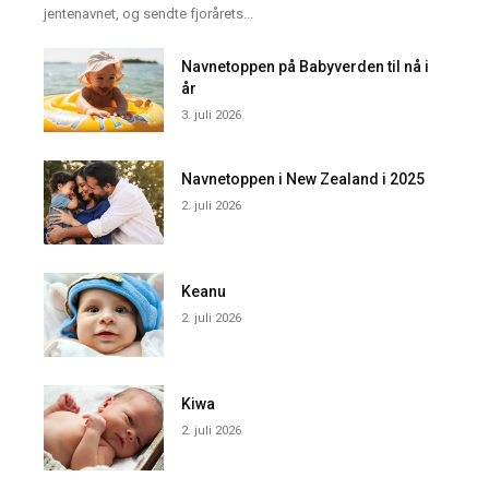
jentenavnet, og sendte fjorårets...
Navnetoppen på Babyverden til nå i
år
3. juli 2026
Navnetoppen i New Zealand i 2025
2. juli 2026
Keanu
2. juli 2026
Kiwa
2. juli 2026