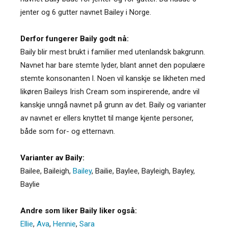
jenter og 6 gutter navnet Bailey i Norge.
Derfor fungerer Baily godt nå:
Baily blir mest brukt i familier med utenlandsk bakgrunn.
Navnet har bare stemte lyder, blant annet den populære
stemte konsonanten l. Noen vil kanskje se likheten med
likøren Baileys Irish Cream som inspirerende, andre vil
kanskje unngå navnet på grunn av det. Baily og varianter
av navnet er ellers knyttet til mange kjente personer,
både som for- og etternavn.
Varianter av Baily:
Bailee
,
Baileigh
,
Bailey
,
Bailie
,
Baylee
,
Bayleigh
,
Bayley
,
Baylie
Andre som liker Baily liker også:
Ellie
,
Ava
,
Hennie
,
Sara