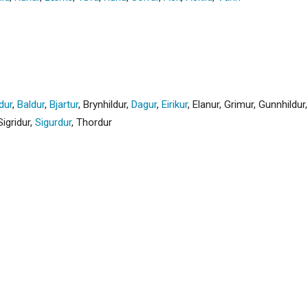
dur
,
Baldur
,
Bjartur
,
Brynhildur
,
Dagur
,
Eirikur
,
Elanur
,
Grimur
,
Gunnhildur
Sigridur
,
Sigurdur
,
Thordur