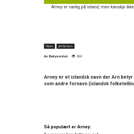
Arney er vanlig på Island, men kanskje ikke
Navn
Jentenavn
Av
Babyverden
360
Arney er et islandsk navn der Arn betyr ø
som andre fornavn (islandsk folketellin
Så populært er Arney: