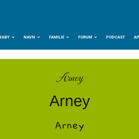
abyverden.no
BABY
NAVN
FAMILIE
FORUM
PODCAST
A
Arney
Arney
Arney