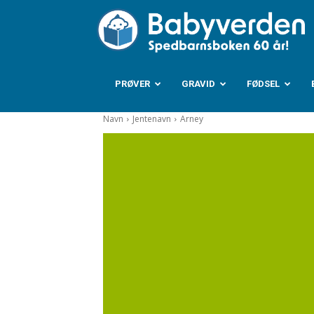
B
PRØVER
GRAVID
FØDSEL
Navn
Jentenavn
Arney