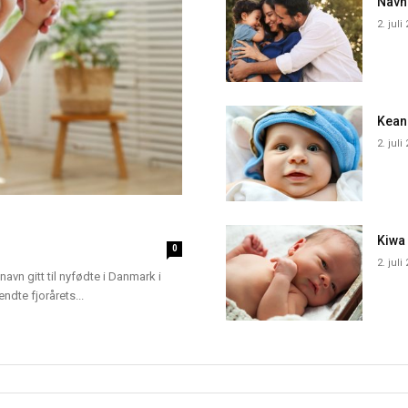
Navn
2. juli
Kean
2. juli
Kiwa
0
2. juli
navn gitt til nyfødte i Danmark i
dte fjorårets...