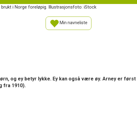
 brukt i Norge foreløpig. Illustrasjonsfoto: iStock
Min navneliste
rn, og ey betyr lykke. Ey kan også være øy. Arney er først kje
g fra 1910).