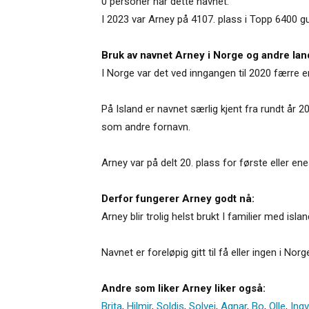
0 personer har dette navnet.
I 2023 var Arney på 4107. plass i Topp 6400 g
Bruk av navnet Arney i Norge og andre lan
I Norge var det ved inngangen til 2020 færre en
På Island er navnet særlig kjent fra rundt år 
som andre fornavn.
Arney var på delt 20. plass for første eller en
Derfor fungerer Arney godt nå:
Arney blir trolig helst brukt I familier med isl
Navnet er foreløpig gitt til få eller ingen i Norg
Andre som liker Arney liker også:
Brita
,
Hilmir
,
Soldis
,
Solvei
,
Agnar
,
Bo
,
Olle
,
Ingv