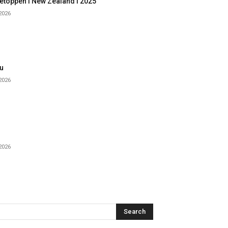
etoppen i New Zealand i 2025
 2026
u
 2026
 2026
Search