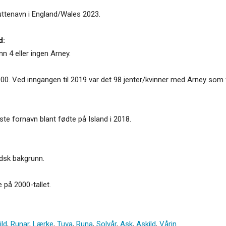
uttenavn i England/Wales 2023.
d:
n 4 eller ingen Arney.
2000. Ved inngangen til 2019 var det 98 jenter/kvinner med Arney som 
este fornavn blant fødte på Island i 2018.
andsk bakgrunn.
e på 2000-tallet.
ild
,
Runar
,
Lærke
,
Tuva
,
Runa
,
Solvår
,
Ask
,
Askild
,
Vårin