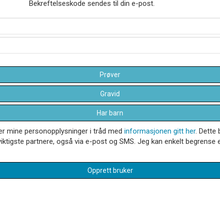
Bekreftelseskode sendes til din e-post.
Prøver
Gravid
Har barn
dler mine personopplysninger i tråd med
informasjonen gitt her
. Dette 
iktigste partnere, også via e-post og SMS. Jeg kan enkelt begrense el
Opprett bruker