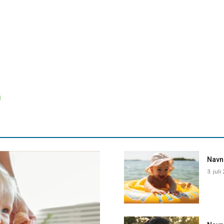
Navne
3. juli