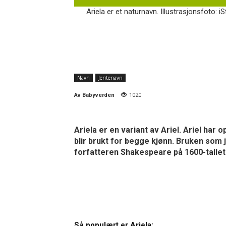
Ariela er et naturnavn. Illustrasjonsfoto: i
Navn
Jentenavn
Av
Babyverden
1020
Ariela er en variant av Ariel. Ariel har
blir brukt for begge kjønn. Bruken som 
forfatteren Shakespeare på 1600-tallet
Så populært er Ariela: