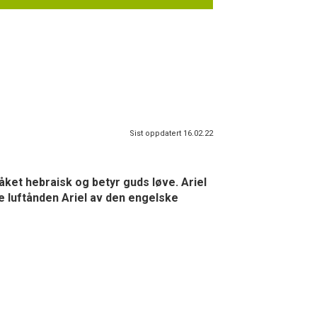
Sist oppdatert 16.02.22
åket hebraisk og betyr guds løve. Ariel
ge luftånden Ariel av den engelske