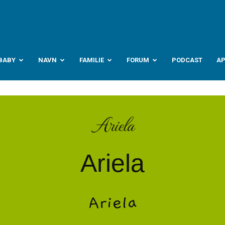
abyverden.no
BABY
NAVN
FAMILIE
FORUM
PODCAST
A
Ariela
Ariela
Ariela