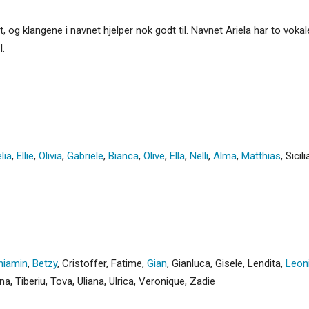
, og klangene i navnet hjelper nok godt til. Navnet Ariela har to vokaler
l.
lia
,
Ellie
,
Olivia
,
Gabriele
,
Bianca
,
Olive
,
Ella
,
Nelli
,
Alma
,
Matthias
,
Sicili
niamin
,
Betzy
,
Cristoffer
,
Fatime
,
Gian
,
Gianluca
,
Gisele
,
Lendita
,
Leon
na
,
Tiberiu
,
Tova
,
Uliana
,
Ulrica
,
Veronique
,
Zadie