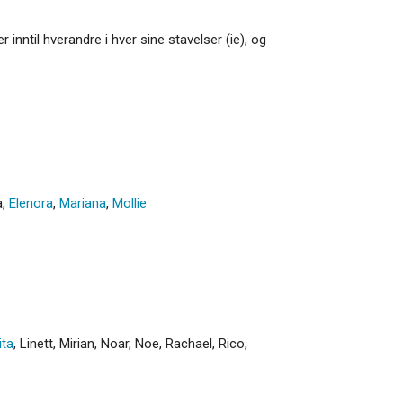
 inntil hverandre i hver sine stavelser (ie), og
a
,
Elenora
,
Mariana
,
Mollie
ita
,
Linett
,
Mirian
,
Noar
,
Noe
,
Rachael
,
Rico
,