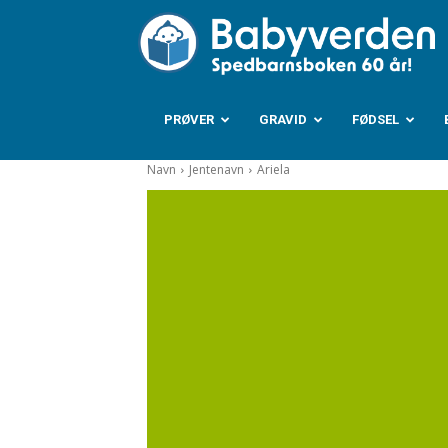
B
PRØVER
GRAVID
FØDSEL
Navn
Jentenavn
Ariela