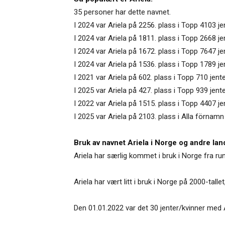
35 personer har dette navnet.
I 2024 var Ariela på 2256. plass i Topp 4103 j
I 2024 var Ariela på 1811. plass i Topp 2668 je
I 2024 var Ariela på 1672. plass i Topp 7647 j
I 2024 var Ariela på 1536. plass i Topp 1789 jen
I 2021 var Ariela på 602. plass i Topp 710 jen
I 2025 var Ariela på 427. plass i Topp 939 jent
I 2022 var Ariela på 1515. plass i Topp 4407 j
I 2025 var Ariela på 2103. plass i Alla förnamn 
Bruk av navnet Ariela i Norge og andre lan
Ariela har særlig kommet i bruk i Norge fra ru
Ariela har vært litt i bruk i Norge på 2000-talle
Den 01.01.2022 var det 30 jenter/kvinner med Ari