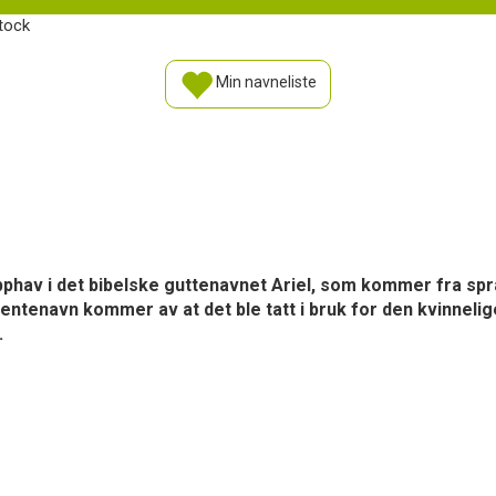
Stock
Min navneliste
 opphav i det bibelske guttenavnet Ariel, som kommer fra spr
jentenavn kommer av at det ble tatt i bruk for den kvinneli
.