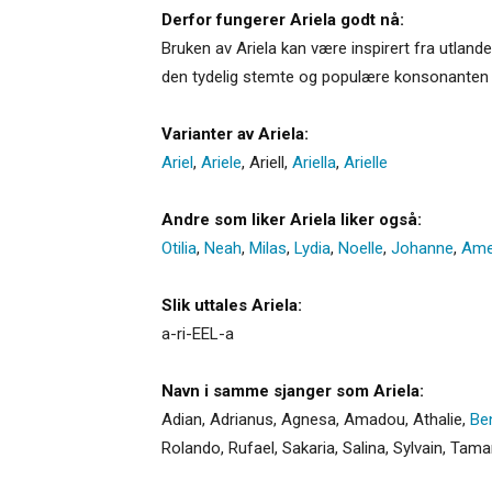
Derfor fungerer Ariela godt nå:
Bruken av Ariela kan være inspirert fra utlandet
den tydelig stemte og populære konsonanten 
Varianter av Ariela:
Ariel
,
Ariele
,
Ariell
,
Ariella
,
Arielle
Andre som liker Ariela liker også:
Otilia
,
Neah
,
Milas
,
Lydia
,
Noelle
,
Johanne
,
Ame
Slik uttales Ariela:
a-ri-EEL-a
Navn i samme sjanger som Ariela:
Adian
,
Adrianus
,
Agnesa
,
Amadou
,
Athalie
,
Be
Rolando
,
Rufael
,
Sakaria
,
Salina
,
Sylvain
,
Tama