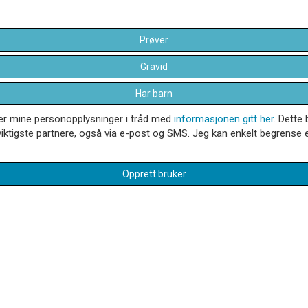
Prøver
Gravid
Har barn
dler mine personopplysninger i tråd med
informasjonen gitt her
. Dette 
iktigste partnere, også via e-post og SMS. Jeg kan enkelt begrense el
Opprett bruker