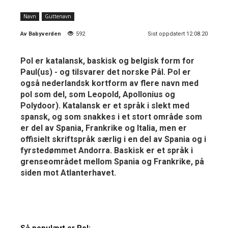
Navn
Guttenavn
Av
Babyverden
592
Sist oppdatert 12.08.20
Pol er katalansk, baskisk og belgisk form for
Paul(us) - og tilsvarer det norske Pål. Pol er
også nederlandsk kortform av flere navn med
pol som del, som Leopold, Apollonius og
Polydoor). Katalansk er et språk i slekt med
spansk, og som snakkes i et stort område som
er del av Spania, Frankrike og Italia, men er
offisielt skriftspråk særlig i en del av Spania og i
fyrstedømmet Andorra. Baskisk er et språk i
grenseområdet mellom Spania og Frankrike, på
siden mot Atlanterhavet.
Så populært er Pol: