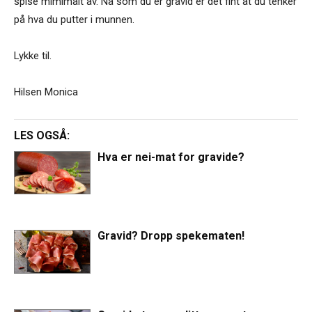
spise mimimalt av. Nå som du er gravid er det fint at du tenker
på hva du putter i munnen.
Lykke til.
Hilsen Monica
LES OGSÅ:
Hva er nei-mat for gravide?
Gravid? Dropp spekematen!