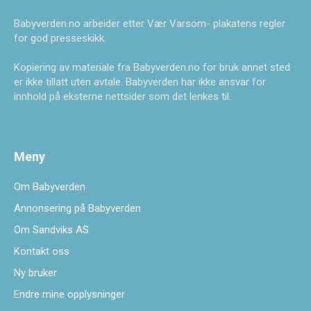
Babyverden.no arbeider etter Vær Varsom- plakatens regler
for god presseskikk.
Kopiering av materiale fra Babyverden.no for bruk annet sted
er ikke tillatt uten avtale. Babyverden har ikke ansvar for
innhold på eksterne nettsider som det lenkes til.
Meny
Om Babyverden
Annonsering på Babyverden
Om Sandviks AS
Kontakt oss
Ny bruker
Endre mine opplysninger