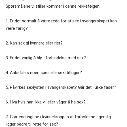
Spørsmålene vi stiller kommer i denne rekkefølgen:
1. Er det normalt å være redd for at sex i svangerskapet kan
være farlig?
2. Kan sex gi kynnere eller rier?
3. Er det vanlig å blø i forbindelse med sex?
4. Anbefales noen spesielle sexstillinger?
5. Påvirkes sexlysten i svangerskapet? Går det i ulike faser?
6. Hva hvis han ikke vil eller våger å ha sex?
7. Gjør endringene i kvinnekroppen at forholdene egentlig
ligger bedre til rette for sex?