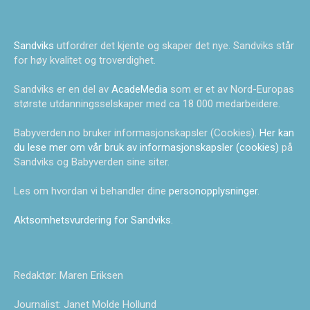
Sandviks
utfordrer det kjente og skaper det nye. Sandviks står
for høy kvalitet og troverdighet.
Sandviks er en del av
AcadeMedia
som er et av Nord-Europas
største utdanningsselskaper med ca 18 000 medarbeidere.
Babyverden.no bruker informasjonskapsler (Cookies).
Her kan
du lese mer om vår bruk av informasjonskapsler (cookies)
på
Sandviks og Babyverden sine siter.
Les om hvordan vi behandler dine
personopplysninger
.
Aktsomhetsvurdering for Sandviks
.
Redaktør: Maren Eriksen
Journalist: Janet Molde Hollund