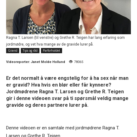
Ragna T. Larsen (til venstre) og Grethe R. Teigen har lang erfaring som
jordmødre, og vet hva mange av de gravide lurer på.
Gravid
Tips og råd
Parforholdet
Videoreporter:
Janet Molde Hollund
78065
Er det normalt å være engstelig for å ha sex når man
er gravid? Hva hvis en blør eller får kynnere?
Jordmødrene Ragna T. Larsen og Grethe R. Teigen
gir i denne videoen svar på ti spørsmål veldig mange
gravide og deres partnere lurer på.
Denne videoen er en samtale med jordmødrene Ragna T.
Larsen og Grethe R. Teigen.