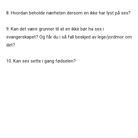
8. Hvordan beholde nærheten dersom en ikke har lyst på sex?
9. Kan det være grunner til at en ikke bør ha sex i
svangerskapet? Og får du i så fall beskjed av lege/jordmor om
det?
10. Kan sex sette i gang fødselen?