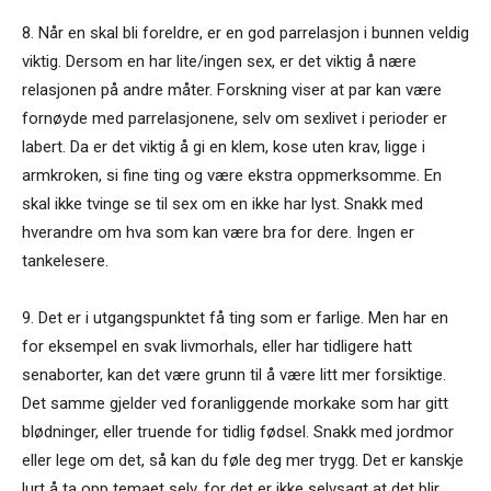
8. Når en skal bli foreldre, er en god parrelasjon i bunnen veldig
viktig. Dersom en har lite/ingen sex, er det viktig å nære
relasjonen på andre måter. Forskning viser at par kan være
fornøyde med parrelasjonene, selv om sexlivet i perioder er
labert. Da er det viktig å gi en klem, kose uten krav, ligge i
armkroken, si fine ting og være ekstra oppmerksomme. En
skal ikke tvinge se til sex om en ikke har lyst. Snakk med
hverandre om hva som kan være bra for dere. Ingen er
tankelesere.
9. Det er i utgangspunktet få ting som er farlige. Men har en
for eksempel en svak livmorhals, eller har tidligere hatt
senaborter, kan det være grunn til å være litt mer forsiktige.
Det samme gjelder ved foranliggende morkake som har gitt
blødninger, eller truende for tidlig fødsel. Snakk med jordmor
eller lege om det, så kan du føle deg mer trygg. Det er kanskje
lurt å ta opp temaet selv, for det er ikke selvsagt at det blir