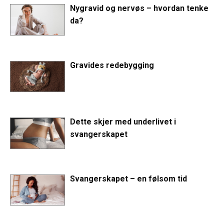
Nygravid og nervøs – hvordan tenke
da?
Gravides redebygging
Dette skjer med underlivet i
svangerskapet
Svangerskapet – en følsom tid