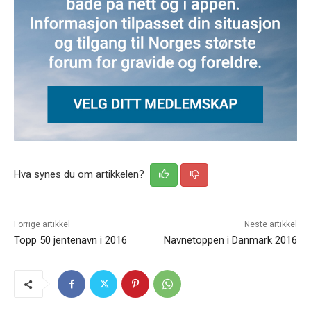
Hva synes du om artikkelen?
Forrige artikkel
Neste artikkel
Topp 50 jentenavn i 2016
Navnetoppen i Danmark 2016