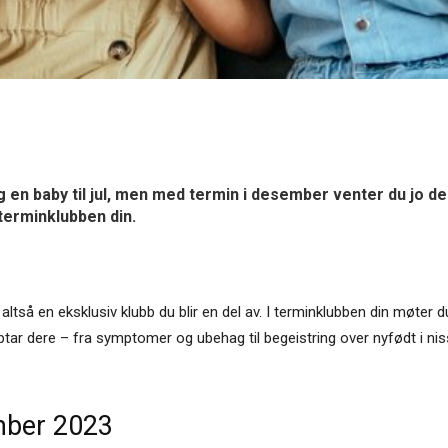
n baby til jul, men med termin i desember venter du jo den
 terminklubben din.
er altså en eksklusiv klubb du blir en del av. I terminklubben din møt
ar dere – fra symptomer og ubehag til begeistring over nyfødt i niss
mber 2023