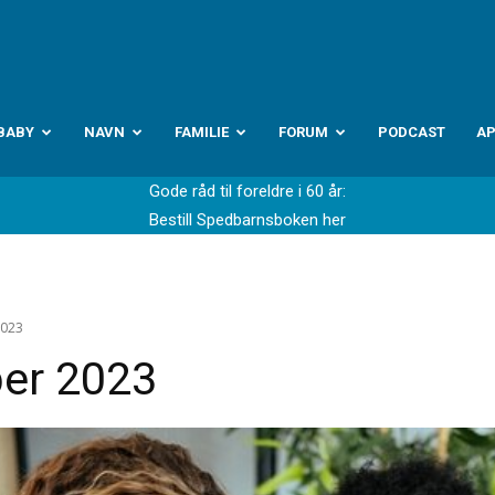
abyverden.no
BABY
NAVN
FAMILIE
FORUM
PODCAST
A
Gode råd til foreldre i 60 år:
Bestill Spedbarnsboken her
2023
ber 2023