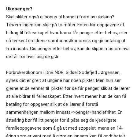
Ukepenger?
Skal plikter også gi bonus til barnet i form av ukelønn?
Tilnærmingen kan skje på to måter. Enten blir oppgavene et
bidrag til fellesskapet hvor barna får penger etter behov, eller
så tenker foreldrene samfunnsøkonomisk og gir betaling ut
fra innsats. Gis penger etter behov, kan du slippe mas om hva
de får for hver ting de gjør.
Forbrukerøkonom i DnB NOR, Sidsel Sodefjed Jørgensen,
synes det er greit at ungene har noen plikter. Men hun ser
gjerne at de venner til plikter før de får penger, slik at de lærer
at alle bidrar til fellesskapet. Etter hvert mener hun de kan få
betaling for oppgaver slik at de lærer å forstå
sammenhengen mellom innsats=>penger=handlefrihet. En
åtteåring bør få litt penger for å påta seg de kjedeligste
familieoppgavene som å gå ut med søppelet, mens en 14-
åring som er vant med å gjøre en innsats kan få godt betalt