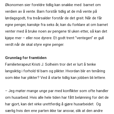
Økonomen sier foreldre tidlig kan snakke med barnet om
verdien av å vente. Barn forstår tidlig at de må vente på
lørdagsgodt, fra treårsalder forstår de det greit. Når de får
egne penger, kanskje fra seks år, kan du forklare at om barnet
venter med å bruke noen av pengene til uken etter, så kan det
kjøpe mer – eller noe dyrere. Et godt trent ”ventegen” er gull
verdt når de skal styre egne penger.
Grunnlag for framtiden
Familieterapeut Kristi J. Solheim tror det er lurt å tenke
langsiktig i forhold til barn og plikter. Hvordan blir en tenåring
som ikke har plikter? Ved å starte tidlig kan jobben bli lettere.
– Jeg møter mange unge par med konflikter som ofte handler
om husarbeid. Hvis alle hele tiden har fått belønning for det de
har gjort, kan det virke urettferdig å gjøre husarbeidet. Og
særlig hvis den ene parten ikke tar ansvar, slik at den andre