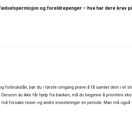
Fødselspermisjon og foreldrepenger – hva har dere krav p
og forbrukslån, bør du i første omgang prøve å få samlet dem i et st
e. Dersom du ikke får hjelp fra banken, må du begynne å prioritere ek
an må forsake reiser og andre investeringer en periode. Man må ogs