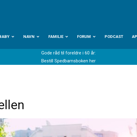
abyverden.no
BABY
NAVN
FAMILIE
FORUM
PODCAST
A
Gode råd til foreldre i 60 år:
Bestill Spedbarnsboken her
ellen