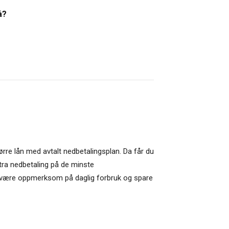
å?
ørre lån med avtalt nedbetalingsplan. Da får du
stra nedbetaling på de minste
å være oppmerksom på daglig forbruk og spare