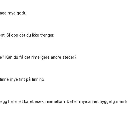
 lage mye godt.
 Si opp det du ikke trenger.
e? Kan du få det rimeligere andre steder?
 finne mye fint på finn.no
lanlegg heller et kafébesøk innimellom. Det er mye annet hyggelig ma