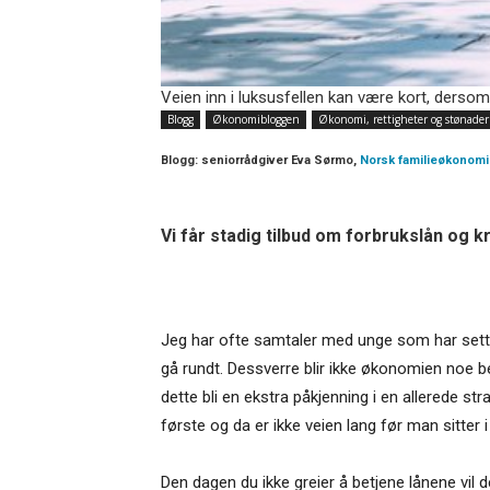
Veien inn i luksusfellen kan være kort, dersom 
Blogg
Økonomibloggen
Økonomi, rettigheter og stønader
Blogg:
seniorrådgiver Eva Sørmo,
Norsk familieøkonomi
Vi får stadig tilbud om forbrukslån og kr
Jeg har ofte samtaler med unge som har sett s
gå rundt. Dessverre blir ikke økonomien noe b
dette bli en ekstra påkjenning i en allerede s
første og da er ikke veien lang før man sitter i
Den dagen du ikke greier å betjene lånene vil d