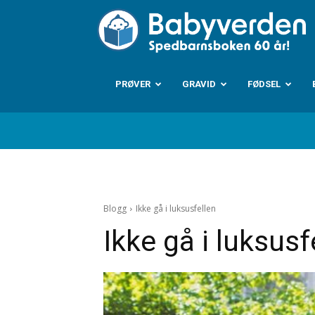
B
PRØVER
GRAVID
FØDSEL
Blogg
Ikke gå i luksusfellen
Ikke gå i luksusf