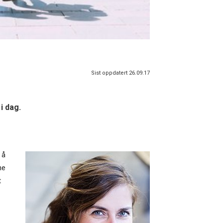
Sist oppdatert 26.09.17
i dag.
 å
ne
t