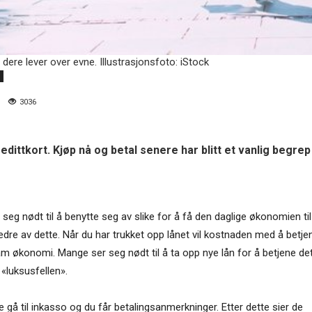
dere lever over evne. Illustrasjonsfoto: iStock
3036
edittkort. Kjøp nå og betal senere har blitt et vanlig begrep 
eg nødt til å benytte seg av slike for å få den daglige økonomien til
edre av dette. Når du har trukket opp lånet vil kostnaden med å betje
tram økonomi. Mange ser seg nødt til å ta opp nye lån for å betjene de
 «luksusfellen».
e gå til inkasso og du får betalingsanmerkninger. Etter dette sier de