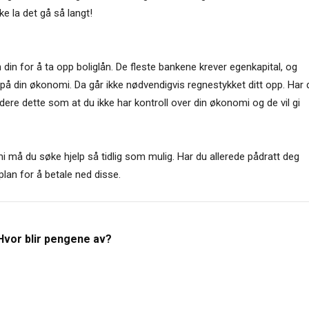
kke la det gå så langt!
 din for å ta opp boliglån. De fleste bankene krever egenkapital, og
d på din økonomi. Da går ikke nødvendigvis regnestykket ditt opp. Har 
rdere dette som at du ikke har kontroll over din økonomi og de vil gi
 må du søke hjelp så tidlig som mulig. Har du allerede pådratt deg
plan for å betale ned disse.
Hvor blir pengene av?