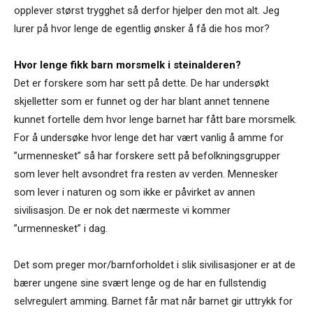
opplever størst trygghet så derfor hjelper den mot alt. Jeg
lurer på hvor lenge de egentlig ønsker å få die hos mor?
Hvor lenge fikk barn morsmelk i steinalderen?
Det er forskere som har sett på dette. De har undersøkt
skjelletter som er funnet og der har blant annet tennene
kunnet fortelle dem hvor lenge barnet har fått bare morsmelk.
For å undersøke hvor lenge det har vært vanlig å amme for
”urmennesket” så har forskere sett på befolkningsgrupper
som lever helt avsondret fra resten av verden. Mennesker
som lever i naturen og som ikke er påvirket av annen
sivilisasjon. De er nok det nærmeste vi kommer
”urmennesket” i dag.
Det som preger mor/barnforholdet i slik sivilisasjoner er at de
bærer ungene sine svært lenge og de har en fullstendig
selvregulert amming. Barnet får mat når barnet gir uttrykk for