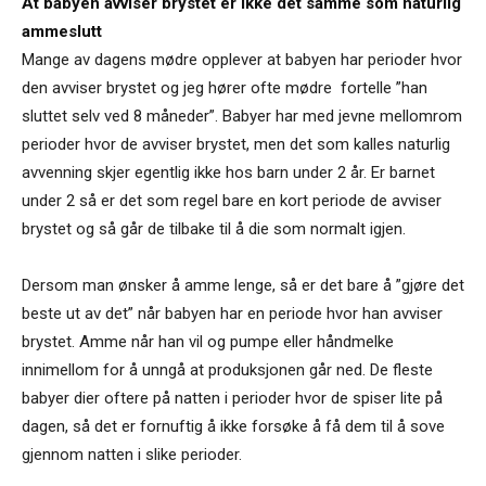
At babyen avviser brystet er ikke det samme som naturlig
ammeslutt
Mange av dagens mødre opplever at babyen har perioder hvor
den avviser brystet og jeg hører ofte mødre fortelle ”han
sluttet selv ved 8 måneder”. Babyer har med jevne mellomrom
perioder hvor de avviser brystet, men det som kalles naturlig
avvenning skjer egentlig ikke hos barn under 2 år. Er barnet
under 2 så er det som regel bare en kort periode de avviser
brystet og så går de tilbake til å die som normalt igjen.
Dersom man ønsker å amme lenge, så er det bare å ”gjøre det
beste ut av det” når babyen har en periode hvor han avviser
brystet. Amme når han vil og pumpe eller håndmelke
innimellom for å unngå at produksjonen går ned. De fleste
babyer dier oftere på natten i perioder hvor de spiser lite på
dagen, så det er fornuftig å ikke forsøke å få dem til å sove
gjennom natten i slike perioder.