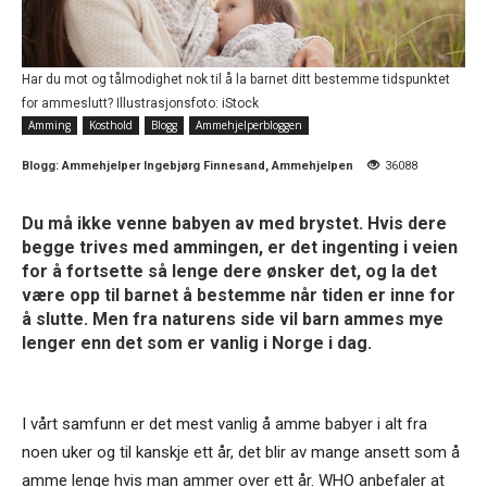
Har du mot og tålmodighet nok til å la barnet ditt bestemme tidspunktet
for ammeslutt? Illustrasjonsfoto: iStock
Amming
Kosthold
Blogg
Ammehjelperbloggen
Blogg:
Ammehjelper Ingebjørg Finnesand, Ammehjelpen
36088
Du må ikke venne babyen av med brystet. Hvis dere
begge trives med ammingen, er det ingenting i veien
for å fortsette så lenge dere ønsker det, og la det
være opp til barnet å bestemme når tiden er inne for
å slutte. Men fra naturens side vil barn ammes mye
lenger enn det som er vanlig i Norge i dag.
I vårt samfunn er det mest vanlig å amme babyer i alt fra
noen uker og til kanskje ett år, det blir av mange ansett som å
amme lenge hvis man ammer over ett år. WHO anbefaler at