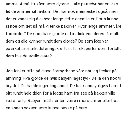
amme. Altså litt sånn som dyrene – alle pattedyr har en viss
tid de ammer sitt avkom. Det har nok mennesket også, men
det er vanskelig å si hvor lenge dette egentlig er. For å kunne
si noe om det så må vi tenke bakover. Hvor lenge ammet våre
formødre? De som bare gjorde det instinktene deres fortalte
dem og alle kvinner rundt dem gjorde? De som ikke var
påvirket av markedsføringskrefter eller eksperter som fortalte
dem hva de skulle gjøre?
Jeg tenker ofte på disse formødrene våre når jeg tenker på
amming. Hva gjorde de hvis babyen laget lyd? De la den nok til
brystet. De hadde ingenting annet. De bar sannsynligvis barnet
sitt rundt hele tiden for å legge ham fra seg på bakken ville
være farlig. Babyen måtte enten være i mors armer eller hos
en annen voksen som kunne passe på ham.