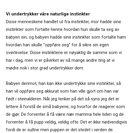
Vi undertrykker våre naturlige instinkter
Disse menneskene handlet ut fra instinkter, mor hadde sine
instinkter som fortalte henne hvordan hun skulle ta seg av
babyen sin, og babyen hadde sine instinkter som fortalte ham
hvordan han skulle ”oppføre seg” for å sikre sin egen
overlevelse. Disse instinktene er nøyaktig de samme som vi
har i dag, men vi er påvirket av så mange andre ting at vi
mødre nok i stor grad undertrykker dem.
Babyen derimot, han kan ikke undertrykke sine instinkter, så
han vil oppføre seg akkurat som han ville gjort om han var
født i steinalderen. Når jeg tenker på det så syns jeg det er
lettere å forstå de små babyene, og hvorfor de reagerer som
de gjør. De forventer å få være nær mamma hele tiden og de
forventer å få pupp veldig, veldig ofte. Det er ikke nødvendigvis
fordi de er sultne men puppen er det stedet i verden de