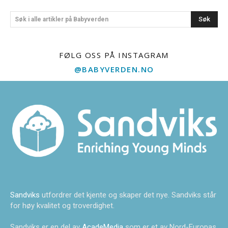
Søk
Søk i alle artikler på Babyverden
FØLG OSS PÅ INSTAGRAM
@BABYVERDEN.NO
Sandviks
utfordrer det kjente og skaper det nye. Sandviks står
for høy kvalitet og troverdighet.
Sandviks er en del av
AcadeMedia
som er et av Nord-Europas