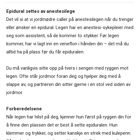
Epidural settes av anestesilege
Det vil si at vi jordmødre caller på anestesilegen når du trenger
eller ønsker en epidural. Legen har en anestesi-sykepleier med
seg som assistent, så de kommer to stykker. Før legen
kommer, har vi lagt inn en veneflon i hånden din – det må du
alltid ha på plass før du får epiduralen.
Du må vanligvis sitte opp på tvers i sengen med ryggen mot
legen. Ofte står jordmor foran deg og hjelper deg med å
slappe av, og partneren din sitter gjerne i en stol ved siden av
jordmor.
Forberedelsene
Når legen har hilst på deg, kjenner hun først på ryggen din for
å finne den plassen det er best å sette epiduralen. Hun
klemmer og trykker, og setter kanskje en strek med kulepenn.