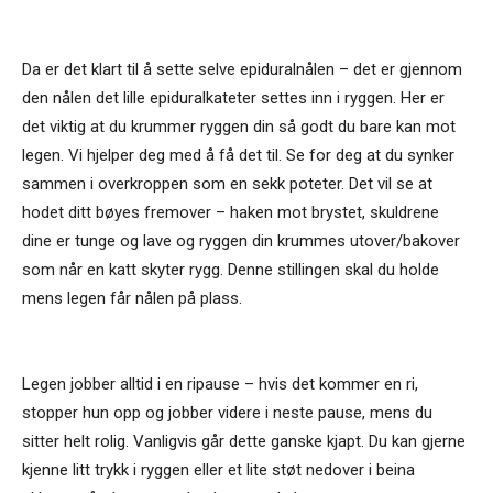
Da er det klart til å sette selve epiduralnålen – det er gjennom
den nålen det lille epiduralkateter settes inn i ryggen. Her er
det viktig at du krummer ryggen din så godt du bare kan mot
legen. Vi hjelper deg med å få det til. Se for deg at du synker
sammen i overkroppen som en sekk poteter. Det vil se at
hodet ditt bøyes fremover – haken mot brystet, skuldrene
dine er tunge og lave og ryggen din krummes utover/bakover
som når en katt skyter rygg. Denne stillingen skal du holde
mens legen får nålen på plass.
Legen jobber alltid i en ripause – hvis det kommer en ri,
stopper hun opp og jobber videre i neste pause, mens du
sitter helt rolig. Vanligvis går dette ganske kjapt. Du kan gjerne
kjenne litt trykk i ryggen eller et lite støt nedover i beina