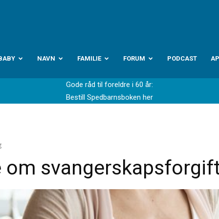
abyverden.no
BABY
NAVN
FAMILIE
FORUM
PODCAST
A
Gode råd til foreldre i 60 år:
Bestill Spedbarnsboken her
g
te om svangerskapsforgif