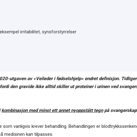
ksempel irritabilitet, synsforstyrrelser
20-utgaven av «Veileder i fødselshjelp» endret definisjon. Tidliger
 fordi den gravide ikke alltid skiller ut proteiner i urinen ved svange
i
kombinasjon med minst ett annet nyoppstått tegn
på svangerskaps
oe som vanligvis krever behandling. Behandlingen er blodtrykkssenken
så medisinen kan tilpasses.