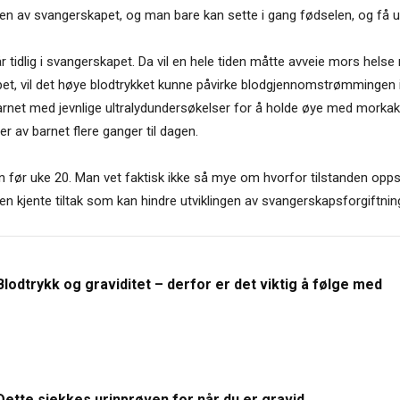
ten av svangerskapet, og man bare kan sette i gang fødselen, og få u
står tidlig i svangerskapet. Da vil en hele tiden måtte avveie mors h
pet, vil det høye blodtrykket kunne påvirke blodgjennomstrømmingen i
lge barnet med jevnlige ultralydundersøkelser for å holde øye med mork
r av barnet flere ganger til dagen.
n før uke 20. Man vet faktisk ikke så mye om hvorfor tilstanden opp
ngen kjente tiltak som kan hindre utviklingen av svangerskapsforgiftnin
Blodtrykk og graviditet – derfor er det viktig å følge med
Dette sjekkes urinprøven for når du er gravid