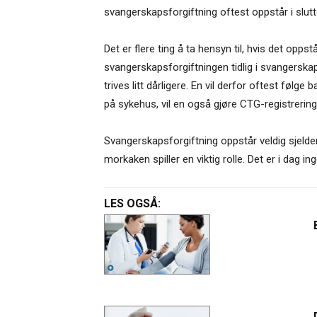
svangerskapsforgiftning oftest oppstår i slut
Det er flere ting å ta hensyn til, hvis det opp
svangerskapsforgiftningen tidlig i svangerska
trives litt dårligere. En vil derfor oftest fø
på sykehus, vil en også gjøre CTG-registreringe
Svangerskapsforgiftning oppstår veldig sjelde
morkaken spiller en viktig rolle. Det er i dag i
LES OGSÅ: