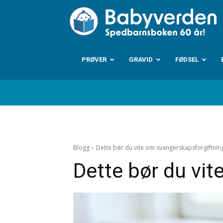
B
PRØVER
GRAVID
FØDSEL
Blogg
Dette bør du vite om svangerskapsforgiftnin
Dette bør du vi