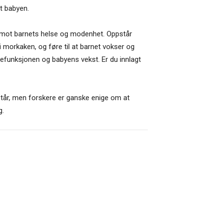
t babyen.
else mot barnets helse og modenhet. Oppstår
 morkaken, og føre til at barnet vokser og
akefunksjonen og babyens vekst. Er du innlagt
står, men forskere er ganske enige om at
g.