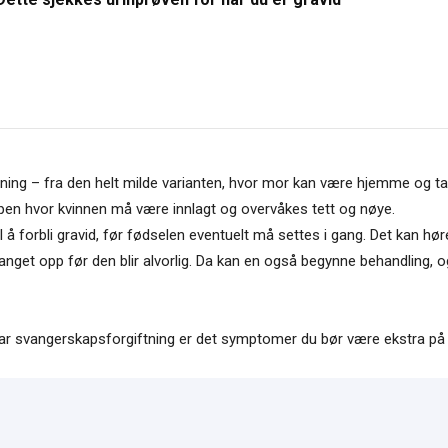
ning – fra den helt milde varianten, hvor mor kan være hjemme og ta d
 typen hvor kvinnen må være innlagt og overvåkes tett og nøye.
å forbli gravid, før fødselen eventuelt må settes i gang. Det kan høre
ir fanget opp før den blir alvorlig. Da kan en også begynne behandling, 
har svangerskapsforgiftning er det symptomer du bør være ekstra på 