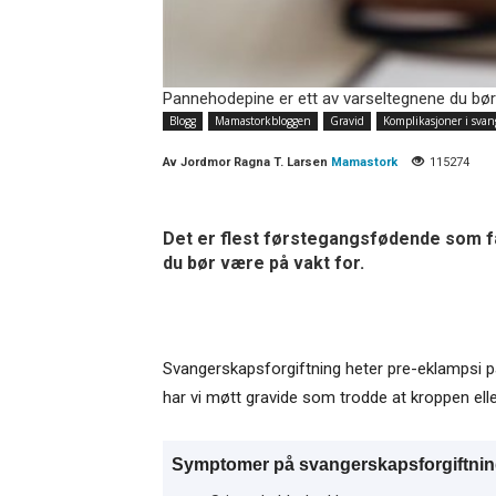
Pannehodepine er ett av varseltegnene du bør 
Blogg
Mamastorkbloggen
Gravid
Komplikasjoner i svan
Av
Jordmor Ragna T. Larsen
Mamastork
115274
Det er flest førstegangsfødende som f
du bør være på vakt for.
Svangerskapsforgiftning heter pre-eklampsi på
har vi møtt gravide som trodde at kroppen eller 
Symptomer på svangerskapsforgiftni