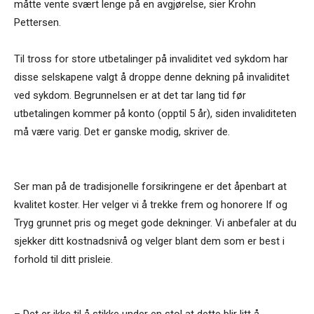
måtte vente svært lenge på en avgjørelse, sier Krohn
Pettersen.
Til tross for store utbetalinger på invaliditet ved sykdom har
disse selskapene valgt å droppe denne dekning på invaliditet
ved sykdom. Begrunnelsen er at det tar lang tid før
utbetalingen kommer på konto (opptil 5 år), siden invaliditeten
må være varig. Det er ganske modig, skriver de.
Ser man på de tradisjonelle forsikringene er det åpenbart at
kvalitet koster. Her velger vi å trekke frem og honorere If og
Tryg grunnet pris og meget gode dekninger. Vi anbefaler at du
sjekker ditt kostnadsnivå og velger blant dem som er best i
forhold til ditt prisleie.
– Det er ikke til å stikke under en stol at dette blir litt å