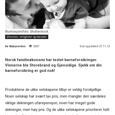
Illustrasjonsfoto: Shutterstock
Økonomi, rettigheter og stønader
Av
Babyverden
3307
Sist oppdatert 27.11.15
Norsk familieøkonomi har testet barneforsikringer.
Vinnerne ble Storebrand og Gjensidige. Sjekk om din
barneforsikring er god nok!
Produktene de ulike selskapene tilbyr er veldig forskjellige.
Noen selskap har svært lav pris, men mangler den særdeles
viktige dekningen uførepensjon, noen har meget gode
dekninger, men høy pris. Og de ulike selskapene prioriterer helt