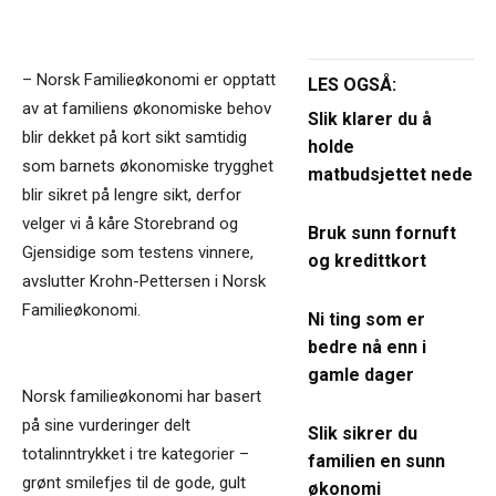
– Norsk Familieøkonomi er opptatt
LES OGSÅ:
av at familiens økonomiske behov
Slik klarer du å
blir dekket på kort sikt samtidig
holde
som barnets økonomiske trygghet
matbudsjettet nede
blir sikret på lengre sikt, derfor
velger vi å kåre Storebrand og
Bruk sunn fornuft
Gjensidige som testens vinnere,
og kredittkort
avslutter Krohn-Pettersen i Norsk
Familieøkonomi.
Ni ting som er
bedre nå enn i
gamle dager
Norsk familieøkonomi har basert
på sine vurderinger delt
Slik sikrer du
totalinntrykket i tre kategorier –
familien en sunn
grønt smilefjes til de gode, gult
økonomi