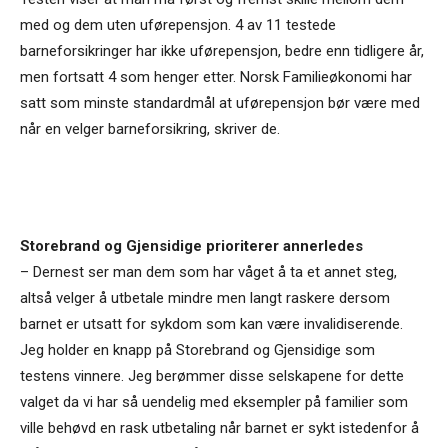
med og dem uten uførepensjon. 4 av 11 testede
barneforsikringer har ikke uførepensjon, bedre enn tidligere år,
men fortsatt 4 som henger etter. Norsk Familieøkonomi har
satt som minste standardmål at uførepensjon bør være med
når en velger barneforsikring, skriver de.
Storebrand og Gjensidige prioriterer annerledes
– Dernest ser man dem som har våget å ta et annet steg,
altså velger å utbetale mindre men langt raskere dersom
barnet er utsatt for sykdom som kan være invalidiserende.
Jeg holder en knapp på Storebrand og Gjensidige som
testens vinnere. Jeg berømmer disse selskapene for dette
valget da vi har så uendelig med eksempler på familier som
ville behøvd en rask utbetaling når barnet er sykt istedenfor å