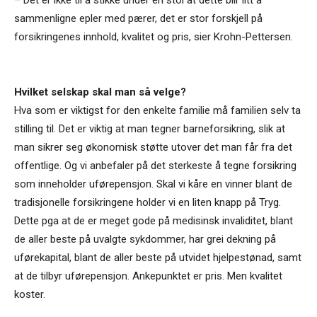
sammenligne epler med pærer, det er stor forskjell på
forsikringenes innhold, kvalitet og pris, sier Krohn-Pettersen.
Hvilket selskap skal man så velge?
Hva som er viktigst for den enkelte familie må familien selv ta
stilling til. Det er viktig at man tegner barneforsikring, slik at
man sikrer seg økonomisk støtte utover det man får fra det
offentlige. Og vi anbefaler på det sterkeste å tegne forsikring
som inneholder uførepensjon. Skal vi kåre en vinner blant de
tradisjonelle forsikringene holder vi en liten knapp på Tryg.
Dette pga at de er meget gode på medisinsk invaliditet, blant
de aller beste på uvalgte sykdommer, har grei dekning på
uførekapital, blant de aller beste på utvidet hjelpestønad, samt
at de tilbyr uførepensjon. Ankepunktet er pris. Men kvalitet
koster.