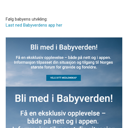
Følg babyens utvikling:
Last ned Babyverdens app her