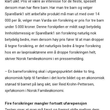
klart ulikt. Pris vil være av interesse for de fleste, spesielt
dersom man har flere barn. Har man tre barn og velger
SpareBank1 sitt anbefalte produkt må man ut med over 14
000 per år, velger man Vardia sin forsikring er pris for tre barn
under 5 000 kroner. Denne forskjellen er mildt sagt betydelig.
Innholdsmessig er SpareBank1 sin forsikring naturlig nok
betydelig bedre, men dersom høy pris fører til at man dropper
å tegne forsikring, er det naturligvis bedre å tegne forsikring
hos en av lavprisaktørene enn å droppe forsikringen helt,
skriver Norsk familieøkonomi i en pressemelding.
– En barneforsikring skal i utgangspunktet dekke to ting,
økonomisk hjelp til familien i det korte bildet og en økonomisk
stønad til barnet på lang sikt, sier Reid Krohn-Pettersen,
sjeføkonom i Norsk Familieøkonomi.
Fire forsikringer mangler fortsatt uførepensjon
Testen viser at man må først og fremst skille mellom dem