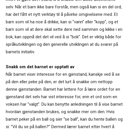
selv. Når et barn ikke bare forstår, men også kan si en del ord,
har det fått et nytt verktøy til å påvirke omgivelsene med. Et
barn som vil ha noe å drikke, kan si ”vann” eller ”kopp”, og et
barn som vil at dere skal sette dere ned sammen og kikke i en
bok, kan oppnå det det vil ved å si ”bok”. Det er viktig både for
språkutviklingen og den generelle utviklingen at du svarer på
barnets initiativ.
Snakk om det barnet er opptatt av
Når barnet viser interesse for en gjenstand, kanskje ved å se
på den eller peke på den, er det lurt å snakke om nettopp
denne gjenstanden. Barnet har lettere for å lære ordet for en
gjenstand det selv har vist interesse for, enn et ord som en
voksen har ”valgt”. Du kan benytte anledningen til å vise barnet
hvordan gjenstanden brukes, og snakke mer om den. Hvis
barnet peker på en ball og sier ”se ball”, kan du hente ballen og
si: ”Vil du se på ballen?” Dermed lærer barnet etter hvert å