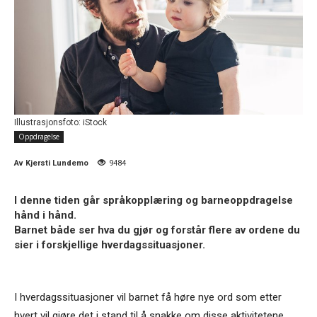
Illustrasjonsfoto: iStock
Oppdragelse
Av
Kjersti Lundemo
9484
I denne tiden går språkopplæring og barneoppdragelse
hånd i hånd.
Barnet både ser hva du gjør og forstår flere av ordene du
sier i forskjellige hverdagssituasjoner.
I hverdagssituasjoner vil barnet få høre nye ord som etter
hvert vil gjøre det i stand til å snakke om disse aktivitetene