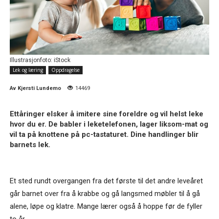
Illustrasjonfoto: iStock
Lek og læring
Oppdragelse
Av
Kjersti Lundemo
14469
Ettåringer elsker å imitere sine foreldre og vil helst leke
hvor du er. De babler i leketelefonen, lager liksom-mat og
vil ta på knottene på pc-tastaturet. Dine handlinger blir
barnets lek.
Et sted rundt overgangen fra det første til det andre leveåret
går barnet over fra å krabbe og gå langsmed møbler til å gå
alene, løpe og klatre. Mange lærer også å hoppe før de fyller
to år.