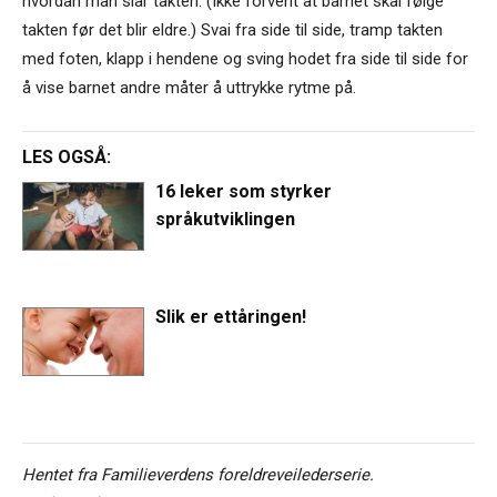
hvordan man slår takten. (Ikke forvent at barnet skal følge
takten før det blir eldre.) Svai fra side til side, tramp takten
med foten, klapp i hendene og sving hodet fra side til side for
å vise barnet andre måter å uttrykke rytme på.
LES OGSÅ:
16 leker som styrker
språkutviklingen
Slik er ettåringen!
Hentet fra Familieverdens foreldreveilederserie.